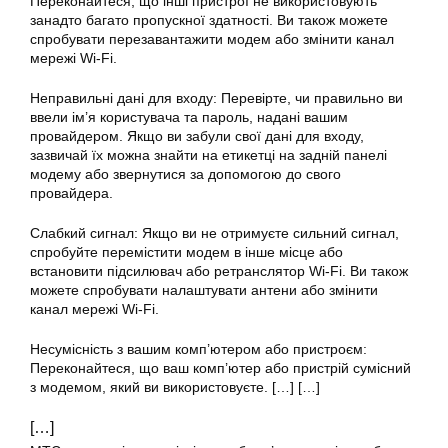
Переконайтеся, що інші пристрої не використовують
занадто багато пропускної здатності. Ви також можете
спробувати перезавантажити модем або змінити канал
мережі Wi-Fi.
Неправильні дані для входу: Перевірте, чи правильно ви
ввели ім’я користувача та пароль, надані вашим
провайдером. Якщо ви забули свої дані для входу,
зазвичай їх можна знайти на етикетці на задній панелі
модему або звернутися за допомогою до свого
провайдера.
Слабкий сигнал: Якщо ви не отримуєте сильний сигнал,
спробуйте перемістити модем в інше місце або
встановити підсилювач або ретранслятор Wi-Fi. Ви також
можете спробувати налаштувати антени або змінити
канал мережі Wi-Fi.
Несумісність з вашим комп’ютером або пристроєм:
Переконайтеся, що ваш комп’ютер або пристрій сумісний
з модемом, який ви використовуєте. […] […]
[…]