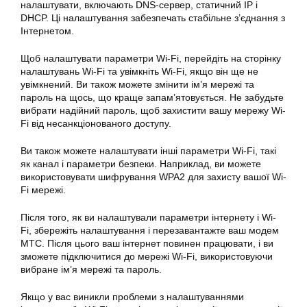
налаштувати, включають DNS-сервер, статичний IP і
DHCP. Ці налаштування забезпечать стабільне з’єднання з
Інтернетом.
Щоб налаштувати параметри Wi-Fi, перейдіть на сторінку
налаштувань Wi-Fi та увімкніть Wi-Fi, якщо він ще не
увімкнений. Ви також можете змінити ім’я мережі та
пароль на щось, що краще запам’ятовується. Не забудьте
вибрати надійний пароль, щоб захистити вашу мережу Wi-
Fi від несанкціонованого доступу.
Ви також можете налаштувати інші параметри Wi-Fi, такі
як канал і параметри безпеки. Наприклад, ви можете
використовувати шифрування WPA2 для захисту вашої Wi-
Fi мережі.
Після того, як ви налаштували параметри інтернету і Wi-
Fi, збережіть налаштування і перезавантажте ваш модем
МТС. Після цього ваш інтернет повинен працювати, і ви
зможете підключитися до мережі Wi-Fi, використовуючи
вибране ім’я мережі та пароль.
Якщо у вас виникли проблеми з налаштуваннями