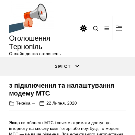
Оголошення
Перейти
Тернопіль
до
вмісту
Оголошення
Тернопіль
Онлайн дошка оголошень
ЗМІСТ
з підключення та налаштування
модему МТС
Техніка
22 Липня, 2020
Якщо ви абонент МТС і хочете отримати доступ до
інтернету на своєму комп’ютері або ноутбуці, то модем
МТС — це ваше рішення. Для ефективного використання