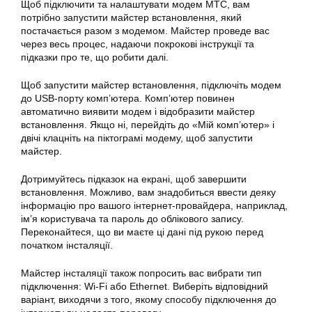
Щоб підключити та налаштувати модем МТС, вам
потрібно запустити майстер встановлення, який
постачається разом з модемом. Майстер проведе вас
через весь процес, надаючи покрокові інструкції та
підказки про те, що робити далі.
Щоб запустити майстер встановлення, підключіть модем
до USB-порту комп’ютера. Комп’ютер повинен
автоматично виявити модем і відобразити майстер
встановлення. Якщо ні, перейдіть до «Мій комп’ютер» і
двічі клацніть на піктограмі модему, щоб запустити
майстер.
Дотримуйтесь підказок на екрані, щоб завершити
встановлення. Можливо, вам знадобиться ввести деяку
інформацію про вашого інтернет-провайдера, наприклад,
ім’я користувача та пароль до облікового запису.
Переконайтеся, що ви маєте ці дані під рукою перед
початком інсталяції.
Майстер інсталяції також попросить вас вибрати тип
підключення: Wi-Fi або Ethernet. Виберіть відповідний
варіант, виходячи з того, якому способу підключення до