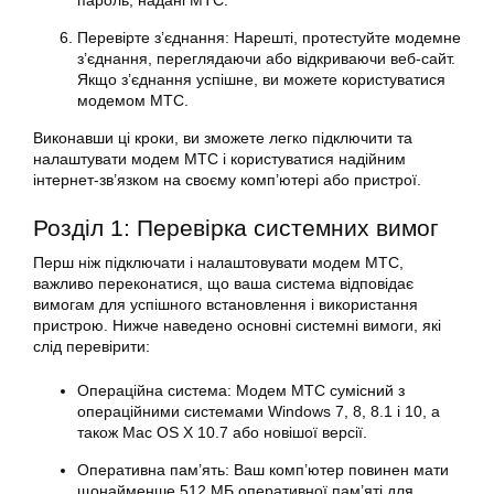
пароль, надані МТС.
Перевірте з’єднання: Нарешті, протестуйте модемне
з’єднання, переглядаючи або відкриваючи веб-сайт.
Якщо з’єднання успішне, ви можете користуватися
модемом МТС.
Виконавши ці кроки, ви зможете легко підключити та
налаштувати модем МТС і користуватися надійним
інтернет-зв’язком на своєму комп’ютері або пристрої.
Розділ 1: Перевірка системних вимог
Перш ніж підключати і налаштовувати модем МТС,
важливо переконатися, що ваша система відповідає
вимогам для успішного встановлення і використання
пристрою. Нижче наведено основні системні вимоги, які
слід перевірити:
Операційна система: Модем МТС сумісний з
операційними системами Windows 7, 8, 8.1 і 10, а
також Mac OS X 10.7 або новішої версії.
Оперативна пам’ять: Ваш комп’ютер повинен мати
щонайменше 512 МБ оперативної пам’яті для