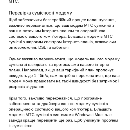
МТС.
Перевірка сумісності модему
Щоб забезпечити безперебійний процес налаштування,
важливо переконатися, що ваш модем МТС сумісний з
вашим поточним інтернет-планом та операційною
системою вашого комп’ютера. Більшість модемів МТС
сумісні з широким спектром інтернет-планів, включаючи
оптоволоконні, DSL та кабельні.
Однак важливо переконатися, що модель вашого модему
сумісна зі швидкістю та протоколами вашого інтернет-
плану. Наприклад, якщо ваш тарифний план пропонує
швидкість до 1 Гбіт/с, вам потрібно переконатися, що ваш
модем може працювати на такій швидкості без затримок і
розривів з’єднання.
Крім того, важливо переконатися, що програмне
забезпечення та драйвери вашого модему сумісні з
операційною системою вашого комп’ютера. Більшість
модемів МТС сумісні з системами Windows і Mac, але
завжди краще перевірити ще раз, щоб уникнути проблем
із сумісністю.