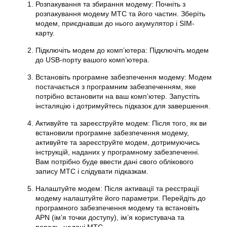
Розпакування та збирання модему: Почніть з
розпакування модему МТС та його частин. Зберіть
модем, приєднавши до нього акумулятор і SIM-
карту.
Підключіть модем до комп’ютера: Підключіть модем
до USB-порту вашого комп’ютера.
Встановіть програмне забезпечення модему: Модем
постачається з програмним забезпеченням, яке
потрібно встановити на ваш комп’ютер. Запустіть
інсталяцію і дотримуйтесь підказок для завершення.
Активуйте та зареєструйте модем: Після того, як ви
встановили програмне забезпечення модему,
активуйте та зареєструйте модем, дотримуючись
інструкцій, наданих у програмному забезпеченні.
Вам потрібно буде ввести дані свого облікового
запису МТС і слідувати підказкам.
Налаштуйте модем: Після активації та реєстрації
модему налаштуйте його параметри. Перейдіть до
програмного забезпечення модему та встановіть
APN (ім’я точки доступу), ім’я користувача та