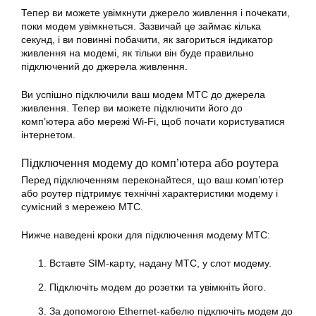
Тепер ви можете увімкнути джерело живлення і почекати,
поки модем увімкнеться. Зазвичай це займає кілька
секунд, і ви повинні побачити, як загориться індикатор
живлення на модемі, як тільки він буде правильно
підключений до джерела живлення.
Ви успішно підключили ваш модем МТС до джерела
живлення. Тепер ви можете підключити його до
комп’ютера або мережі Wi-Fi, щоб почати користуватися
інтернетом.
Підключення модему до комп’ютера або роутера
Перед підключенням переконайтеся, що ваш комп’ютер
або роутер підтримує технічні характеристики модему і
сумісний з мережею МТС.
Нижче наведені кроки для підключення модему МТС:
Вставте SIM-карту, надану МТС, у слот модему.
Підключіть модем до розетки та увімкніть його.
За допомогою Ethernet-кабелю підключіть модем до