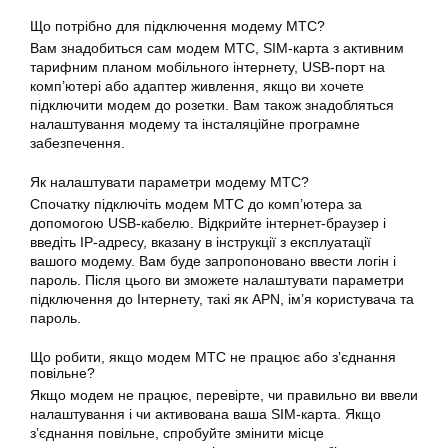
Що потрібно для підключення модему МТС?
Вам знадобиться сам модем МТС, SIM-карта з активним
тарифним планом мобільного інтернету, USB-порт на
комп’ютері або адаптер живлення, якщо ви хочете
підключити модем до розетки. Вам також знадобляться
налаштування модему та інсталяційне програмне
забезпечення.
Як налаштувати параметри модему МТС?
Спочатку підключіть модем МТС до комп’ютера за
допомогою USB-кабелю. Відкрийте інтернет-браузер і
введіть IP-адресу, вказану в інструкції з експлуатації
вашого модему. Вам буде запропоновано ввести логін і
пароль. Після цього ви зможете налаштувати параметри
підключення до Інтернету, такі як APN, ім’я користувача та
пароль.
Що робити, якщо модем МТС не працює або з’єднання
повільне?
Якщо модем не працює, перевірте, чи правильно ви ввели
налаштування і чи активована ваша SIM-карта. Якщо
з’єднання повільне, спробуйте змінити місце