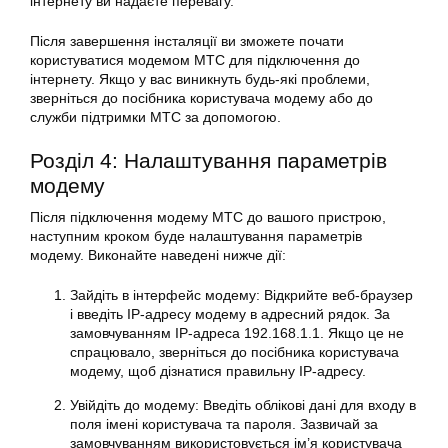
інтернету ви надаєте перевагу.
Після завершення інсталяції ви зможете почати
користуватися модемом МТС для підключення до
інтернету. Якщо у вас виникнуть будь-які проблеми,
зверніться до посібника користувача модему або до
служби підтримки МТС за допомогою.
Розділ 4: Налаштування параметрів
модему
Після підключення модему МТС до вашого пристрою,
наступним кроком буде налаштування параметрів
модему. Виконайте наведені нижче дії:
Зайдіть в інтерфейс модему: Відкрийте веб-браузер
і введіть IP-адресу модему в адресний рядок. За
замовчуванням IP-адреса 192.168.1.1. Якщо це не
спрацювало, зверніться до посібника користувача
модему, щоб дізнатися правильну IP-адресу.
Увійдіть до модему: Введіть облікові дані для входу в
поля імені користувача та пароля. Зазвичай за
замовчуванням використовується ім’я користувача