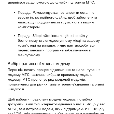
зверніться за допомогою до служби підтримки МТС.
Порада: Рекомендується встановити останню
версію інсталяційного файлу, щоб забезпечити
найкращу продуктивність і сумісність з вашим
комп’ютером.
Порада: Зберігайте інсталяційний файл у
безпечному та легкодоступному місці на вашому
комп’ютері на випадок, якщо вам знадобиться
перевстановити програмне забезпечення в
майбутньому.
Вибір правильної моделі модему
Перш ніж почати процес підключення та налаштування
модему МТС, важливо вибрати правильну модель
модему. МТС пропонує ряд моделей модемів,
призначених для різних типів інтернет-з’єднання та різної
швидкості.
Щоб вибрати правильну модель модему, потрібно
зрозуміти, який тип інтернет-з’єднання у вас є. Якщо у вас
ADSL, вам потрібен модем, який підтримує ADSL. Якщо у
вас VDSL або оптоволоконне з’єднання, вам знадобиться