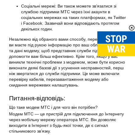
Соціальні мережі: Ви також можете зв’язатися зі
службою підтримки МТС через їхні акаунти в
соціальних мережах на таких платформах, як Twitter
і Facebook. Зазвичай вони відповідають протягом
декількох годин.
Незалежно від обраного вами способу, переконайтеся, що
ви маєте під рукою інформацію про ваш обліковий запис
та дані модему, щоб представник служби підтримки міг
допомогти вам більш ефективно. Крім того, якщо у вас
виникли технічні проблеми з модемом, може бути корисно
виконати деякі базові дії з усунення несправностей, перш
ніж звертатися до служби підтримки. Це може включати
перевірку кабелів, перезавантаження модему або
скидання мережевих налаштувань.
Питання-відповідь:
Що таке модем МТС і для чого він потрібен?
Модем МТС — це пристрій для підключення до Інтернету
через мобільну мережу оператора МТС. Він дозволяє
виходити в Інтернет з будь-якої точки, де є сигнал
стільникового зв’язку.