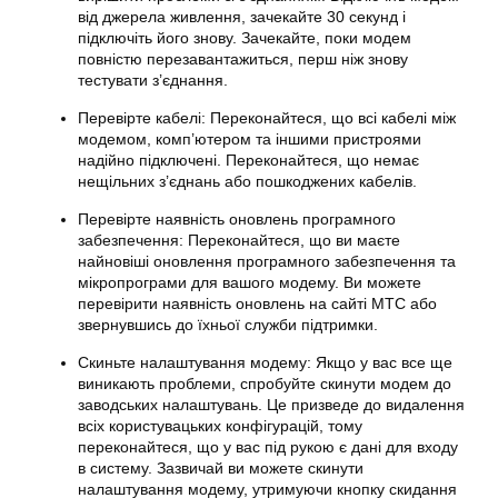
від джерела живлення, зачекайте 30 секунд і
підключіть його знову. Зачекайте, поки модем
повністю перезавантажиться, перш ніж знову
тестувати з’єднання.
Перевірте кабелі: Переконайтеся, що всі кабелі між
модемом, комп’ютером та іншими пристроями
надійно підключені. Переконайтеся, що немає
нещільних з’єднань або пошкоджених кабелів.
Перевірте наявність оновлень програмного
забезпечення: Переконайтеся, що ви маєте
найновіші оновлення програмного забезпечення та
мікропрограми для вашого модему. Ви можете
перевірити наявність оновлень на сайті МТС або
звернувшись до їхньої служби підтримки.
Скиньте налаштування модему: Якщо у вас все ще
виникають проблеми, спробуйте скинути модем до
заводських налаштувань. Це призведе до видалення
всіх користувацьких конфігурацій, тому
переконайтеся, що у вас під рукою є дані для входу
в систему. Зазвичай ви можете скинути
налаштування модему, утримуючи кнопку скидання