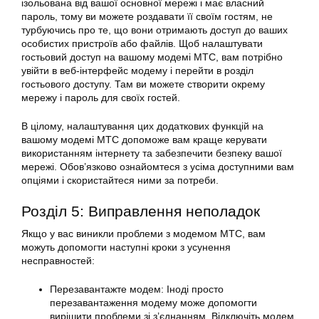
ізольована від вашої основної мережі і має власний
пароль, тому ви можете роздавати її своїм гостям, не
турбуючись про те, що вони отримають доступ до ваших
особистих пристроїв або файлів. Щоб налаштувати
гостьовий доступ на вашому модемі МТС, вам потрібно
увійти в веб-інтерфейс модему і перейти в розділ
гостьового доступу. Там ви можете створити окрему
мережу і пароль для своїх гостей.
В цілому, налаштування цих додаткових функцій на
вашому модемі МТС допоможе вам краще керувати
використанням інтернету та забезпечити безпеку вашої
мережі. Обов’язково ознайомтеся з усіма доступними вам
опціями і скористайтеся ними за потреби.
Розділ 5: Виправлення неполадок
Якщо у вас виникли проблеми з модемом МТС, вам
можуть допомогти наступні кроки з усунення
несправностей:
Перезавантажте модем: Іноді просто
перезавантаження модему може допомогти
вирішити проблеми зі з’єднанням. Відключіть модем