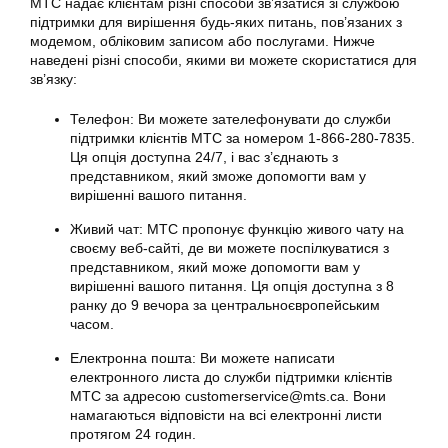
МТС надає клієнтам різні способи зв’язатися зі службою
підтримки для вирішення будь-яких питань, пов’язаних з
модемом, обліковим записом або послугами. Нижче
наведені різні способи, якими ви можете скористатися для
зв’язку:
Телефон: Ви можете зателефонувати до служби
підтримки клієнтів МТС за номером 1-866-280-7835.
Ця опція доступна 24/7, і вас з’єднають з
представником, який зможе допомогти вам у
вирішенні вашого питання.
Живий чат: МТС пропонує функцію живого чату на
своєму веб-сайті, де ви можете поспілкуватися з
представником, який може допомогти вам у
вирішенні вашого питання. Ця опція доступна з 8
ранку до 9 вечора за центральноєвропейським
часом.
Електронна пошта: Ви можете написати
електронного листа до служби підтримки клієнтів
МТС за адресою customerservice@mts.ca. Вони
намагаються відповісти на всі електронні листи
протягом 24 годин.