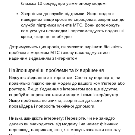
близько 10 секунд при увімкненому модемі.
Зверніться до служби підтримки: Якщо жоден з
наведених вище кроків не спрацював, зверніться до
служби підтримки клієнтів МТС. Вони допоможуть
вам усунути неполадки і порекомендують подальші
кроки, якщо це необхідно.
Дотримуючись цих кроків, ви зможете вирішити більшість
проблем з модемом МТС і знову насолоджуватися
надійним з’єднанням з Інтернетом.
Найпоширеніші проблеми та їх вирішення
Відсутнє з’єднання з інтернетом: Спочатку перевірте, чи
правильно підключений модем до вашого комп’ютера або
роутера. Якщо з’єднання з інтернетом все ще відсутнє,
спробуйте перезавантажити модем і комп’ютер/роутер.
Якщо проблема не зникне, зверніться до свого
провайдера і попросіть технічної допомоги.
Низька швидкість інтернету: Перевірте, чи не занадто
далеко ви знаходитесь від модему і чи немає фізичних
перешкод, наприклад, стін, які можуть заважати сигналу.