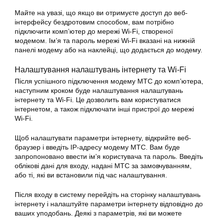
Майте на увазі, що якщо ви отримуєте доступ до веб-
інтерфейсу бездротовим способом, вам потрібно
підключити комп’ютер до мережі Wi-Fi, створеної
модемом. Ім’я та пароль мережі Wi-Fi вказані на нижній
панелі модему або на наклейці, що додається до модему.
Налаштування налаштувань інтернету та Wi-Fi
Після успішного підключення модему МТС до комп’ютера,
наступним кроком буде налаштування налаштувань
інтернету та Wi-Fi. Це дозволить вам користуватися
інтернетом, а також підключати інші пристрої до мережі
Wi-Fi.
Щоб налаштувати параметри інтернету, відкрийте веб-
браузер і введіть IP-адресу модему МТС. Вам буде
запропоновано ввести ім’я користувача та пароль. Введіть
облікові дані для входу, надані МТС за замовчуванням,
або ті, які ви встановили під час налаштування.
Після входу в систему перейдіть на сторінку налаштувань
інтернету і налаштуйте параметри інтернету відповідно до
ваших уподобань. Деякі з параметрів, які ви можете