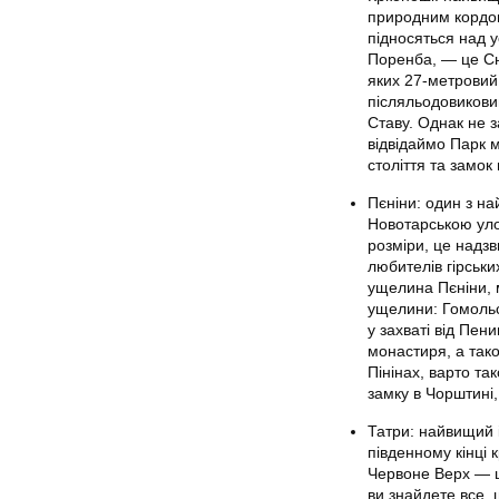
природним кордон
підносяться над 
Поренба, — це Сн
яких 27-метровий
післяльодовикови
Ставу. Однак не 
відвідаймо Парк 
століття та замок 
Пєніни: один з на
Новотарською уло
розміри, це надз
любителів гірськи
ущелина Пєніни, 
ущелини: Гомольс
у захваті від Пе
монастиря, а так
Пінінах, варто та
замку в Чорштині,
Татри: найвищий 
південному кінці 
Червоне Верх — ц
ви знайдете все,