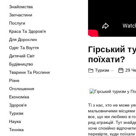
Знайомства
Запчастини
Послуги
Краса Та Здоров'я
Для Дорослих
Гірський т
Одяг Та Взуття
Дитячий Світ
поїхати?
Будівництво
Туризм
29 Ч
Тварини Та Рослини
Різне
Оголошення
Економіка
Здоров'я
Ті з нас, хто не може уя
мальовничими місцями б
Туризм
все, що ми любимо в го
Наука
ряд атракцій. Тут знайд
хоче спокійно відпочити
Техніка
перевірте, куди поїхати