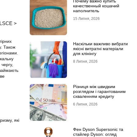
Почему важно купить
качественный кошачий
наполнитель
15 Липня, 2026
LSCE >
гірних
Наскільки важливо вибрати
у. Також
якісні витратні матеріали
егіонами.
для клінінгу
икальну
8 Липня, 2026
 чергу,
 займають
ове
Різниця між швидким
розглядом і гарантованим
схваленням кредиту
6 Липня, 2026
ризму, які
Фен Dyson Supersonic та
стайлер Dyson: огляд