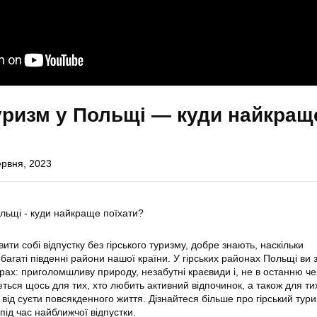
уризм у Польщі — куди найкращ
ервня, 2023
вити собі відпустку без гірського туризму, добре знають, наскільки
агаті південні райони нашої країни. У гірських районах Польщі ви 
рах: приголомшливу природу, незабутні краєвиди і, не в останню чер
еться щось для тих, хто любить активний відпочинок, а також для тих
 від суєти повсякденного життя. Дізнайтеся більше про гірський тури
 під час найближчої відпустки.