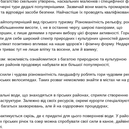
 багатство скельних утворень, наскальних малюнків і специфічної ф
черні тури дедалі популярнішими. Зазвичай вони мають промарков
 та відповідні засоби безпеки. Найчастіше їх проводять кваліфіковані
найпопулярніший вид гірського туризму. Різноманітність рельєфу, ро
 збільшенням висоти, і, не в останню чергу, широкі панорами, що
вершин, є лише деякими з причин вибору цієї форми активності. Гор
ти для себе широкий спектр природних і культурних цінностей даног
 клімат позитивно впливає на наше здоров’я і фізичну форму. Неда
 триває тут не лише влітку та восени, але й взимку;
изм: можливість ознайомитися з багатою природною та культурною
их районів продовжує набувати все більшої популярності;
 схили і чудова різноманітність ландшафту роблять гори чудовим ре
рських велосипедах. Таких розваг неможливо знайти в містах чи на 
альні води, що знаходяться в гірських районах, сприяли створенню
аструктури. Залежно від своїх ресурсів, окремі курорти спеціалізую
і багатьох захворювань, але й на оздоровчих процедурах;
актикується скрізь, де є придатні для цього поверхневі води. У рай
 гірських річок та озер можна спробувати свої сили в каное, дайвінг
і.