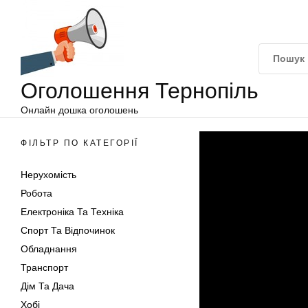
Оголошення
Перейти
Тернопіль
до
вмісту
Оголошення Тернопіль
Онлайн дошка оголошень
ФІЛЬТР ПО КАТЕГОРІЇ
Нерухомість
Робота
Електроніка Та Техніка
Спорт Та Відпочинок
Обладнання
Транспорт
Дім Та Дача
Хобі