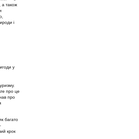
, а також
и
о,
ироди і
игоди у
уризму.
ьте про це
знав про
м
як багато
—
лий крок