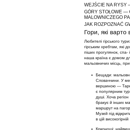
WEJŚCIE NA RYSY 
GÓRY STOŁOWE — 
MALOWNICZEGO PA
JAK ROZPOZNAĆ G
Гори, які варто 
Любителі гірського тур
гірським хребтам, які 
піших прогулянок, спа- 
наша країна є домом дл
мальовничих місць, при
Бещади: мальовни
Словаччини. У ме
вершиною — Тарни
є популярним тури
душі. Хоча регіо
бракує й інших ма
маршрут на пагор
Музей під відкрит
в цій високогірній
Крконоші: найвищ