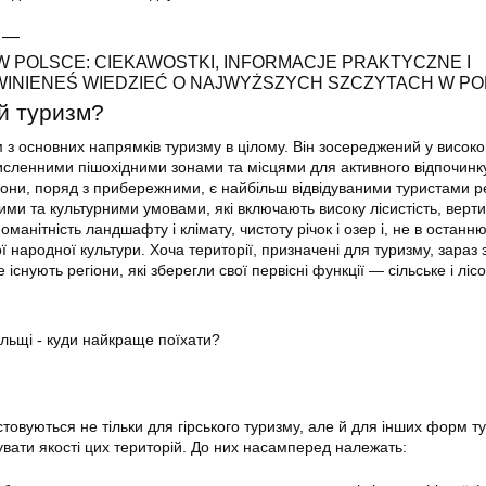
 —
 POLSCE: CIEKAWOSTKI, INFORMACJE PRAKTYCZNE I
INIENEŚ WIEDZIEĆ O NAJWYŻSZYCH SZCZYTACH W PO
ий туризм?
 з основних напрямків туризму в цілому. Він зосереджений у високо
численними пішохідними зонами та місцями для активного відпочинк
айони, поряд з прибережними, є найбільш відвідуваними туристами р
ими та культурними умовами, які включають високу лісистість, верт
оманітність ландшафту і клімату, чистоту річок і озер і, не в останню
 народної культури. Хоча території, призначені для туризму, зараз
 існують регіони, які зберегли свої первісні функції — сільське і ліс
истовуються не тільки для гірського туризму, але й для інших форм ту
вати якості цих територій. До них насамперед належать: