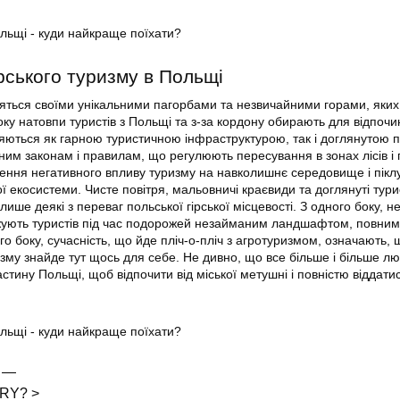
рського туризму в Польщі
яться своїми унікальними пагорбами та незвичайними горами, яки
року натовпи туристів з Польщі та з-за кордону обирають для відпочи
ізняються як гарною туристичною інфраструктурою, так і доглянутою
им законам і правилам, що регулюють пересування в зонах лісів і п
ння негативного впливу туризму на навколишнє середовище і пікл
ї екосистеми. Чисте повітря, мальовничі краєвиди та доглянуті тури
ише деякі з переваг польської гірської місцевості. З одного боку, н
жують туристів під час подорожей незайманим ландшафтом, повним
го боку, сучасність, що йде пліч-о-пліч з агротуризмом, означають,
изму знайде тут щось для себе. Не дивно, що все більше і більше л
стину Польщі, щоб відпочити від міської метушні і повністю віддати
 —
RY? >