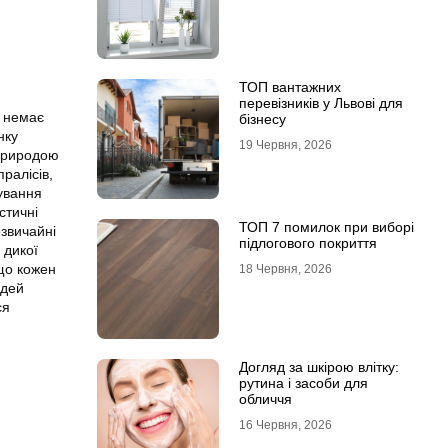
ТОП вантажних
перевізників у Львові для
х немає
бізнесу
нку
19 Червня, 2026
 природою
ралісів,
ування
стичні
ТОП 7 помилок при виборі
езвичайні
підлогового покриття
 дикої
 що кожен
18 Червня, 2026
юдей
ся
Догляд за шкірою влітку:
рутина і засоби для
обличчя
16 Червня, 2026