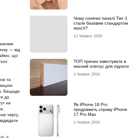
Чому сонячні панелі Tier-1
стали базовим стандартом
якості?
12 Червня, 2026
овничим
инку — від
ваймо, що
ТОП причин інвестувати в
тьох
якісний плінтус для підлоги
3 Червня, 2026
ни та
йвищою
а. Бещади
тя до
тут не
Як iPhone 18 Pro
и,
продовжить справу iPhone
17 Pro Max
ню чергу,
відвідати
1 Червня, 2026
щі, є