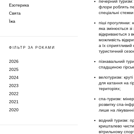
печерний туризм:
Езотерика
флори роблять пе
спеціальні стежки
Свята
Їжа
піші прогулянки: 
яка змінюється зі
відкриваються з 
можливість відкри
а їх сприятливий
ФІЛЬТР ЗА РОКАМИ
туристичний сезон
2026
пізнавальний тур
спадщиною гірськ
2025
велотуризм: круті
2024
для катання на гі
2023
територіях;
2022
спа-туризм: мінер
2021
розвитку спа-інфр
2020
лише на лікуванн
водний туризм: пр
кришталево чистих
вітрильному спорт