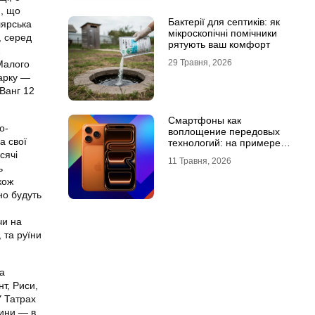
и, що
Бактерії для септиків: як
лярська
мікроскопічні помічники
, серед
рятують ваш комфорт
29 Травня, 2026
Малого
арку —
 Ванг 12
Смартфоны как
о-
воплощение передовых
а свої
технологий: на примере
Айфон 18 Про Макс
сячі
11 Травня, 2026
ь
кож
но будуть
чи на
 та руїни
а
нт, Риси,
У Татрах
лини — в