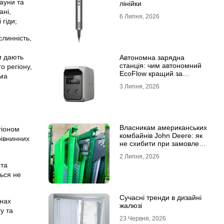
ауни та
лінійки
ані,
6 Липня, 2026
 гіди;
слинність,
и дають
Автономна зарядна
станція: чим автономний
о регіону,
EcoFlow кращий за
рма
генератор
3 Липня, 2026
Власникам американських
гіоном
комбайнів John Deere: як
рівнинних
не схибити при замовленні
решета?
2 Липня, 2026
 та
ться не
Сучасні тренди в дизайні
онах
жалюзі
у та
23 Червня, 2026