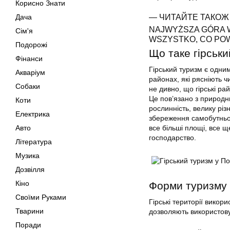
Корисно Знати
— ЧИТАЙТЕ ТАКОЖ
Дача
NAJWYŻSZA GÓRA W
Сім'я
WSZYSTKO, CO POW
Подорожі
Що таке гірськ
Фінанси
Гірський туризм є одним
Акваріум
районах, які рясніють 
Собаки
не дивно, що гірські р
Це пов’язано з природн
Коти
рослинність, велику різн
Електрика
збереження самобутньої
Авто
все більші площі, все ще
господарство.
Література
Музика
Дозвілля
Кіно
Форми туризму
Своїми Руками
Гірські території викор
Тварини
дозволяють використову
Поради