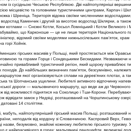
ом із сусідньою Чеською Республікою. Дві найпопулярніші вершин
усією місцевістю та головними туристичними центрами, Карпач і Шк
єжка і Шреніца. Територія відома своїми численними водоспадами
 водоспад Каменчик і другий за висотою водоспад Шклярки, а також
ми котлами — Снєжні Котли, Косьол Ломніцький і Котли Великого і 
забуваймо, що Карконоше — це не лише територія Національного п
мініатюр, відомий своїми моделями нижньосілезьких пам’яток, храм
на горі Хойнік.
йменших гірських масивів у Польщі, який простягається між Оравськ
говиною та горами Горце і Сондецькими Бескидами. Незважаючи н
вичайно привабливий туристичний регіон, який щороку приваблює ти
х походів. До найбільших визначних пам’яток, безсумнівно, належит
маршрутом якої організовуються сплави на дерев’яних плотах, а та
ька та Шопчанська ущелини. Любителі активного відпочинку напев
нинської дороги — мальовничого маршруту, що веде аж до Червоного
ож від можливості піднятися на Соколицю і Тши-Корони. Перебуваю
кож відвідати замок у Недзіці, розташований на Чорштинському озері,
 датовані 14 століттям.
і, мабуть, найпопулярніший гірський масив Польщі, розташований н
країни, неподалік від кордону зі Словаччиною. Каспровий Верх, Гево
і назви, безумовно, знайомі кожному любителю гірського туризму. 
 що є найкрасивішого в горах: мальовничі ландшафти, величезні до