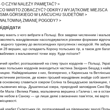
– O CZYM NALEŻY PAMIĘTAĆ? >
CO WARTO ZOBACZYĆ? ODKRYJ WYJĄTKOWE MIEJSCA
SMA GÓRSKIEGO W ŁAŃCUCHU SUDETÓW! >
WAŁTOWNĄ ZMIANĘ POGODY? >
відвідати
изму мають з чого вибрати в Польщі. Все завдяки численним і маль
дозволяють мандрівникам насолоджуватися різними формами відпоч
і водного туризму до велосипедних прогулянок і екскурсій. Не забу
я 28 вершин, що складають Корону польських гір, а також для бага
вабливих з мальовничої точки зору. Куди поїхати?
чий хребет, розташований на стику трьох кордонів — Польщі, Украї
жах польських кордонів знаходиться частина Західних Бещад з на
цею. Найвідомішими з них, безперечно, є Каринська та Ветлінськ
стичним регіоном, де кожен гірський мандрівник знайде собі занят
н в основному славиться озером Соліна та Бещадською залізницею, 
льовничих місць. Душатинські озера, природний заповідник Сині Вір
би Мала і Велика Равка, мальовнича вершина з Галича і, не в остан
им небом в Саноку — це лише деякі з визначних пам’яток, які варто 
 місцевості.
ий хребет Судетських гір, розташований на південному заході Поль