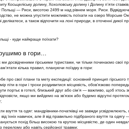
иту Косьцеліську долину, Хохоловську долину і Долину п’яти ставків
Польщі — Риси, висотою 2499 м над рівнем моря. Риси. Відвідуюч
одство, не можна упустити можливість поїхати на озеро Морське Ок
і делікатеси, а також відпочити на лоні природи, в оточенні дикої пр
ирушимо в гори…
є ми досвідченими гірськими туристами, чи тільки починаємо свої пр
 пам’ятати кілька правил, плануючи поїздку в гори:
е про свої плани та мету експедиції: основний принцип гірського т
ір піти в гори і трохи роздивитися місцевість, обов’язково поперед
ути портьє в готелі, близький друг або сім’я — важливо, щоб хтось 
 відповісти, якщо ми вийдемо на зв’язок або будемо відсутні протяго
;
ти взуття та одяг: мандрівники-початківці не завжди усвідомлюють, 
від їхніх навичок, але й від правильно підібраного взуття та одягу 
анується похід більш високою та крутою місцевістю, де один невда
о перелому або навіть серйозної травми;