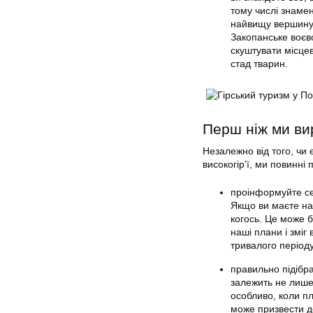
тому числі знамен
найвищу вершину 
Закопанське воєв
скуштувати місцев
стад тварин.
Перш ніж ми в
Незалежно від того, чи 
високогір’ї, ми повинні
проінформуйте себ
Якщо ви маєте нам
когось. Це може б
наші плани і зміг
тривалого періоду
правильно підібра
залежить не лише 
особливо, коли пл
може призвести д