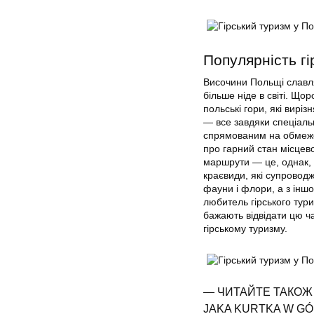
Популярність гі
Височини Польщі славл
більше ніде в світі. Що
польські гори, які вир
— все завдяки спеціальн
спрямованим на обмеже
про гарний стан місцево
маршрути — це, однак, л
краєвиди, які супровод
фауни і флори, а з іншо
любитель гірського тур
бажають відвідати цю ча
гірському туризму.
— ЧИТАЙТЕ ТАКОЖ
JAKA KURTKA W GÓ