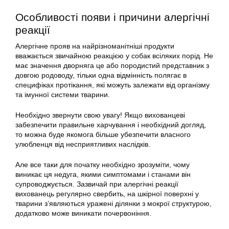
Особливості появи і причини алергічні
реакції
Алергічне прояв на найрізноманітніші продукти
вважається звичайною реакцією у собак всіляких порід. Не
має значення дворняга це або породистий представник з
довгою родоводу, тільки одна відмінність полягає в
специфіках протікання, які можуть залежати від організму
та імунної системи тварини.
Необхідно звернути свою увагу! Якщо вихованцеві
забезпечити правильне харчування і необхідний догляд,
то можна буде якомога більше убезпечити власного
улюбленця від несприятливих наслідків.
Але все таки для початку необхідно зрозуміти, чому
виникає ця недуга, якими симптомами і станами він
супроводжується. Зазвичай при алергічні реакції
вихованець регулярно свербить, на шкірної поверхні у
тварини з’являються уражені ділянки з мокрої структурою,
додатково може виникати почервоніння.