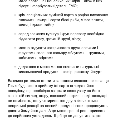
мало протеїнів і ненасичених жирів. Також в них
відсутні фарбувальні деталі, ГМО;
крім спеціальних сумішей варто в раціон вихованця
включити нежирні сорти білої риби, м’ясо ягняти,
качки, індички, зайця;
серед злакових культур і круп перевагу необхідно
віддавати рису, гречаній крупі, вівсу;
можна годувати чотириногого друга овочами і
фруктами зеленого кольору-яблуками – грушами,
кабачками, огірками;
додатково в меню можна включити натуральні
кисломолочні продукти – кефір, ряжанку, йогурт.
Важливо ретельно стежити за станом власного вихованця.
Після будь-якого прийому їжі варто оглядати його
поведінку, ще необхідно звертати свою увагу на його
зовнішній вигляд, шкіру, вовняний покрив. Іноді господарі
не помічають, що у чотириногого друга з’являються
неприємні реакції на певний продукт, і вони продовжують
давати йому його далі. А це може врешті-решт привести
до серйозних ускладнень. Щоб це не допустити варто