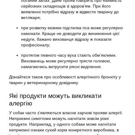
поганий запах. Дане прояв говорить про наявність
серйозних складнощів зі здоров’ям. При його
виявленні потрібно відразу ж відвести тварину до
ветлікаря;
при розвитку екземи підстилка пса може регулярно
намокати. Краще не доводити до виникнення цієї
недуги, бажано вихованця відразу ж показати
професіоналу;
протягом певного часу вуха стають обм’яклими.
Вихованець може регулярно трясти головою,
намагаючись витрусити рясні виділення.
Дізнайтеся також про особливості алергічного бронхіту у
тварин у ветеринарному довіднику.
Які продукти можуть викликати
алергію
У собак часто з’являються власне харчові прояви алергії.
Неприємні симптоми можуть нагнітати зовсім різні
продукти. Наприклад, у одного собаки може нагнітати
неприємні ознаки сухий корм конкретного виробника, в