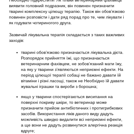
Необхідно підкреслити! Як тільки ветеринарний фахівець
виявити головний подразник, він повинен призначити
тварині комплексну цілющу терапію. Також він обов’язково
повинен розповісти і дати ряд порад про те, чим лікувати і
як годувати чотириногого друга.
Зазвичай лікувальна терапія складається з таких важливих
заходів:
тварині обов’язково призначається лікувальна дієта.
Розпорядок прийняття їжі, що призначається
ветеринарним фахівцем, не зобов’язаний мати їжу,
на яку у тварини з’являються неприємні ефекти. На
період цілющої терапії собаці не бажано давати їй
вітаміни і різні ласощі, також не Необхідно їй давати
жувальні іграшки та вироби з борошна;
якщо у тварини спостерігаються висипання на
поверхні покриву шкіри, то ветеринар може
призначити прийом антибіотичних і протигрибкових
засобів. Використання ліків даного виду дадуть
можливість швидко видалити всі неприємні ефекти,
а ще вони не дадуть розвинутися алергічна реакція
вдруге;