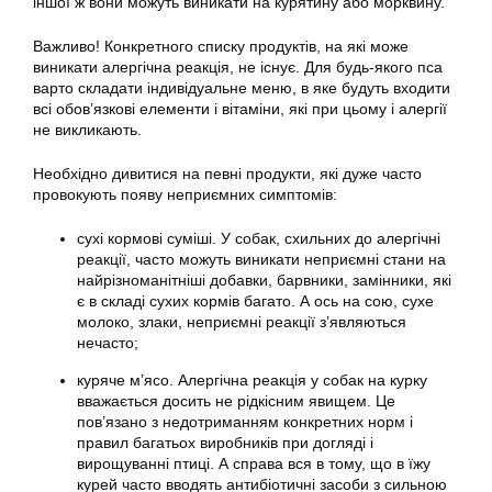
іншої ж вони можуть виникати на курятину або морквину.
Важливо! Конкретного списку продуктів, на які може
виникати алергічна реакція, не існує. Для будь-якого пса
варто складати індивідуальне меню, в яке будуть входити
всі обов’язкові елементи і вітаміни, які при цьому і алергії
не викликають.
Необхідно дивитися на певні продукти, які дуже часто
провокують появу неприємних симптомів:
сухі кормові суміші. У собак, схильних до алергічні
реакції, часто можуть виникати неприємні стани на
найрізноманітніші добавки, барвники, замінники, які
є в складі сухих кормів багато. А ось на сою, сухе
молоко, злаки, неприємні реакції з’являються
нечасто;
куряче м’ясо. Алергічна реакція у собак на курку
вважається досить не рідкісним явищем. Це
пов’язано з недотриманням конкретних норм і
правил багатьох виробників при догляді і
вирощуванні птиці. А справа вся в тому, що в їжу
курей часто вводять антибіотичні засоби з сильною