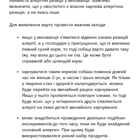
наявність алергічні реакції у вихованця. Важливо
визначити, що у хвостатого є власне харчова алергічна
реакція, а не якась інша.
Для виявлення варто провести важливі заходи:
якщо у вихованця з’явилися відмінні ознаки реакцій
алергії, а у господаря є припущення, що їх викликає
певний сухий корм, то тоді собаці варто давати таку
їжу, яку вона до цього не їла. Це може бути
справжній або цілющий корм;
харчуватися таким кормом собака повинна довгий
час-не менше 2-ух, а часом і трьох місяців. Як тільки
у тварини стан і здоров’я налагоджується, можна
буде перейти на звичайний раціон харчування.
Якщо у нього проявляться повторні ознаки, то тоді
буде ясно, що у чотириногого друга з’являються
алергії на певні деталі звичайного харчування;
може знадобиться проведення декількох подібних
експериментів до того часу, поки не буде знайдений
основний алерген. При цьому буде
використовуватися різний набір продуктів.