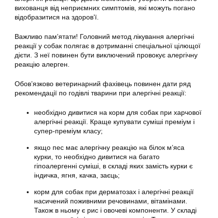
вихованця від неприємних симптомів, які можуть погано
відобразитися на здоров’ї.
Важливо пам’ятати! Головний метод лікування алергічні
реакції у собак полягає в дотриманні спеціальної цілющої
дієти. З неї повинен бути виключений провокує алергічну
реакцію алерген.
Обов’язково ветеринарний фахівець повинен дати ряд
рекомендації по годівлі тварини при алергічні реакції:
необхідно дивитися на корм для собак при харчової
алергічні реакції. Краще купувати суміші преміум і
супер-преміум класу;
якщо пес має алергічну реакцію на білок м’яса
курки, то необхідно дивитися на багато
гіпоалергенні суміші, в складі яких замість курки є
індичка, ягня, качка, заєць;
корм для собак при дерматозах і алергічні реакції
насичений поживними речовинами, вітамінами.
Також в ньому є рис і овочеві компоненти. У складі