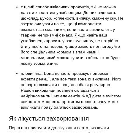
є цілий список шкідливих продуктів, які не можна
давати хвостатим улюбленцям. До них відносять
шоколад, цукор, копченості, випічку, смажену їжу. Не
звертаючи уваги на те, що ці компоненти
вважаються смачними, вони часто викликають у
тварини неприємні ознаки. Якщо навіть ваш
улюбленець просить у вас вкусняшку, не потрібно
йти у нього на поводі, краще замість неї погодуйте
його спеціальним кормом з вітамінами і
мінералами, який можна купити в абсолютно будь-
якому зоомагазині;
яловичина. Вона нечасто провокує неприємні
ефекти реакції, але все таки вона їх викликає. Його
не варто включати в раціон собаки регулярно.
Раціон вихованця повинен складатися з
найрізноманітніших елементів. ФАД дієта з вмістом
єдиного компонента протягом певного часу може
викликати появу багатьох захворювань.
Як лікується захворювання
Перш ніж приступити до лікування варто визначати