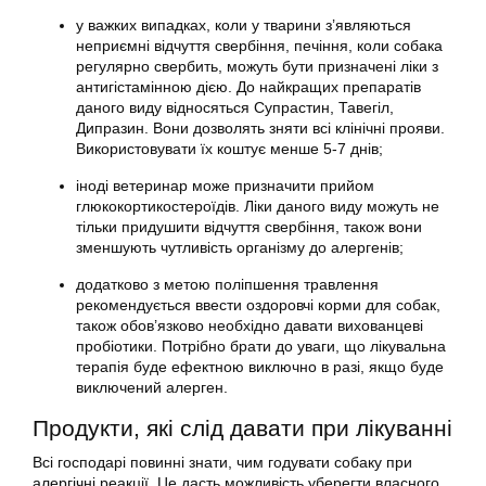
у важких випадках, коли у тварини з’являються
неприємні відчуття свербіння, печіння, коли собака
регулярно свербить, можуть бути призначені ліки з
антигістамінною дією. До найкращих препаратів
даного виду відносяться Супрастин, Тавегіл,
Дипразин. Вони дозволять зняти всі клінічні прояви.
Використовувати їх коштує менше 5-7 днів;
іноді ветеринар може призначити прийом
глюкокортикостероїдів. Ліки даного виду можуть не
тільки придушити відчуття свербіння, також вони
зменшують чутливість організму до алергенів;
додатково з метою поліпшення травлення
рекомендується ввести оздоровчі корми для собак,
також обов’язково необхідно давати вихованцеві
пробіотики. Потрібно брати до уваги, що лікувальна
терапія буде ефектною виключно в разі, якщо буде
виключений алерген.
Продукти, які слід давати при лікуванні
Всі господарі повинні знати, чим годувати собаку при
алергічні реакції. Це дасть можливість уберегти власного