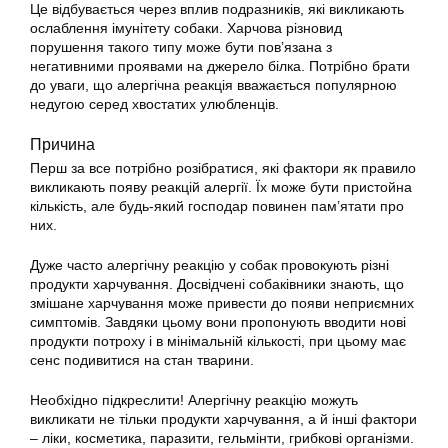
Це відбувається через вплив подразників, які викликають
ослаблення імунітету собаки. Харчова різновид
порушення такого типу може бути пов’язана з
негативними проявами на джерело білка. Потрібно брати
до уваги, що алергічна реакція вважається популярною
недугою серед хвостатих улюбленців.
Причина
Перш за все потрібно розібратися, які фактори як правило
викликають появу реакцій алергії. Їх може бути пристойна
кількість, але будь-який господар повинен пам’ятати про
них.
Дуже часто алергічну реакцію у собак провокують різні
продукти харчування. Досвідчені собаківники знають, що
змішане харчування може привести до появи неприємних
симптомів. Завдяки цьому вони пропонують вводити нові
продукти потроху і в мінімальній кількості, при цьому має
сенс подивитися на стан тварини.
Необхідно підкреслити! Алергічну реакцію можуть
викликати не тільки продукти харчування, а й інші фактори
– ліки, косметика, паразити, гельмінти, грибкові організми.