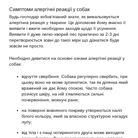
Симптоми алергічні реакції у собак
Будь-господар зобов’язаний знати, як вимальовується
алергічна реакція у тварини. Це допоможе йому вчасно її
виявити і вжити необхідних заходів щодо її усунення.
Виявити її дуже легко-хворий пес практично за 2-3 дні
перетворюється зовні до такої міри що дізнатися буде
зовсім не просто.
Необхідно дивитися на основні ознаки алергічні реакції у
собак:
відчуття свербіння. Собака регулярно свербить, при
цьому воно не може зупинитися, так як ділянка який
вражений не дає йому спокою. Часто собака
розчісує шкіру, на ній з’являються сильні
почервоніння, мокнучі рани;
на поверхні вовняного покриву утворюється наліт
білого кольору, який за власною структурою нагадує
лупу;
від тіла і з пащі чотириногого друга може виходити