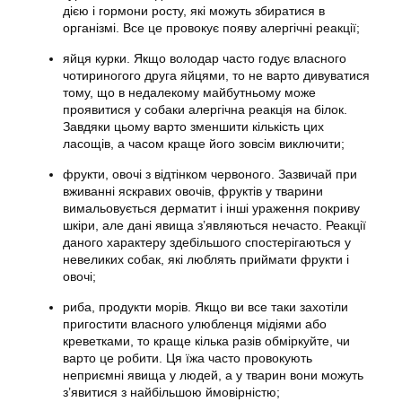
дією і гормони росту, які можуть збиратися в
організмі. Все це провокує появу алергічні реакції;
яйця курки. Якщо володар часто годує власного
чотириногого друга яйцями, то не варто дивуватися
тому, що в недалекому майбутньому може
проявитися у собаки алергічна реакція на білок.
Завдяки цьому варто зменшити кількість цих
ласощів, а часом краще його зовсім виключити;
фрукти, овочі з відтінком червоного. Зазвичай при
вживанні яскравих овочів, фруктів у тварини
вимальовується дерматит і інші ураження покриву
шкіри, але дані явища з’являються нечасто. Реакції
даного характеру здебільшого спостерігаються у
невеликих собак, які люблять приймати фрукти і
овочі;
риба, продукти морів. Якщо ви все таки захотіли
пригостити власного улюбленця мідіями або
креветками, то краще кілька разів обміркуйте, чи
варто це робити. Ця їжа часто провокують
неприємні явища у людей, а у тварин вони можуть
з’явитися з найбільшою ймовірністю;