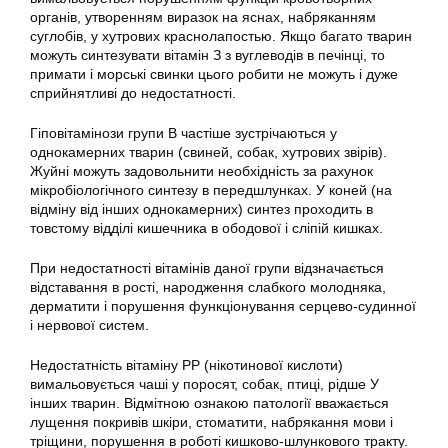
органів, утворенням виразок на яснах, набряканням
суглобів, у хутрових краснолапостью. Якщо багато тварин
можуть синтезувати вітамін З з вуглеводів в печінці, то
примати і морські свинки цього робити не можуть і дуже
сприйнятливі до недостатності.
Гіповітамінози групи В частіше зустрічаються у
однокамерних тварин (свиней, собак, хутрових звірів).
Жуйні можуть задовольнити необхідність за рахунок
мікробіологічного синтезу в передшлунках. У коней (на
відміну від інших однокамерних) синтез проходить в
товстому відділі кишечника в ободової і сліпій кишках.
При недостатності вітамінів даної групи відзначається
відставання в рості, народження слабкого молодняка,
дерматити і порушення функціонування серцево-судинної
і нервової систем.
Недостатність вітаміну РР (нікотинової кислоти)
вимальовується чаші у поросят, собак, птиці, рідше У
інших тварин. Відмітною ознакою патології вважається
лущення покривів шкіри, стоматити, набрякання мови і
тріщини, порушення в роботі кишково-шлункового тракту.