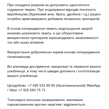
При складанні раціонів не допускають однотипного
годування тварин. При згодовуванні відходів технічного
виробництва (буряковий жом, брага, дробина і т.д.) раціон
потрібно врівноважувати добавкою вітамінних препаратів.
В основі попередження лежить недопущення хвороб
кишково-шлункового тракту, а ще обгрунтоване
використання препаратів перешкоджають засвоюваності
тих або інших вітамінів.
Використання доброякісних кормів-основа попередження
гіповітамінозів.
Всі різновиди дослідження, вакцинації та лікування вашого
улюбленця, в тому числі швидка допомога і госпіталізацію
вашого улюбленця.
Цілодобово: +7 495 532 89 00 (багатоканальний) WatsApp
/ Viber +7 925 584 75 71
Токсокароз-зоонозне захворювання, викликане
паразитуванням круглих черв’яків і відрізняється…