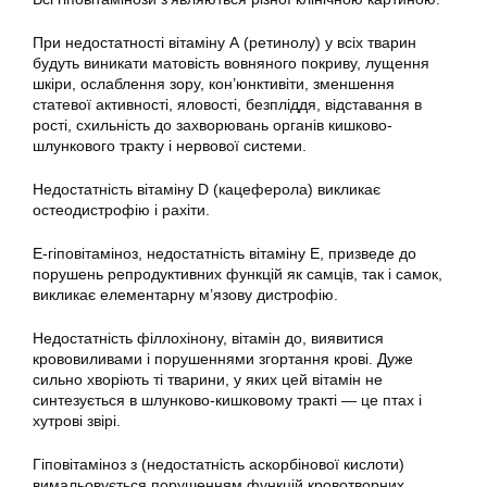
При недостатності вітаміну А (ретинолу) у всіх тварин
будуть виникати матовість вовняного покриву, лущення
шкіри, ослаблення зору, кон’юнктивіти, зменшення
статевої активності, яловості, безпліддя, відставання в
рості, схильність до захворювань органів кишково-
шлункового тракту і нервової системи.
Недостатність вітаміну D (кацеферола) викликає
остеодистрофію і рахіти.
Е-гіповітаміноз, недостатність вітаміну Е, призведе до
порушень репродуктивних функцій як самців, так і самок,
викликає елементарну м’язову дистрофію.
Недостатність філлохінону, вітамін до, виявитися
крововиливами і порушеннями згортання крові. Дуже
сильно хворіють ті тварини, у яких цей вітамін не
синтезується в шлунково-кишковому тракті — це птах і
хутрові звірі.
Гіповітаміноз з (недостатність аскорбінової кислоти)
вимальовується порушенням функцій кровотворних