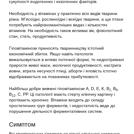
сукупності ендогенних і екзогенних факторів.
Необхідність у вітамінах у практично всіх видів тварини
різна. М’ясоїдні, рослиноїдні і всеїдні тварини, а ще птахи
потребують найрізноманітніших видах і кількостях
вітамінів. На необхідність також впливає вік, фізіологічний
стан, стать, продуктивність.
Гіповітамінози приносять тваринництву істотний
економічний збиток. Якщо навіть патологія
вимальовується в мляво поточної формі, то недоотримані
прирости живої маси, молочної продуктивності, настрига
вовни, втрата несучості птиці, аборти і яловість істотно
відображаються на показниках прибутковості.
Найбільш добре вивчені гіповітамінози А, D, E, K, B
B
,
1,
6
B
, C, PP. Ці патології мають стерту клінічну картину і
12
протікають хронічно. Вітаміни входять до складу
простетичних груп ферментів, і недостатність веде до
порушення діяльності ферментативних систем.
Симптом
Всі гіповітамінози з’являються різної клінічною картиною.