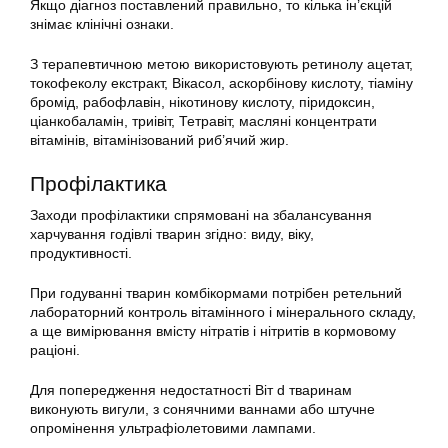
Якщо діагноз поставлений правильно, то кілька ін’єкцій
знімає клінічні ознаки.
З терапевтичною метою використовують ретинолу ацетат,
токофеколу екстракт, Вікасол, аскорбінову кислоту, тіаміну
бромід, рабофлавін, нікотинову кислоту, піридоксин,
ціанкобаламін, триівіт, Тетравіт, масляні концентрати
вітамінів, вітамінізований риб’ячий жир.
Профілактика
Заходи профілактики спрямовані на збалансування
харчування годівлі тварин згідно: виду, віку,
продуктивності.
При годуванні тварин комбікормами потрібен ретельний
лабораторний контроль вітамінного і мінерального складу,
а ще вимірювання вмісту нітратів і нітритів в кормовому
раціоні.
Для попередження недостатності Віт d тваринам
виконують вигули, з сонячними ваннами або штучне
опромінення ультрафіолетовими лампами.