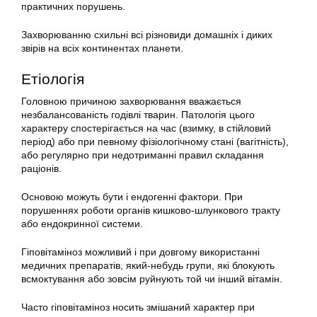
практичних порушень.
Захворюванню схильні всі різновиди домашніх і диких
звірів на всіх континентах планети.
Етіологія
Головною причиною захворювання вважається
незбалансованість годівлі тварин. Патологія цього
характеру спостерігається на час (взимку, в стійловий
період) або при певному фізіологічному стані (вагітність),
або регулярно при недотриманні правил складання
раціонів.
Основою можуть бути і ендогенні фактори. При
порушеннях роботи органів кишково-шлункового тракту
або ендокринної системи.
Гіповітаміноз можливий і при довгому використанні
медичних препаратів, який-небудь групи, які блокують
всмоктування або зовсім руйнують той чи інший вітамін.
Часто гіповітаміноз носить змішаний характер при