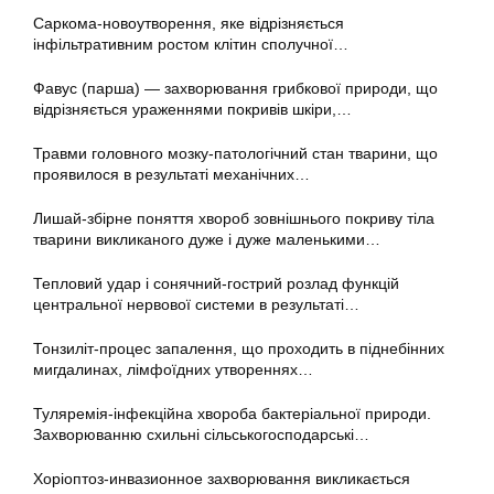
Саркома-новоутворення, яке відрізняється
інфільтративним ростом клітин сполучної…
Фавус (парша) — захворювання грибкової природи, що
відрізняється ураженнями покривів шкіри,…
Травми головного мозку-патологічний стан тварини, що
проявилося в результаті механічних…
Лишай-збірне поняття хвороб зовнішнього покриву тіла
тварини викликаного дуже і дуже маленькими…
Тепловий удар і сонячний-гострий розлад функцій
центральної нервової системи в результаті…
Тонзиліт-процес запалення, що проходить в піднебінних
мигдалинах, лімфоїдних утвореннях…
Туляремія-інфекційна хвороба бактеріальної природи.
Захворюванню схильні сільськогосподарські…
Хоріоптоз-инвазионное захворювання викликається