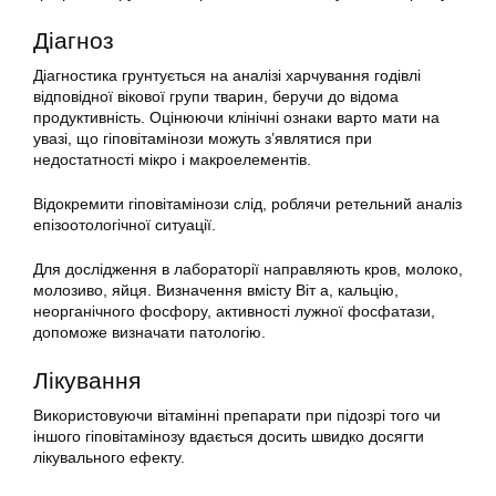
Діагноз
Діагностика грунтується на аналізі харчування годівлі
відповідної вікової групи тварин, беручи до відома
продуктивність. Оцінюючи клінічні ознаки варто мати на
увазі, що гіповітамінози можуть з’являтися при
недостатності мікро і макроелементів.
Відокремити гіповітамінози слід, роблячи ретельний аналіз
епізоотологічної ситуації.
Для дослідження в лабораторії направляють кров, молоко,
молозиво, яйця. Визначення вмісту Віт а, кальцію,
неорганічного фосфору, активності лужної фосфатази,
допоможе визначати патологію.
Лікування
Використовуючи вітамінні препарати при підозрі того чи
іншого гіповітамінозу вдається досить швидко досягти
лікувального ефекту.