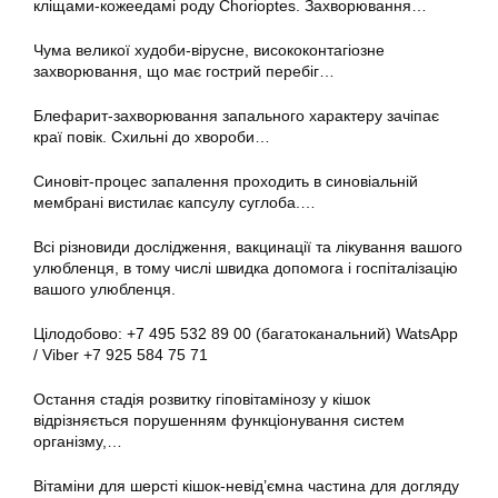
кліщами-кожеедамі роду Chorioptes. Захворювання…
Чума великої худоби-вірусне, висококонтагіозне
захворювання, що має гострий перебіг…
Блефарит-захворювання запального характеру зачіпає
краї повік. Схильні до хвороби…
Синовіт-процес запалення проходить в синовіальній
мембрані вистилає капсулу суглоба.…
Всі різновиди дослідження, вакцинації та лікування вашого
улюбленця, в тому числі швидка допомога і госпіталізацію
вашого улюбленця.
Цілодобово: +7 495 532 89 00 (багатоканальний) WatsApp
/ Viber +7 925 584 75 71
Остання стадія розвитку гіповітамінозу у кішок
відрізняється порушенням функціонування систем
організму,…
Вітаміни для шерсті кішок-невід’ємна частина для догляду