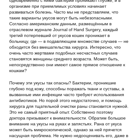
одновременно с ними бактерии проникают глубже, и в
организме при приемлимых условиях начинает
развиваться болезнь. Часто мы не представляем, что
такие варианты укусов могут быть небезопасными.
Согласно американским данным, размещённым в
отраслевом журнале Journal of Hand Surgery, каждый
третий потерпевший от укусов кошек проникает в
больницу, где — в подавляющем множестве случаев — не
обходится без вмешательства хирурга. Интересно, что
очень часто жертвами подобных несчастных случаев
становятся женщины среднего возраста. Может быть,
непосредственно они имеют самое прямое отношение к
кошкам?
Почему эти укусы так опасны? Бактерии, проникшие
глубоко под кожу, способны поражать ткани и суставы, а
вызванные ими инфекции часто требуют использования
антибиотиков. Но порой этого недостаточно, и помощь
хирурга для тщательной очистки раны становится нужной.
Это не самый приятный опыт. Собственно поэтому
доктора призывают к внимательности. Обратим большое
внимание на укусы на руках и запястьях. Рана от укуса
может быть микроскопической, однако за ней прячется
насущная проблема. Не нужно недооценивать его, даже в