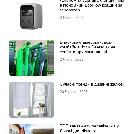
Автономна зарядна станція: чим
автономний EcoFlow кращий за
генератор
3 Липня, 2026
Власникам американських
комбайнів John Deere: як не
схибити при замовленні
решета?
2 Липня, 2026
Сучасні тренди в дизайні жалюзі
23 Червня, 2026
ТОП вантажних перевізників у
Львові для бізнесу