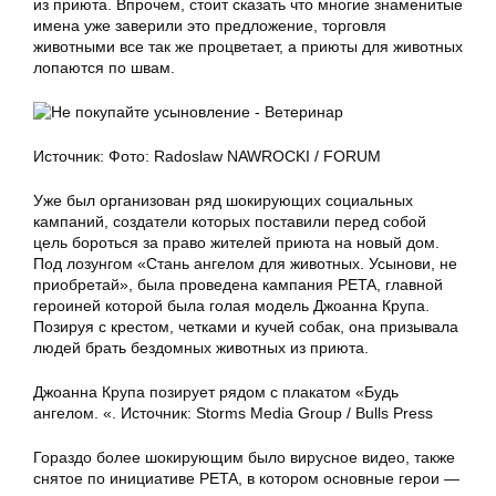
из приюта. Впрочем, стоит сказать что многие знаменитые
имена уже заверили это предложение, торговля
животными все так же процветает, а приюты для животных
лопаются по швам.
Источник: Фото: Radoslaw NAWROCKI / FORUM
Уже был организован ряд шокирующих социальных
кампаний, создатели которых поставили перед собой
цель бороться за право жителей приюта на новый дом.
Под лозунгом «Стань ангелом для животных. Усынови, не
приобретай», была проведена кампания PETA, главной
героиней которой была голая модель Джоанна Крупа.
Позируя с крестом, четками и кучей собак, она призывала
людей брать бездомных животных из приюта.
Джоанна Крупа позирует рядом с плакатом «Будь
ангелом. «. Источник: Storms Media Group / Bulls Press
Гораздо более шокирующим было вирусное видео, также
снятое по инициативе PETA, в котором основные герои —