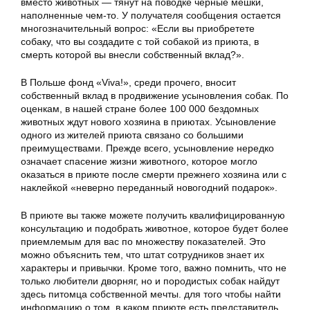
вместо животных — тянут на поводке черные мешки,
наполненные чем-то. У получателя сообщения остается
многозначительный вопрос: «Если вы приобретете
собаку, что вы создадите с той собакой из приюта, в
смерть которой вы внесли собственный вклад?».
В Польше фонд «Viva!», среди прочего, вносит
собственный вклад в продвижение усыновления собак. По
оценкам, в нашей стране более 100 000 бездомных
животных ждут нового хозяина в приютах. Усыновление
одного из жителей приюта связано со большими
преимуществами. Прежде всего, усыновление нередко
означает спасение жизни животного, которое могло
оказаться в приюте после смерти прежнего хозяина или с
наклейкой «неверно переданный новогодний подарок».
В приюте вы также можете получить квалифицированную
консультацию и подобрать животное, которое будет более
приемлемым для вас по множеству показателей. Это
можно объяснить тем, что штат сотрудников знает их
характеры и привычки. Кроме того, важно помнить, что не
только любители дворняг, но и породистых собак найдут
здесь питомца собственной мечты. для того чтобы найти
информацию о том, в каком приюте есть представитель