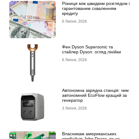
Різниця між швидким розглядом і
гарантованим схваленням
кредиту
6 Липня, 2026
Фен Dyson Supersonic та
стайлер Dyson: огляд лінійки
6 Липня, 2026
Автономна зарядна станція: чим
автономний EcoFlow кращий за
генератор
3 Липня, 2026
Власникам американських
комбайнів John Deere: як не