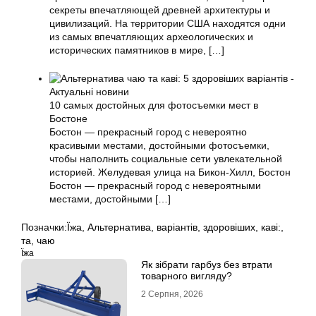
секреты впечатляющей древней архитектуры и
цивилизаций. На территории США находятся одни
из самых впечатляющих археологических и
исторических памятников в мире,
[…]
10 самых достойных для фотосъемки мест в
Бостоне
Бостон — прекрасный город с невероятно
красивыми местами, достойными фотосъемки,
чтобы наполнить социальные сети увлекательной
историей. Желудевая улица на Бикон-Хилл, Бостон
Бостон — прекрасный город с невероятными
местами, достойными
[…]
Позначки:
Їжа
,
Альтернатива
,
варіантів
,
здоровіших
,
каві:
,
та
,
чаю
Їжа
Як зібрати гарбуз без втрати
товарного вигляду?
2 Серпня, 2026