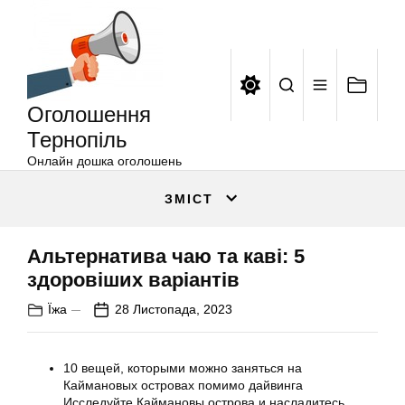
Оголошення
Перейти
Тернопіль
до
вмісту
Оголошення
Тернопіль
Онлайн дошка оголошень
ЗМІСТ
Альтернатива чаю та каві: 5
здоровіших варіантів
Їжа
28 Листопада, 2023
10 вещей, которыми можно заняться на
Каймановых островах помимо дайвинга
Исследуйте Каймановы острова и насладитесь