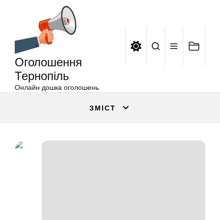
Оголошення
Перейти
Тернопіль
до
вмісту
Оголошення
Тернопіль
Онлайн дошка оголошень
ЗМІСТ