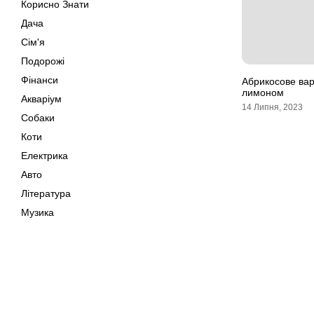
Корисно Знати
Дача
Сім'я
Подорожі
Фінанси
Абрикосове варе
лимоном
Акваріум
14 Липня, 2023
Собаки
Коти
Електрика
Авто
Література
Музика
Дозвілля
Кіно
Своїми Руками
Мапа сайту
Тварини
Поради
Авторське право © 202