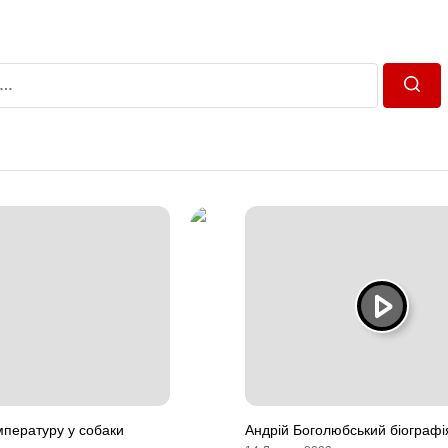
Пошу
мпературу у собаки
Андрій Боголюбський біографі