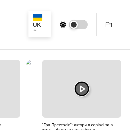
UK
к
я
“Гра Престолів”: актори в серіалі та в
житті – фото та цікаві факти