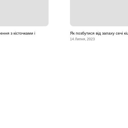
ння з кісточками і
Як позбутися від запаху сечі к
14 Липня, 2023
6
Оголошення Тернопіль.
Всі права захищені.