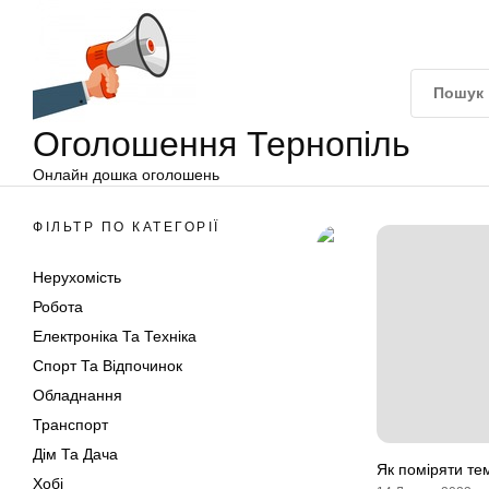
Оголошення
Перейти
Тернопіль
до
вмісту
Оголошення Тернопіль
Онлайн дошка оголошень
ФІЛЬТР ПО КАТЕГОРІЇ
Нерухомість
Робота
Електроніка Та Техніка
Спорт Та Відпочинок
Обладнання
Транспорт
Дім Та Дача
Як поміряти те
Хобі