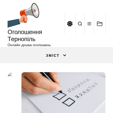
Оголошення
Перейти
Тернопіль
до
вмісту
Оголошення
Тернопіль
Онлайн дошка оголошень
ЗМІСТ