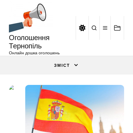
Оголошення
Перейти
Тернопіль
до
вмісту
Оголошення
Тернопіль
Онлайн дошка оголошень
ЗМІСТ