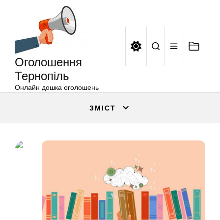
Оголошення
Перейти
Тернопіль
до
вмісту
Оголошення
Тернопіль
Онлайн дошка оголошень
ЗМІСТ