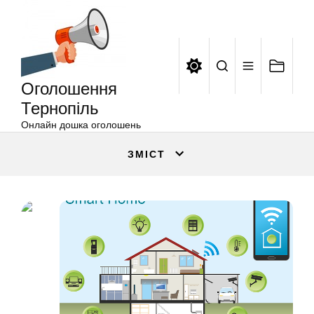
Оголошення
Перейти
Тернопіль
до
вмісту
Оголошення
Тернопіль
Онлайн дошка оголошень
ЗМІСТ