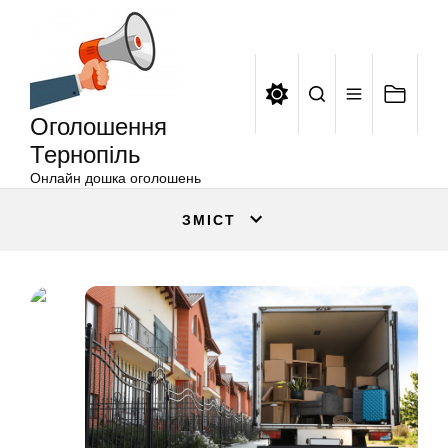
Оголошення
Перейти
Тернопіль
до
вмісту
Оголошення
Тернопіль
Онлайн дошка оголошень
ЗМІСТ