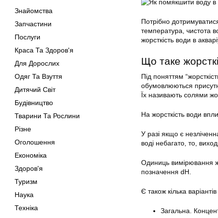
Знайомства
Потрібно дотримуватися
Запчастини
температура, чистота в
Послуги
жорсткість води в
акварі
Краса Та Здоров'я
Що таке жорстк
Для Дорослих
Одяг Та Взуття
Під поняттям “жорсткіст
обумовлюються присутні
Дитячий Світ
Їх називають солями жо
Будівництво
На жорсткість води впли
Тварини Та Рослини
Різне
У разі якщо є незліченн
Оголошення
воді небагато, то, вихо
Економіка
Одиниць вимірювання жо
Здоров'я
позначення dH.
Туризм
Є також кілька варіантів
Наука
Техніка
Загальна. Концен