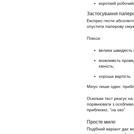
короткий робочий т
Застосування паперо
Експрес-тести абсолютн
опустити паперову смужк
Плюси:
велика швидкість 
можливість прове
ємність;
хороша вартість.
Мінус лише один: прибли
Оскільки тест реагує на
порівнювати з особливо
приблизно, “на око”.
Просте мило
Подібний варіант дає м