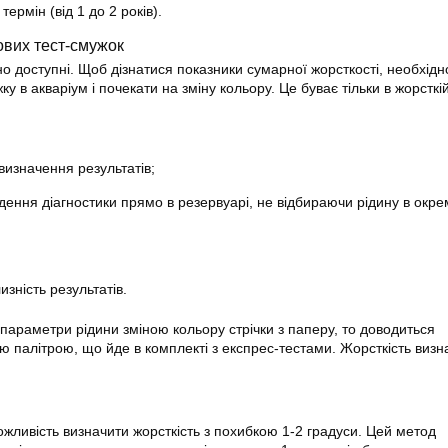
ермін (від 1 до 2 років).
вих тест-смужок
о доступні. Щоб дізнатися показники сумарної жорсткості, необхідно
у в акваріум і почекати на зміну кольору. Це буває тільки в жорсткій
визначення результатів;
дення діагностики прямо в резервуарі, не відбираючи рідину в окре
зність результатів.
 параметри рідини зміною кольору стрічки з паперу, то доводиться
ю палітрою, що йде в комплекті з експрес-тестами. Жорсткість визн
ожливість визначити жорсткість з похибкою 1-2 градуси. Цей метод