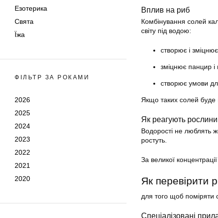
Езотерика
Вплив на риб
Свята
Комбінування солей кал
світу під водою:
Їжа
створює і зміцнює
зміцнює панцир і 
ФІЛЬТР ЗА РОКАМИ
створює умови д
2026
Якщо таких солей буде м
2025
Як реагують рослини
2024
Водорості не люблять 
2023
ростуть.
2022
За великої концентрації
2021
2020
Як перевірити р
для того щоб поміряти с
Спеціалізовані прил