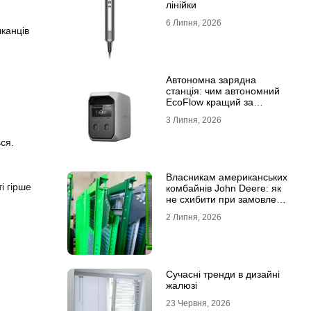
лінійки
6 Липня, 2026
шканців
Автономна зарядна
станція: чим автономний
EcoFlow кращий за
генератор
3 Липня, 2026
ся.
Власникам американських
і гірше
комбайнів John Deere: як
не схибити при замовленні
решета?
2 Липня, 2026
Сучасні тренди в дизайні
жалюзі
23 Червня, 2026