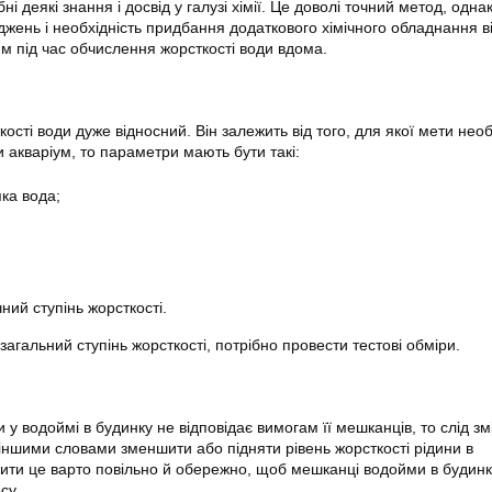
і деякі знання і досвід у галузі хімії. Це доволі точний метод, одна
джень і необхідність придбання додаткового хімічного обладнання ві
 під час обчислення жорсткості води вдома.
ості води дуже відносний. Він залежить від того, для якої мети нео
 акваріум, то параметри мають бути такі:
ка вода;
;
ий ступінь жорсткості.
загальний ступінь жорсткості, потрібно провести тестові обміри.
 у водоймі в будинку не відповідає вимогам її мешканців, то слід змі
 іншими словами зменшити або підняти рівень жорсткості рідини в
бити це варто повільно й обережно, щоб мешканці водойми в будинк
су.