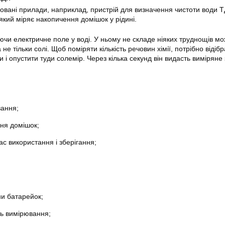
зовані прилади, наприклад, пристрій для визначення чистоти води 
 який міряє накопичення домішок у рідині.
ючи електричне поле у воді. У ньому не складе ніяких труднощів м
 не тільки солі. Щоб поміряти кількість речовин хімії, потрібно відібр
и і опустити туди солемір. Через кілька секунд він видасть виміряне
вання;
ня домішок;
час використання і зберігання;
ни батарейок;
ть вимірювання;