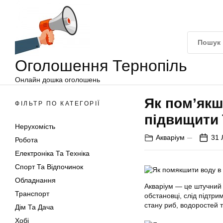
Оголошення
Перейти
Тернопіль
до
вмісту
Оголошення Тернопіль
Онлайн дошка оголошень
Як пом’якш
ФІЛЬТР ПО КАТЕГОРІЇ
підвищити 
Нерухомість
Акваріум
31 
Робота
Електроніка Та Техніка
Спорт Та Відпочинок
Обладнання
Акваріум — це штучний
Транспорт
обстановці, слід підтри
стану риб, водоростей т
Дім Та Дача
Хобі