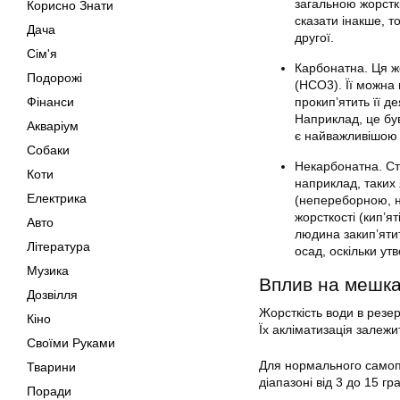
загальною жорсткі
Корисно Знати
сказати інакше, т
Дача
другої.
Сім'я
Карбонатна. Ця жо
Подорожі
(HCO3). Її можна
Фінанси
прокип’ятить її д
Наприклад, це був
Акваріум
є найважливішою д
Собаки
Некарбонатна. Сті
Коти
наприклад, таких
Електрика
(непереборною, н
жорсткості (кип’я
Авто
людина закип’яти
Література
осад, оскільки ут
Музика
Вплив на мешка
Дозвілля
Жорсткість води в резер
Кіно
Їх акліматизація залежит
Своїми Руками
Для нормального самопо
Тварини
діапазоні від 3 до 15 гра
Поради