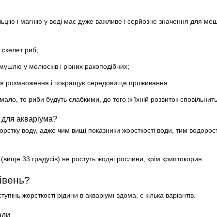
ьцію і магнію у воді має дуже важливе і серйозне значення для ме
 скелет риб;
мушлю у молюсків і різних ракоподібних;
ля розмноження і покращує середовище проживання.
ало, то риби будуть слабкими, до того ж їхній розвиток сповільнить
 для акваріума?
жорстку
воду
, адже чим вищі показники жорсткості води, тим водорост
 (вище 33 градусів) не ростуть жодні рослини, крім криптокорин.
івень?
тупінь жорсткості рідини в
акваріумі
вдома, є кілька варіантів.
ади