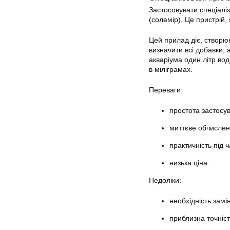
Застосовувати спеціалі
(солемір). Це пристрій,
Цей прилад діє, створю
визначити всі добавки, а
акваріума один літр вод
в міліграмах.
Переваги:
простота застосу
миттєве обчислен
практичність під 
низька ціна.
Недоліки:
необхідність замі
приблизна точніс