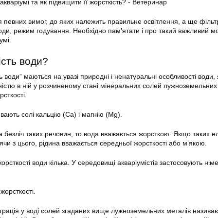
 певних вимог, до яких належить правильне освітлення, а ще фільт
оди, режим годування. Необхідно пам’ятати і про такий важливий мо
умі
.
ість води?
ь води” маються на увазі природні і ненатуральні особливості води, 
стю в ній у розчиненому стані мінеральних солей лужноземельних 
рсткості.
вають солі кальцію (Ca) і магнію (Mg).
а безліч таких речовин, то вода вважається жорсткою. Якщо таких е
дячи з цього, рідина вважається середньої жорсткості або м’якою.
рсткості води кілька. У середовищі акваріумістів застосовують нім
 жорсткості.
трація у воді солей згаданих вище лужноземельних металів називає