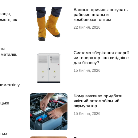
Важные причины покупать
рація,
рабочие штаны и
мент, як
комбинезон оптом
22 Липня, 2026
які
Система зберігання енергії
металів.
чи генератор: що вигідніше
для бізнесу?
15 Липня, 2026
лементів у
Чому важливо придбати
якісний автомобільний
ецьке
акумулятор
15 Липня, 2026
ться