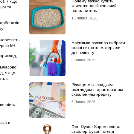
Почему важно купить
ою). Якщо
качественный кошачий
шої та
наполнитель
15 Липня, 2026
карбонатів
ду
і
жорсткість
Наскільки важливо вибрати
урою kH.
якісні витратні матеріали
для клінінгу
априклад,
8 Липня, 2026
имчасової
ад, якщо
уть в
Різниця між швидким
розглядом і гарантованим
схваленням кредиту
6 Липня, 2026
инність.
ься в
Фен Dyson Supersonic та
стайлер Dyson: огляд