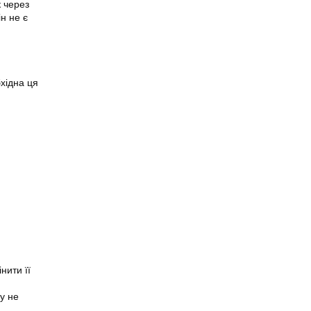
к через
н не є
бхідна ця
нити її
у не