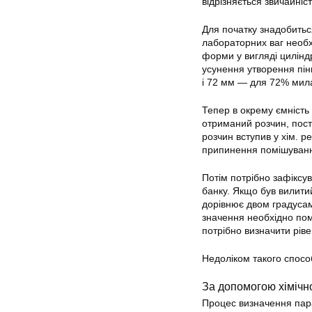
відрізняється звичайніс
Для початку знадобитьс
лабораторних ваг необхі
форми у вигляді цилінд
усунення утворення пін
і 72 мм — для 72% мила
Тепер в окрему ємність
отриманий розчин, пост
розчин вступив у хім. р
припинення помішуван
Потім потрібно зафіксу
банку. Якщо був вилитий
дорівнює двом градусам,
значення необхідно пом
потрібно визначити ріве
Недоліком такого спосо
За допомогою хімічн
Процес визначення пара