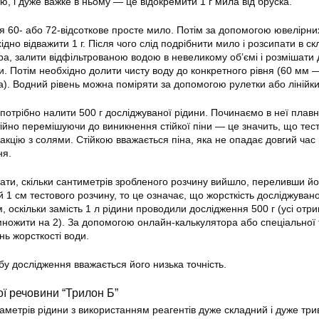
тю, і дуже важке в ньому — це відокремити 1 г мила від бруска.
я 60- або 72-відсоткове просте мило. Потім за допомогою ювелірни
дно відважити 1 г. Після чого слід подрібнити мило і розсипати в ск
ра, залити відфільтрованою водою в невеликому об’ємі і розмішати
и. Потім необхідно долити чисту
воду
до конкретного рівня (60 мм 
). Водний рівень можна поміряти за допомогою рулетки або лінійки
 потрібно налити 500 г досліджуваної рідини. Починаємо в неї плав
ійно перемішуючи до виникнення стійкої піни — це значить, що тес
еакцію з солями. Стійкою вважається піна, яка не опадає довгий час 
ня.
вати, скільки сантиметрів зробленого розчину вийшло, переливши йо
 1 см тестового розчину, то це означає, що жорсткість досліджувано
 оскільки замість 1 л рідини проводили дослідження 500 г (усі отри
ножити на 2). За допомогою онлайн-калькулятора або спеціальної 
нь жорсткості води.
бу дослідження вважається його низька точність.
ої речовини “Трилон Б”
метрів рідини з використанням реагентів дуже складний і дуже три