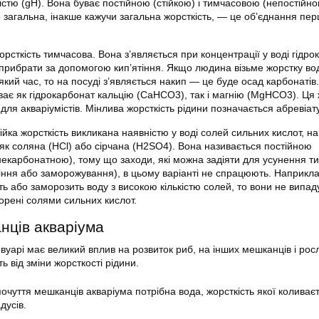
стю (gH). Вона буває постійною (стійкою) і тимчасовою (непостійн
о загальна, інакше кажучи загальна жорсткість, — це об’єднання пер
рсткість тимчасова. Вона з’являється при концентрації у воді гідро
 прибрати за допомогою кип’ятіння. Якщо людина візьме жорстку
во
еякий час, то на посуді з’являється накип — це буде осад карбонатів.
ає як гідрокарбонат кальцію (CaHCO3), так і магнію (MgHCO3). Ця 
ля акваріумістів. Мінлива жорсткість рідини позначається абревіат
йка жорсткість викликана наявністю у воді солей сильних кислот, н
 як соляна (HCl) або сірчана (H2SO4). Вона називається постійною
екарбонатною), тому що заходи, які можна задіяти для усунення т
тіння або заморожування), в цьому варіанті не спрацюють. Наприкл
ть або заморозить
воду
з високою кількістю солей, то вони не випад
ворені солями сильних кислот.
нців акваріума
вуарі має великий вплив на розвиток риб, на інших мешканців і росл
ь від зміни жорсткості рідини.
чуття мешканців акваріума потрібна вода, жорсткість якої коливаєт
дусів.