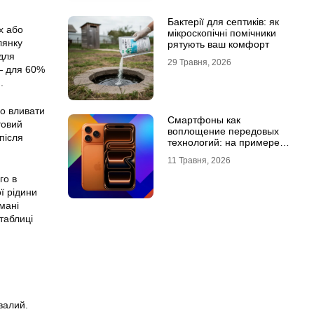
Бактерії для септиків: як
х або
мікроскопічні помічники
лянку
рятують ваш комфорт
 для
29 Травня, 2026
— для 60%
.
но вливати
Смартфоны как
товий
воплощение передовых
після
технологий: на примере
Айфон 18 Про Макс
11 Травня, 2026
го в
ї рідини
мані
таблиці
валий.