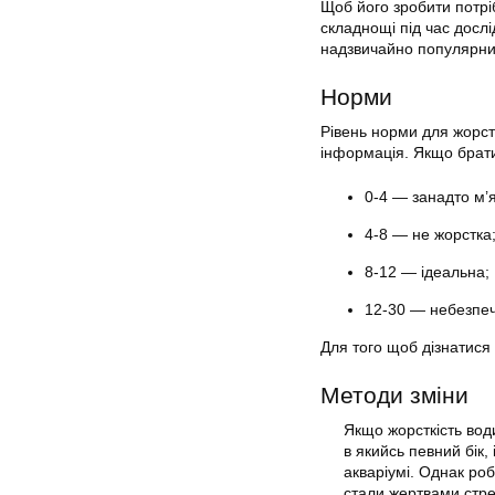
Щоб його зробити потрібн
складнощі під час дослі
надзвичайно популярним
Норми
Рівень норми для жорстк
інформація. Якщо брати
0-4 — занадто м’я
4-8 — не жорстка
8-12 — ідеальна;
12-30 — небезпечн
Для того щоб дізнатися 
Методи зміни
Якщо жорсткість води
в якийсь певний бік,
акваріумі
. Однак ро
стали жертвами стре