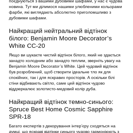
поєднуються з вашими дубовими шафами, у нас є чудова
новина. Тут ми ділимося нашими улюбленими кольорами
фарби, які виглядають абсолютно приголомшливо з
дубовими шафами.
Найкращий нейтральний відтінок
білого: Benjamin Moore Decorator’s
White CC-20
Якщо ви шукаєте чистий відтінок білого, який не здається
занадто холодним або занадто теплим, зверніть увагу на
Benjamin Moore Decorator’s White. Цей чудовий відтінок
був розроблений, щоб створити ідеальне тло як для
спокійних, так і для яскравих просторів. А оскільки білі
стіни відбивають світло, саме цей відтінок чудово
віддзеркалює золотисто-медовий колір дуба.
Найкращий відтінок темно-синього:
Spruce Best Home Cosmic Sapphire
SPR-18
Багато експертів з декорування інтер’єру сходяться на
думці, що яскраві відтінки синього чудово гармоніюють з