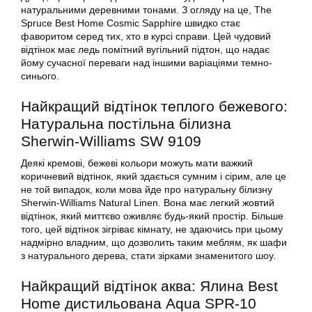
натуральними деревними тонами. З огляду на це, The
Spruce Best Home Cosmic Sapphire швидко стає
фаворитом серед тих, хто в курсі справи. Цей чудовий
відтінок має ледь помітний вугільний підтон, що надає
йому сучасної переваги над іншими варіаціями темно-
синього.
Найкращий відтінок теплого бежевого:
Натуральна постільна білизна
Sherwin-Williams SW 9109
Деякі кремові, бежеві кольори можуть мати важкий
коричневий відтінок, який здається сумним і сірим, але це
не той випадок, коли мова йде про натуральну білизну
Sherwin-Williams Natural Linen. Вона має легкий жовтий
відтінок, який миттєво оживляє будь-який простір. Більше
того, цей відтінок зігріває кімнату, не здаючись при цьому
надмірно владним, що дозволить таким меблям, як шафи
з натурального дерева, стати зірками знаменитого шоу.
Найкращий відтінок аква: Ялина Best
Home дистильована Aqua SPR-10