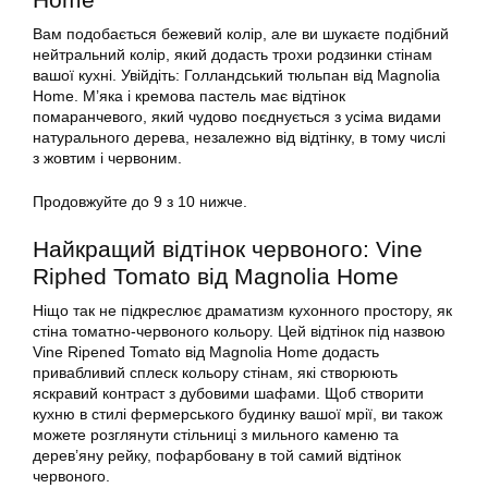
Вам подобається бежевий колір, але ви шукаєте подібний
нейтральний колір, який додасть трохи родзинки стінам
вашої кухні. Увійдіть: Голландський тюльпан від Magnolia
Home. М’яка і кремова пастель має відтінок
помаранчевого, який чудово поєднується з усіма видами
натурального дерева, незалежно від відтінку, в тому числі
з жовтим і червоним.
Продовжуйте до 9 з 10 нижче.
Найкращий відтінок червоного: Vine
Riphed Tomato від Magnolia Home
Ніщо так не підкреслює драматизм кухонного простору, як
стіна томатно-червоного кольору. Цей відтінок під назвою
Vine Ripened Tomato від Magnolia Home додасть
привабливий сплеск кольору стінам, які створюють
яскравий контраст з дубовими шафами. Щоб створити
кухню в стилі фермерського будинку вашої мрії, ви також
можете розглянути стільниці з мильного каменю та
дерев’яну рейку, пофарбовану в той самий відтінок
червоного.