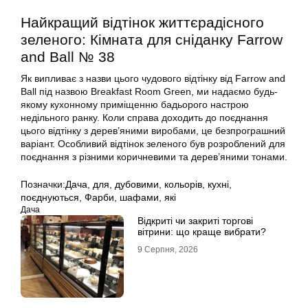
Найкращий відтінок життєрадісного
зеленого: Кімната для сніданку Farrow
and Ball № 38
Як випливає з назви цього чудового відтінку від Farrow and
Ball під назвою Breakfast Room Green, ми надаємо будь-
якому кухонному приміщенню бадьорого настрою
недільного ранку. Коли справа доходить до поєднання
цього відтінку з дерев’яними виробами, це безпрограшний
варіант. Особливий відтінок зеленого був розроблений для
поєднання з різними коричневими та дерев’яними тонами.
Позначки:
Дача
,
для
,
дубовими
,
кольорів
,
кухні
,
поєднуються
,
Фарби
,
шафами
,
які
Дача
Відкриті чи закриті торгові
вітрини: що краще вибрати?
9 Серпня, 2026