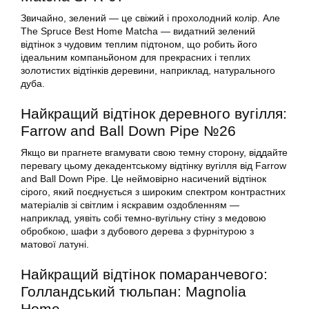
Звичайно, зелений — це свіжий і прохолодний колір. Але
The Spruce Best Home Matcha — видатний зелений
відтінок з чудовим теплим підтоном, що робить його
ідеальним компаньйоном для прекрасних і теплих
золотистих відтінків деревини, наприклад, натурального
дуба.
Найкращий відтінок деревного вугілля:
Farrow and Ball Down Pipe №26
Якщо ви прагнете вгамувати свою темну сторону, віддайте
перевагу цьому декадентському відтінку вугілля від Farrow
and Ball Down Pipe. Це неймовірно насичений відтінок
сірого, який поєднується з широким спектром контрастних
матеріалів зі світлим і яскравим оздобленням —
наприклад, уявіть собі темно-вугільну стіну з медовою
обробкою, шафи з дубового дерева з фурнітурою з
матової латуні.
Найкращий відтінок помаранчевого:
Голландський тюльпан: Magnolia
Home