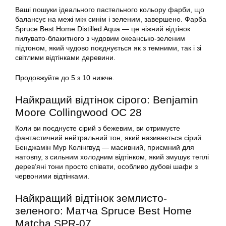
Ваші пошуки ідеального пастельного кольору фарби, що
балансує на межі між синім і зеленим, завершено. Фарба
Spruce Best Home Distilled Aqua — це ніжний відтінок
пилувато-блакитного з чудовим океансько-зеленим
підтоном, який чудово поєднується як з темними, так і зі
світлими відтінками деревини.
Продовжуйте до 5 з 10 нижче.
Найкращий відтінок сірого: Benjamin
Moore Collingwood OC 28
Коли ви поєднуєте сірий з бежевим, ви отримуєте
фантастичний нейтральний тон, який називається сірий.
Бенджамін Мур Колінгвуд — масивний, приємний для
натовпу, з сильним холодним відтінком, який змушує теплі
дерев’яні тони просто співати, особливо дубові шафи з
червоними відтінками.
Найкращий відтінок землисто-
зеленого: Матча Spruce Best Home
Matcha SPR-07