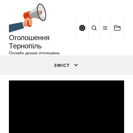
Оголошення
Перейти
Тернопіль
до
вмісту
Оголошення
Тернопіль
Онлайн дошка оголошень
ЗМІСТ