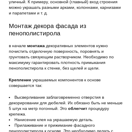
уличный. К примеру, основной (главный) вход строения
можно украшать разными арками, колоннами, карнизами
и парапетами и т. д.
Монтаж декора фасада из
пенополистирола
в начале
монтажа
декоративных элементов нужно
почистить отделочную поверхность, поровнять и
грунтовать связующим растворчиком. Необходимо по
максимуму гарантировать плотность примыкания
пенополистирола к стенке, без щелей и щели.
Крепление
украшаемых компонентов к основе
совершается так:
Высверливание заблаговременно отверстия в
декорировании для дюбелей. Их обязано быть не меньше
5 штук на метр погонный. Это
облегчит
процедуру
крепежа.
Нанисение клея на украшаемую деталь.
Прилаживание и прижимание фасадного
пенополистирола к основе. Это необходимо делать с