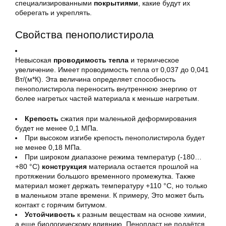
специализированными
покрытиями
, какие будут их
оберегать и укреплять.
Свойства пенополистирола
Невысокая
проводимость тепла
и термическое
увеличение. Имеет проводимость тепла от 0,037 до 0,041
Вт/(м*К). Эта величина определяет способность
пенополистирола переносить внутреннюю энергию от
более нагретых частей материала к меньше нагретым.
Крепость
сжатия при маленькой деформирования
будет не менее 0,1 МПa.
При высоком изгибе крепость пенополистирола будет
не менее 0,18 МПa.
При широком диапазоне режима температур (-180…
+80 °С)
конструкция
материала остается прошлой на
протяжении большого временного промежутка. Также
материал может держать температуру +110 °С, но только
в маленьком этапе времени. К примеру, Это может быть
контакт с горячим битумом.
Устойчивость
к разным веществам на основе химии,
а еще биологическому влиянию. Пенопласт не подаётся