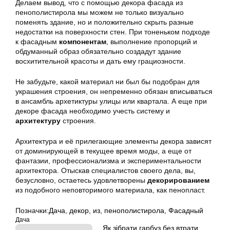
Делаем вывод, что с помощью декора фасада из
пенополистирола мы можем не только визуально
поменять здание, но и положительно скрыть разные
недостатки на поверхности стен. При тоненьком подходе
к фасадным
компонентам
, выполнение пропорций и
обдуманный образ обязательно создадут здание
восхитительной красоты и дать ему грациозности.
Не забудьте, какой материал ни был бы подобран для
украшения строения, он непременно обязан вписываться
в ансамбль архетиктуры улицы или квартала. А еще при
декоре фасада необходимо учесть систему и
архитектуру
строения.
Архитектура и её прилегающие элементы декора зависят
от доминирующей в текущее время моды, а еще от
фантазии, профессионализма и экспериментальности
архитектора. Отыскав специалистов своего дела, вы,
безусловно, остаетесь удовлетворены
декорированием
из подобного неповторимого материала, как пенопласт.
Позначки:
Дача
,
декор
,
из
,
пенополистирола
,
Фасадный
Дача
Як зібрати гарбуз без втрати