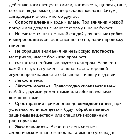
действию таких веществ химии, как известь, щелочь, гипс,
солевая вода, мыло, раствор слабой кислоты, битум,
ангидриды и очень многое другое.
Сопротивление
к воде и влаге. При влиянии мокрой
погоды или дождя не меняет форму и не набухает.
Не считается питательной средой для разных грибков
и микроорганизмов, естественно, не подлежит процессу
гниения.
Не обращая внимания на невысокую
плотность
материала, имеет большую прочность.
считается необычным звукоизолятором. Если есть
какой-то шум на улочке, то пенопласт с хорошей
звуконепроницаемостью обеспечит тишину в здании.
Лёгкость веса.
Лёгкость монтажа. Превосходно склеивается меж
собой и другими ремонтными или облицовочными
компонентами.
Срок гарантии применения до
семидесяти лет
, при
условиях, если все детали будут обрабатываться
защитным веществом или специализированным
растворчиком.
Экологичность
. В составе есть чистые в
экологическом плане вещества, а именно углевод и