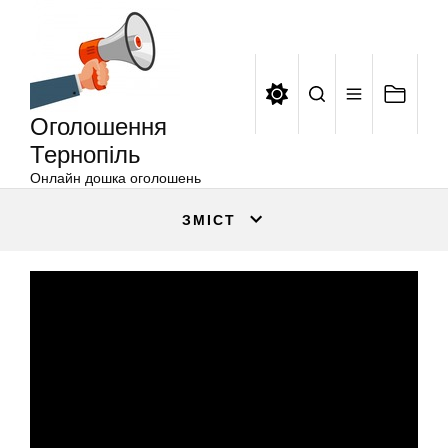
Оголошення
Перейти
Тернопіль
до
вмісту
Оголошення
Тернопіль
Онлайн дошка оголошень
ЗМІСТ