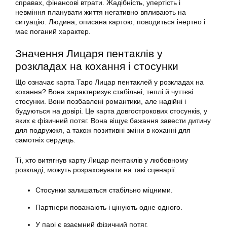
справах, фінансові втрати. Жадібність, упертість і
невміння планувати життя негативно впливають на
ситуацію. Людина, описана картою, поводиться інертно і
має поганий характер.
Значення Лицаря пентаклів у
розкладах на кохання і стосунки
Що означає карта Таро Лицар пентаклей у розкладах на
кохання? Вона характеризує стабільні, теплі й чуттєві
стосунки. Вони позбавлені романтики, але надійні і
будуються на довірі. Це карта довгострокових стосунків, у
яких є фізичний потяг. Вона віщує бажання завести дитину
для подружжя, а також позитивні зміни в коханні для
самотніх сердець.
Ті, хто витягнув карту Лицар пентаклів у любовному
розкладі, можуть розраховувати на такі сценарії:
Стосунки залишаться стабільно міцними.
Партнери поважають і цінують одне одного.
У парі є взаємний фізичний потяг.