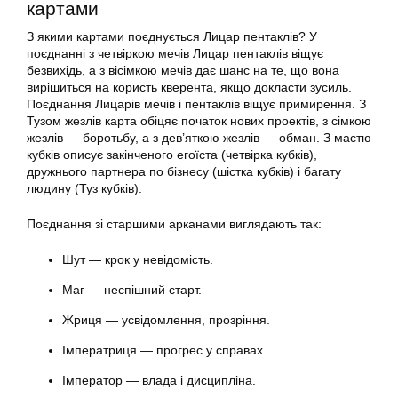
картами
З якими картами поєднується Лицар пентаклів? У
поєднанні з четвіркою мечів Лицар пентаклів віщує
безвихідь, а з вісімкою мечів дає шанс на те, що вона
вирішиться на користь кверента, якщо докласти зусиль.
Поєднання Лицарів мечів і пентаклів віщує примирення. З
Тузом жезлів карта обіцяє початок нових проектів, з сімкою
жезлів — боротьбу, а з дев’яткою жезлів — обман. З мастю
кубків описує закінченого егоїста (четвірка кубків),
дружнього партнера по бізнесу (шістка кубків) і багату
людину (Туз кубків).
Поєднання зі старшими арканами виглядають так:
Шут — крок у невідомість.
Маг — неспішний старт.
Жриця — усвідомлення, прозріння.
Імператриця — прогрес у справах.
Імператор — влада і дисципліна.