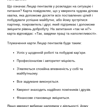
Що означає Лицар пентаклів у розкладах на ситуацію і
питання? Карта повідомляє, що у кверента чудова ділова
хватка, яка допоможе досягти всіх поставлених цілей і
побудувати успішне майбутнє, або йому зустрітися
партнер, покровитель і друг, який підтримає і допоможе
зміцнити рівень добробуту. На запитання «так чи ні?»
карта відповідає: «Так, завдяки праці та наполегливості».
Тлумачення карти Лицар пентаклів буде таким:
Успіх у щоденній роботі та побудові кар’єри.
Професіоналізм і авторитет міцніють.
З’являється спокійна впевненість у собі та
майбутньому.
Все задумане виконується.
Кверент знаходить надійних помічників і друзів.
Фінансове становище зміцниться.
Якщо кверент вибирає напрямок у діяльності, йому