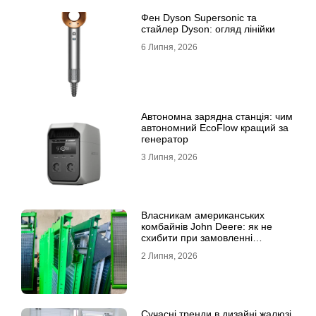
Фен Dyson Supersonic та
стайлер Dyson: огляд лінійки
6 Липня, 2026
Автономна зарядна станція: чим
автономний EcoFlow кращий за
генератор
3 Липня, 2026
Власникам американських
комбайнів John Deere: як не
схибити при замовленні
решета?
2 Липня, 2026
Сучасні тренди в дизайні жалюзі