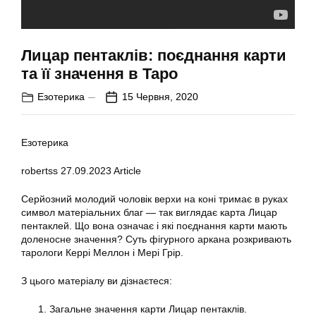
Лицар пентаклів: поєднання карти
та її значення в Таро
Езотерика
15 Червня, 2020
Езотерика
robertss
27.09.2023
Article
Серйозний молодий чоловік верхи на коні тримає в руках
символ матеріальних благ — так виглядає карта Лицар
пентаклей. Що вона означає і які поєднання карти мають
доленосне значення? Суть фігурного аркана розкривають
тарологи Керрі Меллон і Мері Грір.
З цього матеріалу ви дізнаєтеся:
Загальне значення карти Лицар пентаклів.