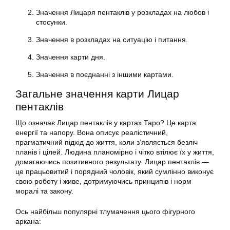
Значення Лицаря пентаклів у розкладах на любов і
стосунки.
Значення в розкладах на ситуацію і питання.
Значення карти дня.
Значення в поєднанні з іншими картами.
Загальне значення карти Лицар
пентаклів
Що означає Лицар пентаклів у картах Таро? Це карта
енергії та напору. Вона описує реалістичний,
прагматичний підхід до життя, коли з’являється безліч
планів і цілей. Людина планомірно і чітко втілює їх у життя,
домагаючись позитивного результату. Лицар пентаклів —
це працьовитий і порядний чоловік, який сумлінно виконує
свою роботу і живе, дотримуючись принципів і норм
моралі та закону.
Ось найбільш популярні тлумачення цього фігурного
аркана: