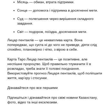
Місяць — обман, втрата підтримки.
Сонце — допомога і підтримка в досягненні мети.
Суд — полегшення через вирішення складного
завдання.
Світ — подорож, поїздка, досягнення мети.
Лицар пентаклів — це некваплива карта. Вона
попереджає, що суєта ні до чого не приведе, діяти слід
спокійно, планомірно і чітко, з вірою в себе.
Карта Таро Лицар пентаклів — це позитивне, але
неспішне пророцтво. Щоб правильно тлумачити її в
розкладах, треба знати її головні поєднання.
Використовуйте прогноз Лицаря пентаклів, щоб поліпшити
життя, кар’єру і стосунки.
Дізнавайтеся про все першими
Підпишіться і дізнавайтеся про свіжі новини Казахстану,
фото, відео та інші ексклюзиви.