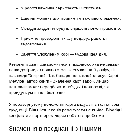
У роботі важлива серйозність і чіткість дій.
Вдалий момент для прийняття важливого рішення.
Складні завдання будуть вирішені легко і грамотно.
Приємне проведення часу подарує радість і
задоволення.
Заняття улюбленим хобі — чудова ідея дня.
Кверент може познайомитися з людиною, яка не завжди
легко довіряє, але якщо хтось заслужив на її довіру, він
назавжди їй вірний. Так Лицаря пентаклей описує Керрі
Меллон, автор книги «Значення карт Таро«. Лицар
пентаклів може передбачати поїздки і подорожі, які
пройдуть успішно і безпечно.
У перевернутому положенні карта віщує лінь і фінансові
труднощі. Більшість планів реалізувати не вийде. Вірогідні
конфлікти з партнером через побутові проблеми.
Значення в поєднанні з іншими