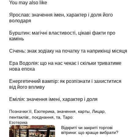
You may also like
Ярослав: значення імен, характер і доля його
володаря
Бурштин: магічні властивості, цікаві факти про
камінь
Січень: знак зодіаку на початку та наприкінці місяця
Ера Водолія: що на нас чекає і скільки триватиме
нова епоха
Енергетичний вампір: як розпізнати і захиститися
від його впливу
Емілія: значення імені, характер і доля
Позначки:
її
,
Езотерика
,
значення
,
карты
,
Лицар
,
пентаклів:
,
поєднання
,
та
,
Таро:
Езотерика
Відкриті чи закриті торгові
вітрини: що краще вибрати?