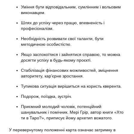
Уміння бути відповідальним, сумлінним і вольовим
виконавцем.
Шлях до успіху через працю, впевненість і
професіоналізм.
Необхідність розвивати свої таланти, бути
методичною особистістю.
Якщо заспокоїтися і зайнятися справою, то можна
досягти успіху в будь-якому проєкті.
Стабілізація фінансових можливостей, зміцнення
авторитету, кар’єрне зростання.
Тупикова ситуація вирішиться на користь кверента.
Подорож, поїздка, зустріч.
Приємний молодий чоловік, потенційний
шанувальник і помічник. Мері Грір, автор книги «Хто
ти в Таро?», приписує йому архетип вожатого.
У перевернутому положенні карта означає затримку в