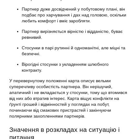
Партнер дуже досвідчений у побутовому плані, він
подбає про харчування і дах над головою, оскільки
любить комфорт і вміє заробляти.
Партнер вирізняється вірністю і відданістю, буває
ревнивий.
Стосунки в парі рутинні й одноманітні, але міцні та
безпечні.
Вірогідні стосунки з укладенням шлюбного
контракту.
У перевернутому положенні карта описує вельми
суперечливу особистість партнера. Він нерішучий,
апатичний і не вкладається у стосунки, тому що втомився
від них або втратив інтерес. Карта віщує конфлікти на
ґрунті грошей і відмінностей у поглядах на побут,
починаючи від смакових пристрастей і закінчуючи
полярними захопленнями партнерів.
Значення в розкладах на ситуацію і
питання