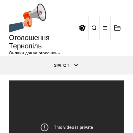
Оголошення
Перейти
Тернопіль
до
вмісту
Оголошення
Тернопіль
Онлайн дошка оголошень
ЗМІСТ