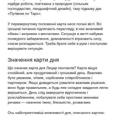
підійде робота, пов’язана з природою (сільське
господарство, ландшафтний дизайн), таку підказку дає
«Путівник по Таро».
У перевернутому положенні карта несе погані вісті. Всі
грошові питання підлягають перегляду, в них можливий
обман і затримки з виплатами. Ситуація в житті набуває
похмурого забарвлення, домовленості втрачають силу,
союзи розпадаються. Треба брати себе в руки і поступово
вирішувати ситуацію.
Значення карти дня
Що означає карта дня Лицар пентаклів? Карта віщує
спокійний, але продуктивний і грошовий день. Важливо
бути уважним, чітким, серйозним співробітником і
партнером. Якщо доведеться ухвалити важливе рішення,
воно буде правильним, а будь-яке складне завдання легко
вирішиться. День слід завершити відпочинком і
розслабленням, побалувати себе простими земними
речами — смачною їжею, близькістю, розвагами.
Ось найсприятливіші можливості дня, описаного картою: