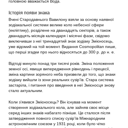
головною вважається Вода.
Історія появи знака
Вчені Стародавнього Вавилону взяли за основу наявної
зодіакальної системи велике коло небесної сфери
(екліптику), розділене на дванадцять секторів, а також
дванадцять місяців календаря і місячні фази, свідомо
виключивши з неї тринадцятий знак зодіаку Змієносець,
уже відомий на той момент. Видання Cosmopolitan пише,
що перші згадки про нього відносяться до 300 р. до н. е.
Відтоді минуло понад три тисячі років. Зміна положення
земної осі, явище випередження рівнодень і прецесії,
зміна картини зоряного неба призвели до того, що знаки
зодіаку вийшли із зони реальних сузір’їв. Стара система
застаріла, і питання про введення в неї Змієносця знову
стало актуальним.
Коли з’явився Змієносець? Він існував на момент
створення зодіакального кола, але зайняв своє місце
серед інших знаків набагато пізніше. Це сталося після
затвердження повного списку сузір’їв Міжнародним
астрономічним союзом у 1931 році, коли було чітко