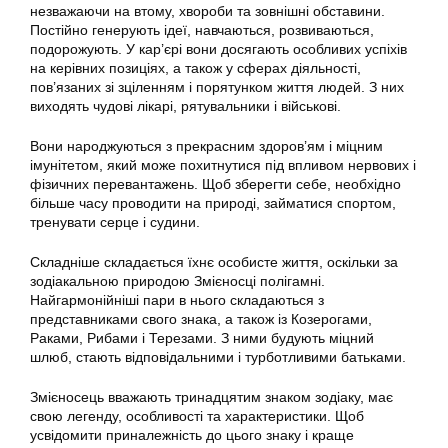
незважаючи на втому, хвороби та зовнішні обставини.
Постійно генерують ідеї, навчаються, розвиваються,
подорожують. У кар’єрі вони досягають особливих успіхів
на керівних позиціях, а також у сферах діяльності,
пов’язаних зі зціленням і порятунком життя людей. З них
виходять чудові лікарі, рятувальники і військові.
Вони народжуються з прекрасним здоров’ям і міцним
імунітетом, який може похитнутися під впливом нервових і
фізичних перевантажень. Щоб зберегти себе, необхідно
більше часу проводити на природі, займатися спортом,
тренувати серце і судини.
Складніше складається їхнє особисте життя, оскільки за
зодіакальною природою Змієносці полігамні.
Найгармонійніші пари в нього складаються з
представниками свого знака, а також із Козерогами,
Раками, Рибами і Терезами. З ними будують міцний
шлюб, стають відповідальними і турботливими батьками.
Змієносець вважають тринадцятим знаком зодіаку, має
свою легенду, особливості та характеристики. Щоб
усвідомити приналежність до цього знаку і краще