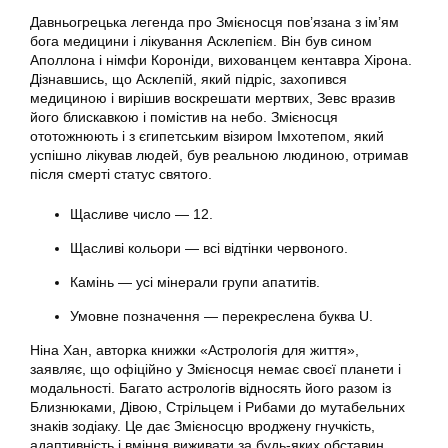
Давньогрецька легенда про Змієносця пов’язана з ім’ям
бога медицини і лікування Асклепієм. Він був сином
Аполлона і німфи Короніди, вихованцем кентавра Хірона.
Дізнавшись, що Асклепій, який підріс, захопився
медициною і вирішив воскрешати мертвих, Зевс вразив
його блискавкою і помістив на небо. Змієносця
ототожнюють і з єгипетським візиром Імхотепом, який
успішно лікував людей, був реальною людиною, отримав
після смерті статус святого.
Щасливе число — 12.
Щасливі кольори — всі відтінки червоного.
Камінь — усі мінерали групи апатитів.
Умовне позначення — перекреслена буква U.
Ніна Хан, авторка книжки «Астрологія для життя»,
заявляє, що офіційно у Змієносця немає своєї планети і
модальності. Багато астрологів відносять його разом із
Близнюками, Дівою, Стрільцем і Рибами до мутабельних
знаків зодіаку. Це дає Змієносцю вроджену гнучкість,
адаптивність і вміння виживати за будь-яких обставин.