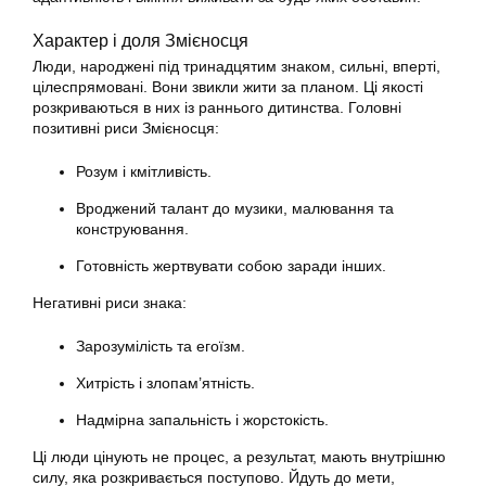
Характер і доля Змієносця
Люди, народжені під тринадцятим знаком, сильні, вперті,
цілеспрямовані. Вони звикли жити за планом. Ці якості
розкриваються в них із раннього дитинства. Головні
позитивні риси Змієносця:
Розум і кмітливість.
Вроджений талант до музики, малювання та
конструювання.
Готовність жертвувати собою заради інших.
Негативні риси знака:
Зарозумілість та егоїзм.
Хитрість і злопам’ятність.
Надмірна запальність і жорстокість.
Ці люди цінують не процес, а результат, мають внутрішню
силу, яка розкривається поступово. Йдуть до мети,