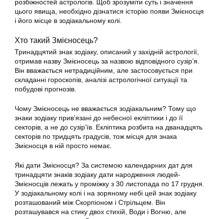
розбіжностей астрологів. Щоб зрозуміти суть і значення
цього явища, необхідно дізнатися історію появи Змієносця
і його місце в зодіакальному колі.
Хто такий Змієносець?
Тринадцятий знак зодіаку, описаний у західній астрології,
отримав назву Змієносець за назвою відповідного сузір’я.
Він вважається нетрадиційним, але застосовується при
складанні гороскопів, аналізі астрологічної ситуації та
побудові прогнозів.
Чому Змієносець не вважається зодіакальним? Тому що
знаки зодіаку прив’язані до небесної екліптики і до її
секторів, а не до сузір’їв. Екліптика розбита на дванадцять
секторів по тридцять градусів, тож місця для знака
Змієносця в ній просто немає.
Які дати Змієносця? За системою календарних дат для
тринадцяти знаків зодіаку дати народження людей-
Змієносців лежать у проміжку з 30 листопада по 17 грудня.
У зодіакальному колі і на зоряному небі цей знак зодіаку
розташований між Скорпіоном і Стрільцем. Він
розташувався на стику двох стихій, Води і Вогню, але