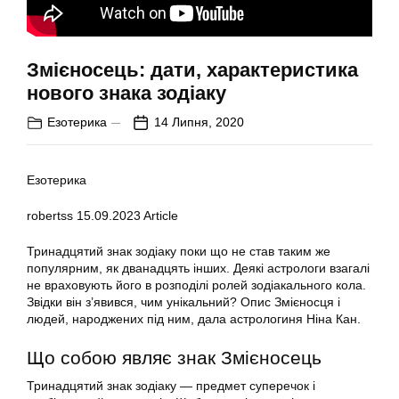
Змієносець: дати, характеристика
нового знака зодіаку
Езотерика
14 Липня, 2020
Езотерика
robertss
15.09.2023
Article
Тринадцятий знак зодіаку поки що не став таким же
популярним, як дванадцять інших. Деякі астрологи взагалі
не враховують його в розподілі ролей зодіакального кола.
Звідки він з’явився, чим унікальний? Опис Змієносця і
людей, народжених під ним, дала астрологиня Ніна Кан.
Що собою являє знак Змієносець
Тринадцятий знак зодіаку — предмет суперечок і