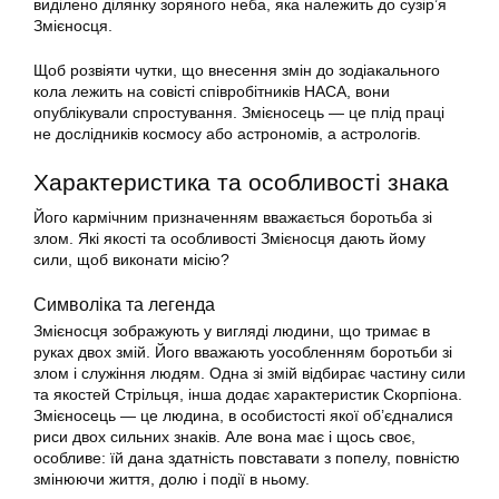
виділено ділянку зоряного неба, яка належить до сузір’я
Змієносця.
Щоб розвіяти чутки, що внесення змін до зодіакального
кола лежить на совісті співробітників НАСА, вони
опублікували спростування. Змієносець — це плід праці
не дослідників космосу або астрономів, а астрологів.
Характеристика та особливості знака
Його кармічним призначенням вважається боротьба зі
злом. Які якості та особливості Змієносця дають йому
сили, щоб виконати місію?
Символіка та легенда
Змієносця зображують у вигляді людини, що тримає в
руках двох змій. Його вважають уособленням боротьби зі
злом і служіння людям. Одна зі змій відбирає частину сили
та якостей Стрільця, інша додає характеристик Скорпіона.
Змієносець — це людина, в особистості якої об’єдналися
риси двох сильних знаків. Але вона має і щось своє,
особливе: їй дана здатність повставати з попелу, повністю
змінюючи життя, долю і події в ньому.