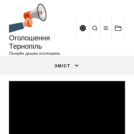
Оголошення
Перейти
Тернопіль
до
вмісту
Оголошення
Тернопіль
Онлайн дошка оголошень
ЗМІСТ