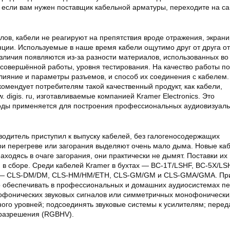
 если вам нужен поставщик кабельной арматуры, переходите на са
алов, кабели не реагируют на препятствия вроде отражения, экра
ции. Используемые в наше время кабели ощутимо друг от друга о
азличия появляются из-за разности материалов, использованных во
и совершённой работы, уровня тестирования. На качество работы п
лияние и параметры разъемов, и способ их соединения с кабелем.
омендует потребителям такой качественный продукт, как кабели,
 digis. ru, изготавливаемые компанией Kramer Electronics. Это
оды применяется для построения профессиональных аудиовизуал
водитель приступил к выпуску кабелей, без галогеносодержащих
ри перегреве или загорания выделяют очень мало дыма. Новые ка
Находясь в очаге загорания, они практически не дымят. Поставки их
 в сборе. Среди кабелей Kramer в бухтах — BC-1T/LSHF, BC-5X/LS
е — CLS-DM/DM, CLS-HM/HM/ETH, CLS-GM/GM и CLS-GMA/GMA. Пр
о обеспечивать в профессиональных и домашних аудиосистемах п
офонических звуковых сигналов или симметричных монофонически
ого уровней; подсоединять звуковые системы к усилителям; перед
 разрешения (RGBHV).