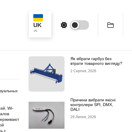
UK
к
Як зібрати гарбуз без
втрати товарного вигляду?
2 Серпня, 2026
изуальных
Причини вибрати якісні
контролери SPI, DMX,
ай, Wi-
DALI
налов
29 Липня, 2026
удерживают
ой
ь с