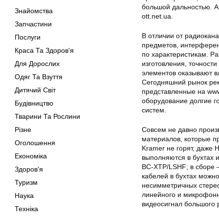
большой дальностью. А
Знайомства
ott.net.ua.
Запчастини
В отличии от радиокан
Послуги
предметов, интерферен
Краса Та Здоров'я
по характеристикам. Р
Для Дорослих
изготовления, точност
элементов оказывают в
Одяг Та Взуття
Сегодняшний рынок рек
Дитячий Світ
представленные на www.
оборудование долгие г
Будівництво
систем.
Тварини Та Рослини
Різне
Совсем не давно произ
материалов, которые п
Оголошення
Kramer не горят, даже 
Економіка
выполняются в бухтах и
BC-XTP/LSHF; в сбор
Здоров'я
кабелей в бухтах можн
Туризм
несимметричных стере
линейного и микрофонн
Наука
видеосигнал большого
Техніка