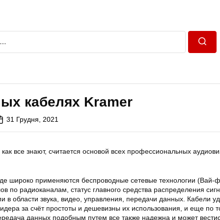
Пошу
ных кабелях Kramer
31 Грудня, 2021
 как все знают, считается основой всех профессиональных аудиов
езде широко применяются беспроводные сетевые технологии (Вай-ф
ов по радиоканалам, статус главного средства распределения сиг
и в области звука, видео, управления, передачи данных. Кабели 
идера за счёт простоты и дешевизны их использования, и еще по т
передача данных подобным путем все также надежна и может вестис