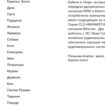
Корисно Знати
Кабели в сборе, котор
передачи двухканальног
Дача
сигналов HDMI и Ethern
Сім'я
потребителю компьютер
имеет подходящие ее н
Подорожі
Серия CLS-HM/HM/ETH 
Фінанси
сигналов Ethernet.. Д
Акваріум
работать с 3D, Deep Col
несжатые аудиоканалы,
Собаки
обеспечить хорошую пе
Коти
аудиовизуальных систе
Електрика
Позначки:
kramer
,
знати
Авто
Корисно Знати
Література
Музика
Дозвілля
Кіно
Своїми Руками
Тварини
Поради