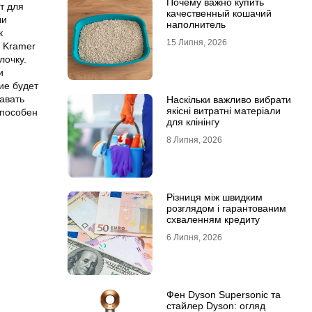
Почему важно купить
т для
качественный кошачий
чи
наполнитель
к
15 Липня, 2026
 Kramer
лочку.
и
ие будет
давать
Наскільки важливо вибрати
якісні витратні матеріали
способен
для клінінгу
8 Липня, 2026
Різниця між швидким
розглядом і гарантованим
схваленням кредиту
6 Липня, 2026
Фен Dyson Supersonic та
стайлер Dyson: огляд