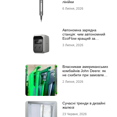
лінійки
6 Липня, 2026
Автономна зарядна
станція: чим автономний
EcoFlow кращий за
генератор
3 Липня, 2026
Власникам американських
комбайнів John Deere: як
не схибити при замовленні
решета?
2 Липня, 2026
Сучасні тренди в дизайні
жалюзі
23 Червня, 2026