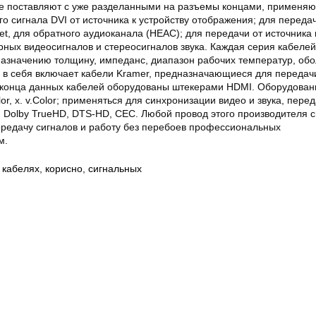
ые поставляют с уже разделанными на разъемы концами, применяю
о сигнала DVI от источника к устройству отображения; для переда
et, для обратного аудиоканала (HEAC); для передачи от источника 
ных видеосигналов и стереосигналов звука. Каждая серия кабелей
азначению толщину, импеданс, диапазон рабочих температур, обо
в себя включает кабели Kramer, предназначающиеся для передач
ва конца данных кабелей оборудованы штекерами HDMI. Оборудован
or, x. v.Color; применяться для синхронизации видео и звука, пере
 Dolby TrueHD, DTS-HD, CEC. Любой провод этого производителя 
редачу сигналов и работу без перебоев профессиональных
м.
,
кабелях
,
корисно
,
сигнальных