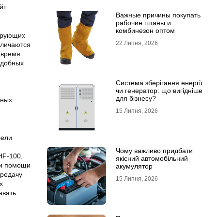
йт
Важные причины покупать
рабочие штаны и
комбинезон оптом
нирующих
22 Липня, 2026
тличаются
 время
одобных
Система зберігання енергії
чи генератор: що вигідніше
для бізнесу?
ьных
15 Липня, 2026
бели
Чому важливо придбати
HF-100,
якісний автомобільний
и помощи
акумулятор
ередачу
15 Липня, 2026
х
авать