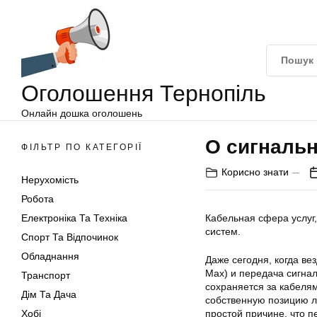
Оголошення
Перейти
Тернопіль
до
вмісту
Оголошення Тернопіль
Онлайн дошка оголошень
О сигналь
ФІЛЬТР ПО КАТЕГОРІЇ
Корисно знати
Нерухомість
Робота
Електроніка Та Техніка
Кабельная сфера услуг,
систем.
Спорт Та Відпочинок
Обладнання
Даже сегодня, когда в
Max) и передача сигнал
Транспорт
сохраняется за кабелям
Дім Та Дача
собственную позицию л
Хобі
простой причине, что 