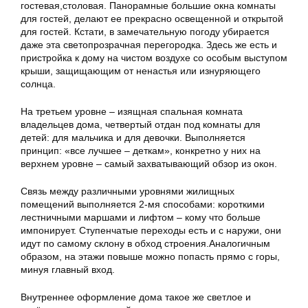
гостевая,столовая. Панорамные большие окна комнаты
для гостей, делают ее прекрасно освещенной и открытой
для гостей. Кстати, в замечательную погоду убирается
даже эта светопрозрачная перегородка. Здесь же есть и
пристройка к дому на чистом воздухе со особым выступом
крыши, защищающим от ненастья или изнуряющего
солнца.
На третьем уровне – изящная спальная комната
владельцев дома, четвертый отдан под комнаты для
детей: для мальчика и для девочки. Выполняется
принцип: «все лучшее – деткам», конкретно у них на
верхнем уровне – самый захватывающий обзор из окон.
Связь между различными уровнями жилищных
помещений выполняется 2-мя способами: короткими
лестничными маршами и лифтом – кому что больше
импонирует. Ступенчатые переходы есть и с наружи, они
идут по самому склону в обход строения.Аналогичным
образом, на этажи повыше можно попасть прямо с горы,
минуя главный вход.
Внутреннее оформление дома такое же светлое и