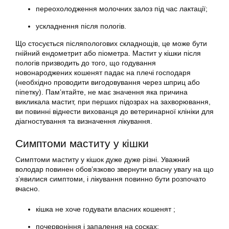
переохолодження молочних залоз під час лактації;
ускладнення після пологів.
Що стосується післяпологових складнощів, це може бути
гнійний ендометрит або піометра. Мастит у кішки після
пологів призводить до того, що годування
новонароджених кошенят падає на плечі господаря
(необхідно проводити вигодовування через шприц або
піпетку). Пам’ятайте, не має значення яка причина
викликала мастит, при перших підозрах на захворювання,
ви повинні віднести вихованця до ветеринарної клініки для
діагностування та визначення лікування.
Симптоми маститу у кішки
Симптоми маститу у кішок дуже дуже різні. Уважний
володар повинен обов’язково звернути власну увагу на що
з’явилися симптоми, і лікування повинно бути розпочато
вчасно.
кішка не хоче годувати власних кошенят ;
почервоніння і запалення на сосках;