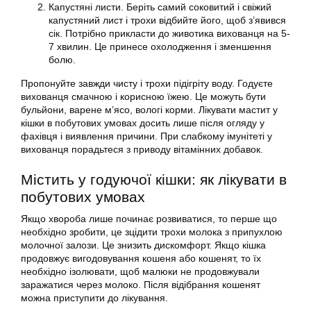
Капустяні листи. Беріть самий соковитий і свіжий
капустяний лист і трохи відбийте його, щоб з’явився
сік. Потрібно прикласти до животика вихованця на 5-
7 хвилин. Це принесе охолодження і зменшення
болю.
Пропонуйте завжди чисту і трохи підігріту воду. Годуєте
вихованця смачною і корисною їжею. Це можуть бути
бульйони, варене м’ясо, вологі корми. Лікувати мастит у
кішки в побутових умовах досить лише після огляду у
фахівця і виявлення причини. При слабкому імунітеті у
вихованця порадьтеся з приводу вітамінних добавок.
Містить у годуючої кішки: як лікувати в
побутових умовах
Якщо хвороба лише починає розвиватися, то перше що
необхідно зробити, це зцідити трохи молока з припухлою
молочної залози. Це знизить дискомфорт. Якщо кішка
продовжує вигодовування кошеня або кошенят, то їх
необхідно ізолювати, щоб малюки не продовжували
заражатися через молоко. Після відібрання кошенят
можна приступити до лікування.