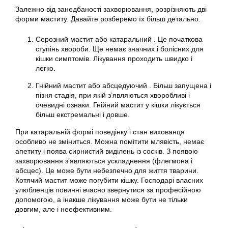
Залежно від занедбаності захворювання, розрізняють дві
форми маститу. Давайте розберемо їх більш детально.
Серозний мастит або катаральний . Це початкова
ступінь хвороби. Ще немає значних і болісних для
кішки симптомів. Лікування проходить швидко і
легко.
Гнійний мастит або абсцедуючий . Більш запущена і
пізня стадія, при якій з’являються хворобливі і
очевидні ознаки. Гнійний мастит у кішки лікується
більш екстремальні і довше.
При катаральній формі поведінку і стан вихованця
особливо не зміниться. Можна помітити млявість, немає
апетиту і поява сирнистий виділень із сосків. З появою
захворювання з’являються ускладнення (флегмона і
абсцес). Це може бути небезпечно для життя тварини.
Котячий мастит може погубити кішку. Господарі власних
улюбленців повинні вчасно звернутися за професійною
допомогою, а інакше лікування може бути не тільки
довгим, але і неефективним.