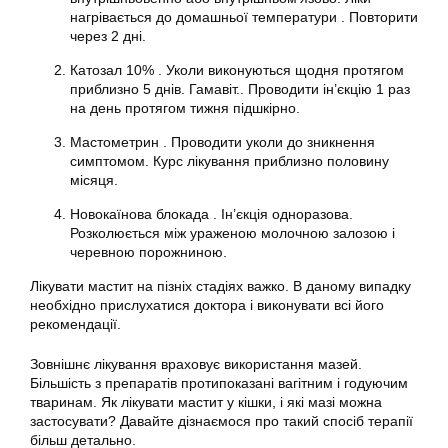
нагрівається до домашньої температури . Повторити
через 2 дні.
Катозал 10% . Уколи виконуються щодня протягом
приблизно 5 днів. Гамавіт.. Проводити ін’єкцію 1 раз
на день протягом тижня підшкірно.
Мастометрин . Проводити уколи до зникнення
симптомом. Курс лікування приблизно половину
місяця.
Новокаїнова блокада . Ін’єкція одноразова.
Розколюється між ураженою молочною залозою і
черевною порожниною.
Лікувати мастит на пізніх стадіях важко. В даному випадку
необхідно прислухатися доктора і виконувати всі його
рекомендації.
Зовнішнє лікування враховує використання мазей.
Більшість з препаратів протипоказані вагітним і годуючим
тваринам. Як лікувати мастит у кішки, і які мазі можна
застосувати? Давайте дізнаємося про такий спосіб терапії
більш детально.