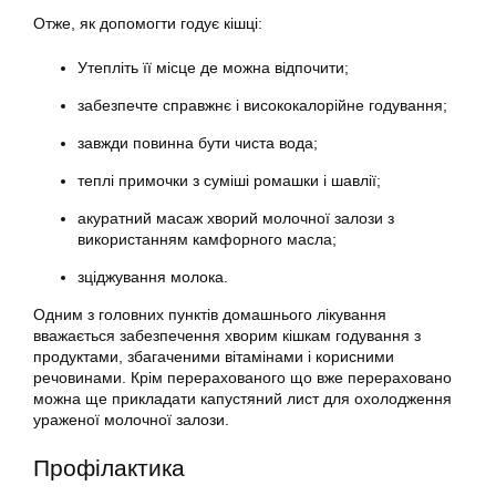
Отже, як допомогти годує кішці:
Утепліть її місце де можна відпочити;
забезпечте справжнє і висококалорійне годування;
завжди повинна бути чиста вода;
теплі примочки з суміші ромашки і шавлії;
акуратний масаж хворий молочної залози з
використанням камфорного масла;
зціджування молока.
Одним з головних пунктів домашнього лікування
вважається забезпечення хворим кішкам годування з
продуктами, збагаченими вітамінами і корисними
речовинами. Крім перерахованого що вже перераховано
можна ще прикладати капустяний лист для охолодження
ураженої молочної залози.
Профілактика