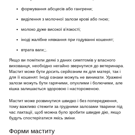
формування абсцесів або гангрени;
виділення з молочної залози крові або гною;
молоко дуже високої в’язкості;
іноді жалібне нявкання при годуванні кошенят;
втрата ваги;;.
Якщо ви помітили деякі з даних симптомів у власного
вихованця, необхідно негайно звернутися до ветеринара.
Мастит може бути досить серйозним як для матері, так і
для її кошенят. Іноді ознаки можуть не виникати. Уражені
залози можуть бути гарячими, опухлими і болючими, але
кішка залишається здоровою і настороженою.
Мастит може розвинутися швидко і без попередження,
тому важливо стежити за грудними залозами тварини під
час лактації, щоб можна було зробити швидке дію, якщо
будуть спостерігатися якісь зміни.
Форми маститу