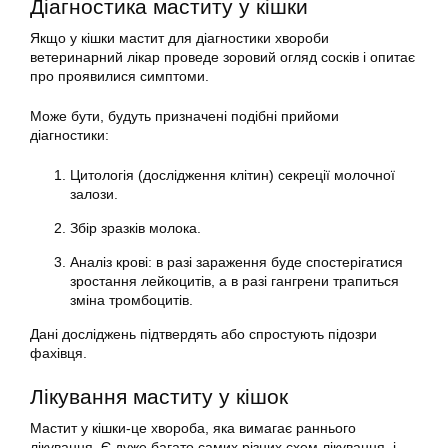
Діагностика маститу у кішки
Якщо у кішки мастит для діагностики хвороби
ветеринарний лікар проведе зоровий огляд сосків і опитає
про проявилися симптоми.
Може бути, будуть призначені подібні прийоми
діагностики:
Цитологія (дослідження клітин) секреції молочної
залози.
Збір зразків молока.
Аналіз крові: в разі зараження буде спостерігатися
зростання лейкоцитів, а в разі гангрени трапиться
зміна тромбоцитів.
Дані досліджень підтвердять або спростують підозри
фахівця.
Лікування маститу у кішок
Мастит у кішки-це хвороба, яка вимагає раннього
лікування. Є дуже багато самих різних схем лікування, і