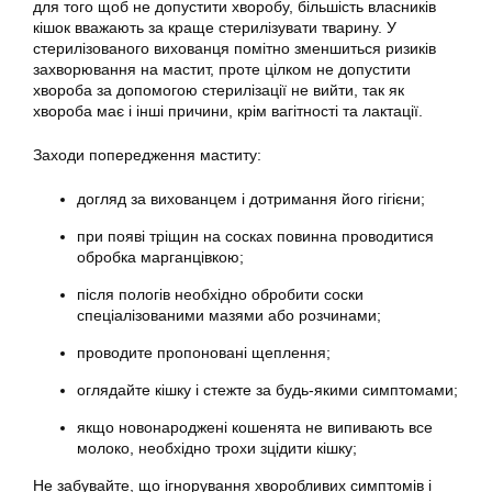
для того щоб не допустити хворобу, більшість власників
кішок вважають за краще стерилізувати тварину. У
стерилізованого вихованця помітно зменшиться ризиків
захворювання на мастит, проте цілком не допустити
хвороба за допомогою стерилізації не вийти, так як
хвороба має і інші причини, крім вагітності та лактації.
Заходи попередження маститу:
догляд за вихованцем і дотримання його гігієни;
при появі тріщин на сосках повинна проводитися
обробка марганцівкою;
після пологів необхідно обробити соски
спеціалізованими мазями або розчинами;
проводите пропоновані щеплення;
оглядайте кішку і стежте за будь-якими симптомами;
якщо новонароджені кошенята не випивають все
молоко, необхідно трохи зцідити кішку;
Не забувайте, що ігнорування хворобливих симптомів і