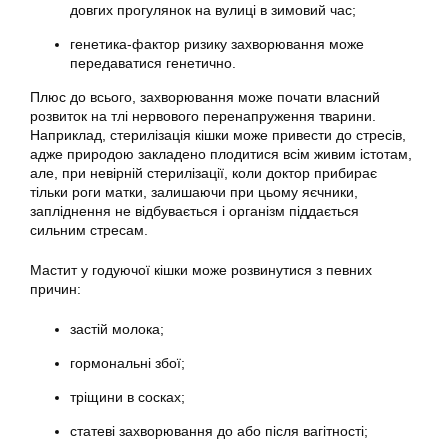
довгих прогулянок на вулиці в зимовий час;
генетика-фактор ризику захворювання може
передаватися генетично.
Плюс до всього, захворювання може почати власний
розвиток на тлі нервового перенапруження тварини.
Наприклад, стерилізація кішки може привести до стресів,
адже природою закладено плодитися всім живим істотам,
але, при невірній стерилізації, коли доктор прибирає
тільки роги матки, залишаючи при цьому яєчники,
запліднення не відбувається і організм піддається
сильним стресам.
Мастит у годуючої кішки може розвинутися з певних
причин:
застій молока;
гормональні збої;
тріщини в сосках;
статеві захворювання до або після вагітності;