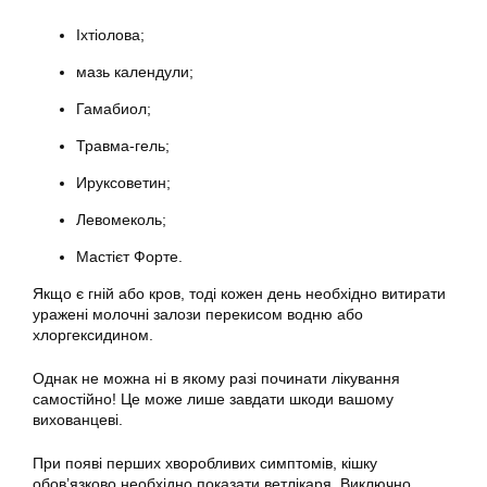
Іхтіолова;
мазь календули;
Гамабиол;
Травма-гель;
Ируксоветин;
Левомеколь;
Мастієт Форте.
Якщо є гній або кров, тоді кожен день необхідно витирати
уражені молочні залози перекисом водню або
хлоргексидином.
Однак не можна ні в якому разі починати лікування
самостійно! Це може лише завдати шкоди вашому
вихованцеві.
При появі перших хворобливих симптомів, кішку
обов’язково необхідно показати ветлікаря. Виключно