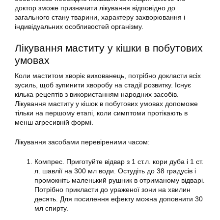
доктор зможе призначити лікування відповідно до
загального стану тварини, характеру захворювання і
індивідуальних особливостей організму.
Лікування маститу у кішки в побутових
умовах
Коли маститом хворіє вихованець, потрібно докласти всіх
зусиль, щоб зупинити хворобу на стадії розвитку. Існує
кілька рецептів з використанням народних засобів.
Лікування маститу у кішок в побутових умовах допоможе
тільки на першому етапі, коли симптоми протікають в
менш агресивній формі.
Лікування засобами перевіреними часом:
Компрес. Приготуйте відвар з 1 ст.л. кори дуба і 1 ст.
л. шавлії на 300 мл води. Остудіть до 38 градусів і
промокніть маленький рушник в отриманому відварі.
Потрібно прикласти до ураженої зони на хвилин
десять. Для посилення ефекту можна доповнити 30
мл спирту.