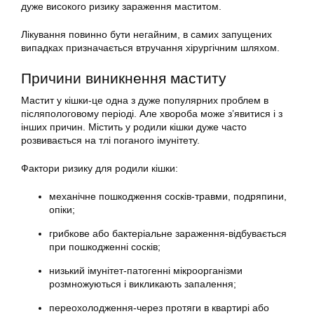
дуже високого ризику зараження маститом.
Лікування повинно бути негайним, в самих запущених
випадках призначається втручання хірургічним шляхом.
Причини виникнення маститу
Мастит у кішки-це одна з дуже популярних проблем в
післяпологовому періоді. Але хвороба може з’явитися і з
інших причин. Містить у родили кішки дуже часто
розвивається на тлі поганого імунітету.
Фактори ризику для родили кішки:
механічне пошкодження сосків-травми, подряпини,
опіки;
грибкове або бактеріальне зараження-відбувається
при пошкодженні сосків;
низький імунітет-патогенні мікроорганізми
розмножуються і викликають запалення;
переохолодження-через протяги в квартирі або