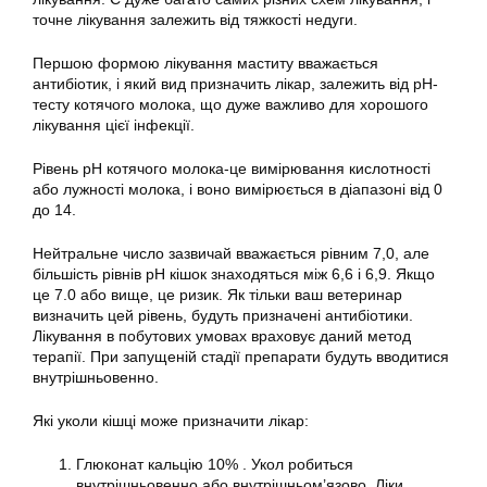
точне лікування залежить від тяжкості недуги.
Першою формою лікування маститу вважається
антибіотик, і який вид призначить лікар, залежить від рН-
тесту котячого молока, що дуже важливо для хорошого
лікування цієї інфекції.
Рівень pH котячого молока-це вимірювання кислотності
або лужності молока, і воно вимірюється в діапазоні від 0
до 14.
Нейтральне число зазвичай вважається рівним 7,0, але
більшість рівнів рН кішок знаходяться між 6,6 і 6,9. Якщо
це 7.0 або вище, це ризик. Як тільки ваш ветеринар
визначить цей рівень, будуть призначені антибіотики.
Лікування в побутових умовах враховує даний метод
терапії. При запущеній стадії препарати будуть вводитися
внутрішньовенно.
Які уколи кішці може призначити лікар:
Глюконат кальцію 10% . Укол робиться
внутрішньовенно або внутрішньом’язово. Ліки