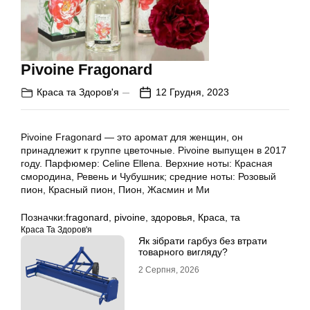
Pivoine Fragonard
Краса та Здоров'я
12 Грудня, 2023
Pivoine Fragonard — это аромат для женщин, он
принадлежит к группе цветочные. Pivoine выпущен в 2017
году. Парфюмер: Celine Ellena. Верхние ноты: Красная
смородина, Ревень и Чубушник; средние ноты: Розовый
пион, Красный пион, Пион, Жасмин и Ми
Позначки:
fragonard
,
pivoine
,
здоровья
,
Краса
,
та
Краса Та Здоров'я
Як зібрати гарбуз без втрати
товарного вигляду?
2 Серпня, 2026