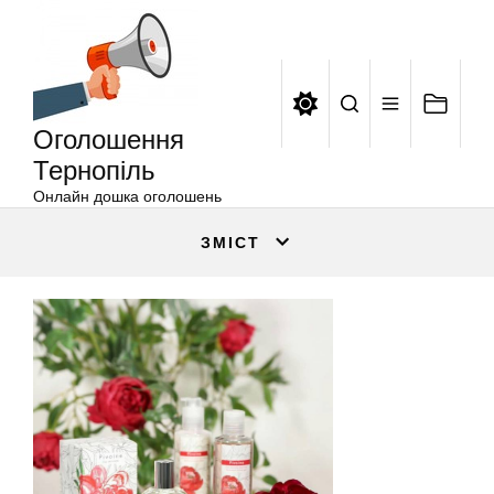
Оголошення
Перейти
Тернопіль
до
вмісту
Оголошення
Тернопіль
Онлайн дошка оголошень
ЗМІСТ