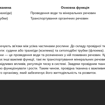
тканина
Основна функція
рахеїди)
Проведення води та мінеральних речовин
убки)
Транспортування органічних речовин
печують зв’язки між усіма частинами рослини. До складу провідної т
нти: судини або трахеїди (ксилема) та ситоподібні трубки (флоема)
ини — це проведення води та розчинених у ній поживних речовин. Кр
є інші важливі функції, такі як транспортування мінеральних речови
кідливих впливів, регуляція тиску в системі. Завдяки провідним тка
 функціонувати і рости. Таким чином, провідна тканина є важливи
організму, який забезпечує його життєдіяльність та розвиток.