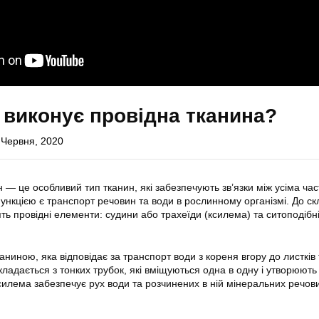
ї виконує провідна тканина?
 Червня, 2020
н — це особливий тип тканин, які забезпечують зв’язки між усіма ча
ункцією є транспорт речовин та води в рослинному організмі. До ск
ть провідні елементи: судини або трахеїди (ксилема) та ситоподібн
ниною, яка відповідає за транспорт води з кореня вгору до листків 
ладається з тонких трубок, які вміщуються одна в одну і утворюють 
силема забезпечує рух води та розчинених в ній мінеральних речови