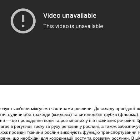
печують зв’язки між усіма частинами рослини. До складу провідної т
нти: судини або трахеїди (ксилема) та ситоподібні трубки (флоема)
ини — це проведення води та розчинених у ній поживних речовин. Кр
гає в регуляції тиску та руху речовин у рослині, а також забезпечу
акож провідні тканини рослин виконують функцію транспортування 
овин, що необхідні для координації росту та розвитку рослини. В ці