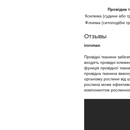
Провідна 
Ксилема (судини або т
Флоема (ситоподібні тр
Отзывы
ironman
Провідні тканини забез
входять провідні елеме
функція провідної ткан
провідна тканина викону
організму рослини від ш
рослина може ефективно
компонентом рослинного 