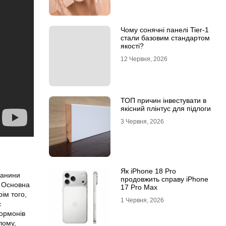
Чому сонячні панелі Tier-1
стали базовим стандартом
якості?
12 Червня, 2026
ТОП причин інвестувати в
якісний плінтус для підлоги
3 Червня, 2026
Як iPhone 18 Pro
канини
продовжить справу iPhone
. Основна
17 Pro Max
ім того,
1 Червня, 2026
є
гормонів
лому,