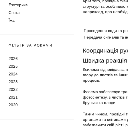
Крім того, провідна тк
Езотерика
структурі та особливос
наприклад, про необхідн
Свята
Їжа
Проведення води та ро
Передача сигналів та і
ФІЛЬТР ЗА РОКАМИ
Координація ру
2026
Швидка реакція
2025
Ксилема відповідає за 
2024
вгору до листків та ін
процесів.
2023
2022
Флоема забезпечує тран
2021
фотосинтезу, з листків 
бруньки та плоди.
2020
Таким чином, провідні 
органами та клітинами 
забезпечити свій ріст і 