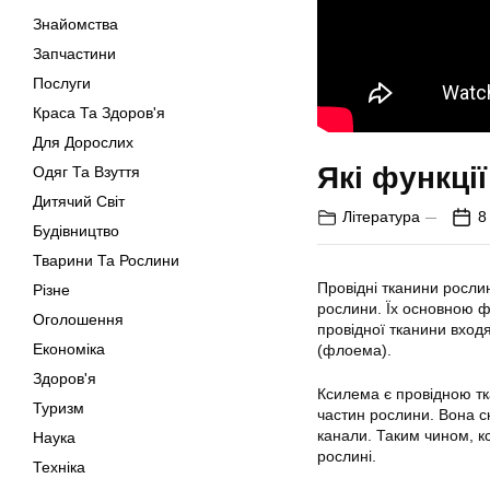
Знайомства
Запчастини
Послуги
Краса Та Здоров'я
Для Дорослих
Які функці
Одяг Та Взуття
Дитячий Світ
Література
8
Будівництво
Тварини Та Рослини
Провідні тканини росли
Різне
рослини. Їх основною ф
Оголошення
провідної тканини входя
Економіка
(флоема).
Здоров'я
Ксилема є провідною тка
Туризм
частин рослини. Вона ск
канали. Таким чином, к
Наука
рослині.
Техніка