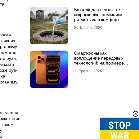
 та
Бактерії для септиків: як
мікроскопічні помічники
рятують ваш комфорт
29 Травня, 2026
своїми
оживних
рганізму.
опомагає
Смартфоны как
воплощение передовых
ти рухи,
технологий: на примере
же мати
Айфон 18 Про Макс
може бути
11 Травня, 2026
дна
рганізму.
роведення
сіх клітин
а також
у
ти