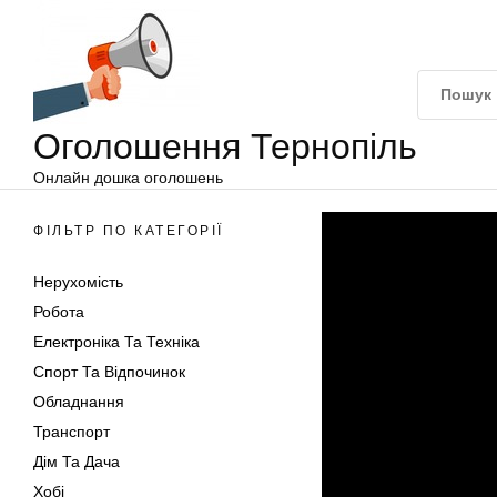
Оголошення
Перейти
Тернопіль
до
вмісту
Оголошення Тернопіль
Онлайн дошка оголошень
ФІЛЬТР ПО КАТЕГОРІЇ
Нерухомість
Робота
Електроніка Та Техніка
Спорт Та Відпочинок
Обладнання
Транспорт
Дім Та Дача
Хобі