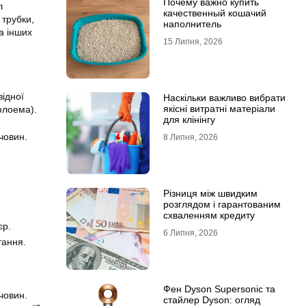
Почему важно купить
л
качественный кошачий
 трубки,
наполнитель
а інших
15 Липня, 2026
відної
Наскільки важливо вибрати
якісні витратні матеріали
флоема).
для клінінгу
човин.
8 Липня, 2026
Різниця між швидким
розглядом і гарантованим
схваленням кредиту
єр.
6 Липня, 2026
тання.
Фен Dyson Supersonic та
човин.
стайлер Dyson: огляд