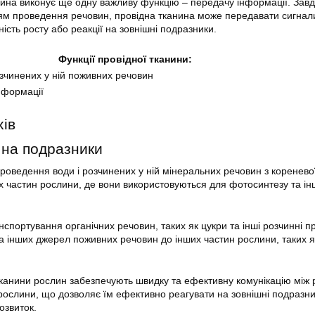
анина виконує ще одну важливу функцію – передачу інформації. Завд
тям проведення речовин, провідна тканина може передавати сигнал
ість росту або реакції на зовнішні подразники.
Функції провідної тканини:
зчинених у ній поживних речовин
нформації
хів
 на подразники
проведення води і розчинених у ній мінеральних речовин з коренево
ших частин рослини, де вони використовуються для фотосинтезу та і
спортування органічних речовин, таких як цукри та інші розчинні п
та інших джерел поживних речовин до інших частин рослини, таких я
тканини рослин забезпечують швидку та ефективну комунікацію між 
рослини, що дозволяє їм ефективно реагувати на зовнішні подразни
розвиток.