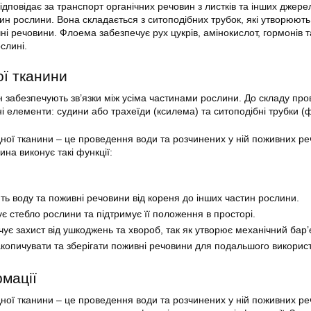
ідповідає за транспорт органічних речовин з листків та інших джере
ин рослини. Вона складається з ситоподібних трубок, які утворюють
ні речовини. Флоема забезпечує рух цукрів, амінокислот, гормонів т
слині.
ої тканини
н забезпечують зв’язки між усіма частинами рослини. До складу про
ні елементи: судини або трахеїди (ксилема) та ситоподібні трубки (
ної тканини – це проведення води та розчинених у ній поживних ре
ина виконує такі функції:
ь воду та поживні речовини від кореня до інших частин рослини.
ує стебло рослини та підтримує її положення в просторі.
ує захист від ушкоджень та хвороб, так як утворює механічний бар’
копичувати та зберігати поживні речовини для подальшого викорис
мації
ної тканини – це проведення води та розчинених у ній поживних ре