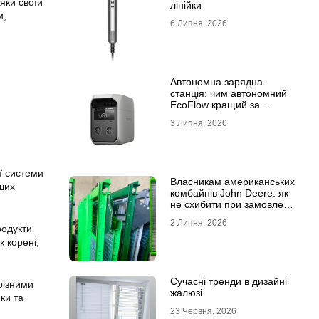
яки своїй
лінійки
и,
6 Липня, 2026
Автономна зарядна
станція: чим автономний
EcoFlow кращий за
генератор
3 Липня, 2026
ї системи
Власникам американських
нших
комбайнів John Deere: як
не схибити при замовленні
решета?
2 Липня, 2026
родукти
к корені,
Сучасні тренди в дизайні
різними
жалюзі
ки та
23 Червня, 2026