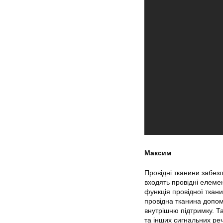
Максим
Провідні тканини забез
входять провідні елеме
функція провідної ткан
провідна тканина допома
внутрішню підтримку. Т
та інших сигнальних реч