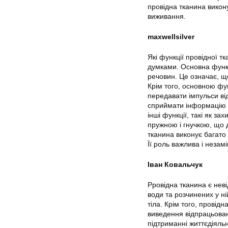
провідна тканина викон
виживання.
maxwellsilver
Які функції провідної т
думками. Основна функц
речовин. Це означає, щ
Крім того, основною фу
передавати імпульси ві
сприймати інформацію т
інші функції, такі як з
пружною і гнучкою, що д
тканина виконує багато
Її роль важлива і незам
Іван Ковальчук
Pровідна тканина є нев
води та розчинених у н
тіла. Крім того, провід
виведення відпрацьован
підтриманні життєдіяль