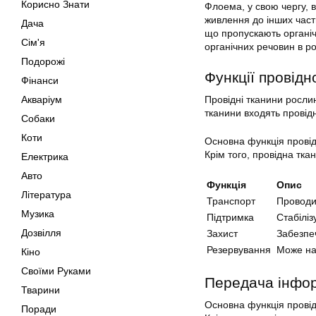
Корисно Знати
Флоема, у свою чергу, в
живлення до інших част
Дача
що пропускають органіч
Сім'я
органічних речовин в ро
Подорожі
Функції провідн
Фінанси
Акваріум
Провідні тканини росли
тканини входять провід
Собаки
Коти
Основна функція провід
Крім того, провідна ткан
Електрика
Авто
Функція
Опис
Література
Транспорт
Проводит
Музика
Підтримка
Стабіліз
Дозвілля
Захист
Забезпеч
Резервування
Може на
Кіно
Своїми Руками
Передача інфор
Тварини
Основна функція провід
Поради