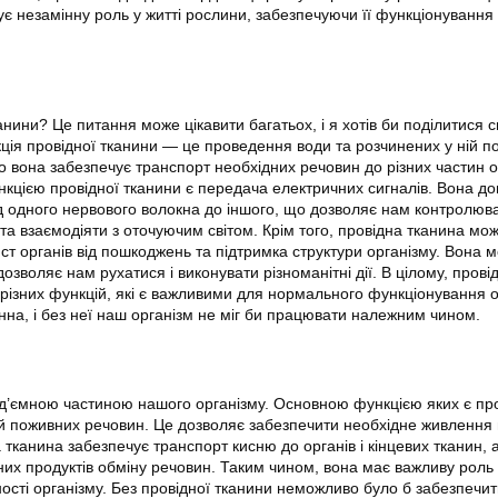
ує незамінну роль у житті рослини, забезпечуючи її функціонування
канини? Це питання може цікавити багатьох, і я хотів би поділитися 
ія провідної тканини — це проведення води та розчинених у ній п
о вона забезпечує транспорт необхідних речовин до різних частин о
нкцією провідної тканини є передача електричних сигналів. Вона д
д одного нервового волокна до іншого, що дозволяє нам контролюва
а взаємодіяти з оточуючим світом. Крім того, провідна тканина мо
ахист органів від пошкоджень та підтримка структури організму. Вона 
озволяє нам рухатися і виконувати різноманітні дії. В цілому, прові
 різних функцій, які є важливими для нормального функціонування о
інна, і без неї наш організм не міг би працювати належним чином.
ід’ємною частиною нашого організму. Основною функцією яких є п
ій поживних речовин. Це дозволяє забезпечити необхідне живлення в
на тканина забезпечує транспорт кисню до органів і кінцевих тканин, 
их продуктів обміну речовин. Таким чином, вона має важливу роль 
ності організму. Без провідної тканини неможливо було б забезпечи