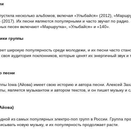
ии
ыпустила несколько альбомов, включая «Улыбайся» (2012), «Маршр
» (2017). Их песни являются популярными и часто звучат по радио.
тных песен включают «Маршрутка», «Улыбайся» и «140».
ники группы
еет широкую популярность среди молодежи, и их песни часто стан
ь своя аудитория поклонников, которые ценят их энергичный звук и 
р песни
пы Iowa (Айова) имеет свою историю и автора песни. Алексей Зах
ппы, является музыкантом и автором текстов, и он пишет музыку и 
(Айова)
одной из самых популярных электро-поп групп в России. Группа пр
писывать новую музыку, и их популярность продолжает расти.