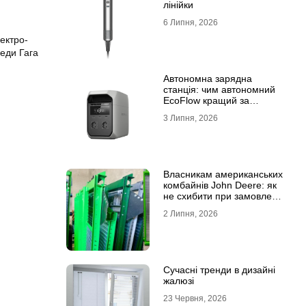
лінійки
6 Липня, 2026
ектро-
Леди Гага
Автономна зарядна
станція: чим автономний
EcoFlow кращий за
генератор
3 Липня, 2026
Власникам американських
комбайнів John Deere: як
не схибити при замовленні
решета?
2 Липня, 2026
Сучасні тренди в дизайні
жалюзі
23 Червня, 2026