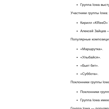
Группа Iowa выст
Участники группы Iowa:
Кирилл «KReeD» 
Алексей Зайцев —
Популярные композиции
«Маршрутка».
«Улыбайся».
«Бьет бит».
«Суббота».
Поклонники группы Iow
Поклонники групп
Группа Iowa имее
Группа Iowa — популяр