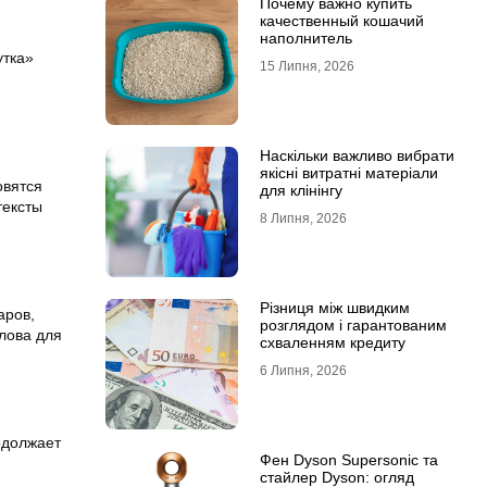
Почему важно купить
качественный кошачий
наполнитель
утка»
15 Липня, 2026
Наскільки важливо вибрати
якісні витратні матеріали
овятся
для клінінгу
тексты
8 Липня, 2026
Різниця між швидким
аров,
розглядом і гарантованим
слова для
схваленням кредиту
6 Липня, 2026
одолжает
Фен Dyson Supersonic та
стайлер Dyson: огляд