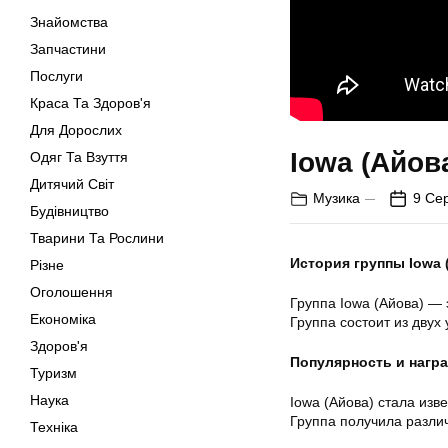
Знайомства
Запчастини
Послуги
Краса Та Здоров'я
Для Дорослих
Iowa (Айов
Одяг Та Взуття
Дитячий Світ
Музика
9 Се
Будівництво
Тварини Та Рослини
История группы Iowa 
Різне
Оголошення
Группа Iowa (Айова) — 
Економіка
Группа состоит из двух
Здоров'я
Популярность и нагр
Туризм
Наука
Iowa (Айова) стала изв
Группа получила разли
Техніка