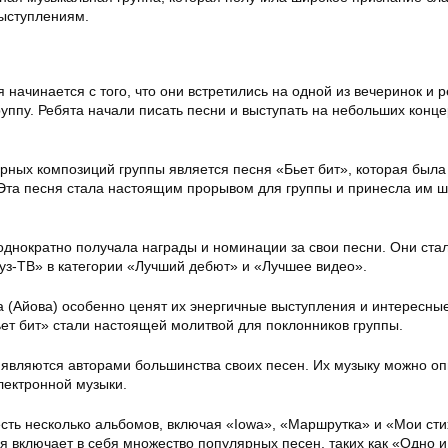
ыступлениям.
начинается с того, что они встретились на одной из вечеринок и 
уппу. Ребята начали писать песни и выступать на небольших конце
рных композиций группы является песня «Бьет бит», которая была
 Эта песня стала настоящим прорывом для группы и принесла им 
однократно получала награды и номинации за свои песни. Они ста
з-ТВ» в категории «Лучший дебют» и «Лучшее видео».
a (Айова) особенно ценят их энергичные выступления и интересные
ьет бит» стали настоящей молитвой для поклонников группы.
 являются авторами большинства своих песен. Их музыку можно оп
лектронной музыки.
есть несколько альбомов, включая «Iowa», «Маршрутка» и «Мои сти
я включает в себя множество популярных песен, таких как «Одно и