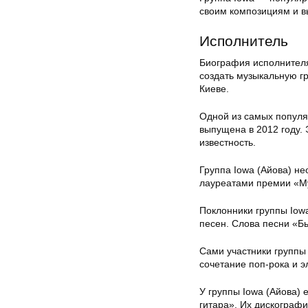
своим композициям и в
Исполнитель
Биография исполнителя 
создать музыкальную гр
Киеве.
Одной из самых популя
выпущена в 2012 году.
известность.
Группа Iowa (Айова) не
лауреатами премии «Му
Поклонники группы Iow
песен. Слова песни «Б
Сами участники группы
сочетание поп-рока и э
У группы Iowa (Айова) 
гитара». Их дискографи