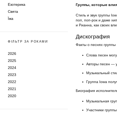
Езотерика
Группы, которые влия
Свята
Стиль и звук группы I
Їжа
поп, поп-рок и даже хи
и Рианна, как своих вл
Дискография
ФІЛЬТР ЗА РОКАМИ
Факты о песнях группы 
2026
Слова песен могу
2025
Авторы песен — у
2024
Музыкальный сти
2023
2022
Группа Iowa полу
2021
Биография исполнител
2020
Музыкальная груп
Участники групп