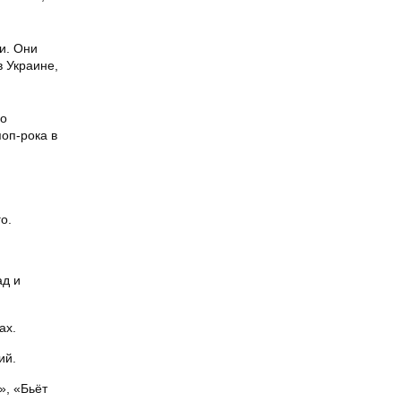
и. Они
в Украине,
во
оп-рока в
о.
ад и
ах.
ий.
», «Бьёт