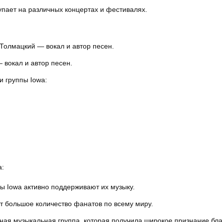
упает на различных концертах и фестивалях.
Толмацкий — вокал и автор песен.
 вокал и автор песен.
 группы Iowa:
a:
ы Iowa активно поддерживают их музыку.
т большое количество фанатов по всему миру.
ная музыкальная группа, которая получила широкое признание бл