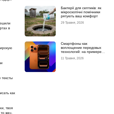
Бактерії для септиків: як
мікроскопічні помічники
рятують ваш комфорт
29 Травня, 2026
решили
ртах в
Смартфоны как
воплощение передовых
широкую
технологий: на примере
Айфон 18 Про Макс
11 Травня, 2026
ли
 тексты
исать как
хи, твоя
 то же»,