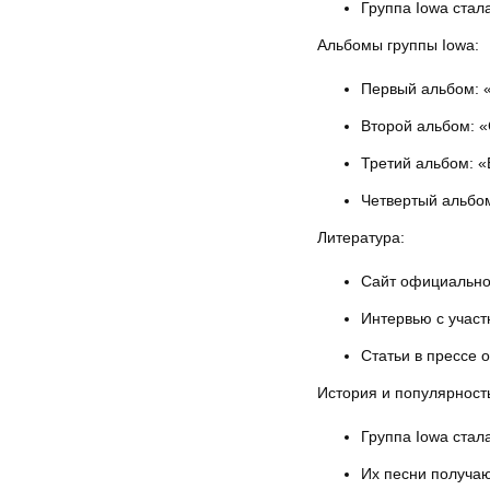
Группа Iowa стал
Альбомы группы Iowa:
Первый альбом: 
Второй альбом: «
Третий альбом: «Б
Четвертый альбом
Литература:
Сайт официальног
Интервью с участ
Статьи в прессе 
История и популярность
Группа Iowa стал
Их песни получаю