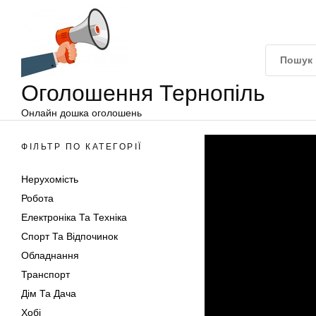
Оголошення
Перейти
Тернопіль
до
вмісту
Оголошення Тернопіль
Онлайн дошка оголошень
ФІЛЬТР ПО КАТЕГОРІЇ
Нерухомість
Робота
Електроніка Та Техніка
Спорт Та Відпочинок
Обладнання
Транспорт
Дім Та Дача
Хобі