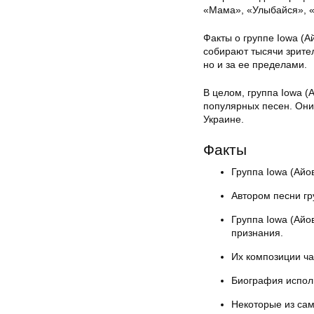
«Мама», «Улыбайся», «
Факты о группе Iowa (
собирают тысячи зрител
но и за ее пределами.
В целом, группа Iowa 
популярных песен. Они
Украине.
Факты
Группа Iowa (Айо
Автором песни гр
Группа Iowa (Айов
признания.
Их композиции ч
Биография исполн
Некоторые из сам