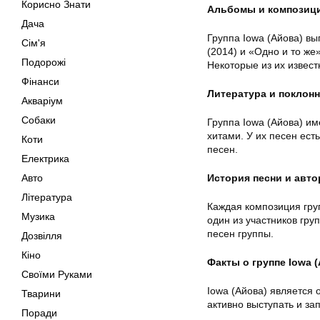
Корисно Знати
Альбомы и композиц
Дача
Группа Iowa (Айова) в
Сім'я
(2014) и «Одно и то же
Подорожі
Некоторые из их извес
Фінанси
Литература и поклон
Акваріум
Собаки
Группа Iowa (Айова) им
хитами. У их песен ест
Коти
песен.
Електрика
Авто
История песни и авто
Література
Каждая композиция груп
Музика
один из участников гру
песен группы.
Дозвілля
Кіно
Факты о группе Iowa 
Своїми Руками
Iowa (Айова) является 
Тварини
активно выступать и за
Поради