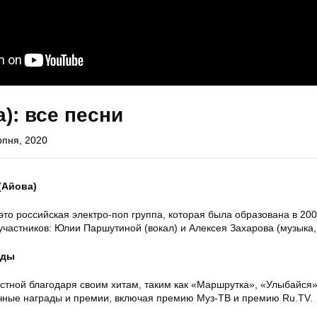
а): все песни
рпня, 2020
(Айова)
это российская электро-поп группа, которая была образована в 200
 участников: Юлии Паршутиной (вокал) и Алексея Захарова (музыка, 
ады
естной благодаря своим хитам, таким как «Маршрутка», «Улыбайся»
чные награды и премии, включая премию Муз-ТВ и премию Ru.TV.