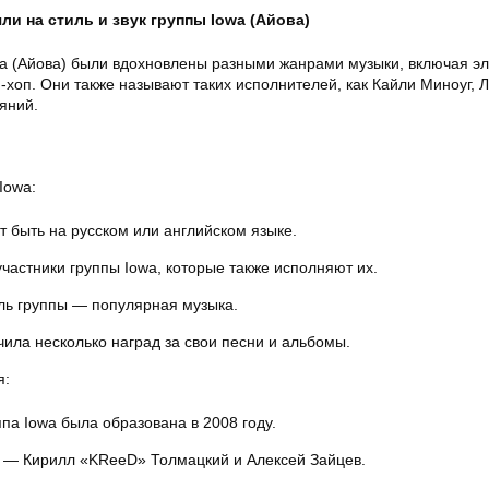
ли на стиль и звук группы Iowa (Айова)
owa (Айова) были вдохновлены разными жанрами музыки, включая эл
п-хоп. Они также называют таких исполнителей, как Кайли Миноуг, 
ияний.
Iowa:
т быть на русском или английском языке.
частники группы Iowa, которые также исполняют их.
ль группы — популярная музыка.
чила несколько наград за свои песни и альбомы.
я:
па Iowa была образована в 2008 году.
ы — Кирилл «KReeD» Толмацкий и Алексей Зайцев.