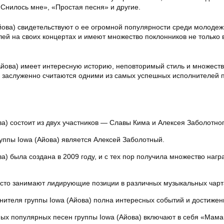
Снилось мне», «Простая песня» и другие.
Айова) свидетельствуют о ее огромной популярности среди молодеж
ей на своих концертах и имеют множество поклонников не только 
(Айова) имеет интересную историю, неповторимый стиль и множест
 заслуженно считаются одними из самых успешных исполнителей п
ва) состоит из двух участников — Славы Кима и Алексея Заболотног
уппы Iowa (Айова) является Алексей Заболотный.
а) была создана в 2009 году, и с тех пор получила множество нагр
асто занимают лидирующие позиции в различных музыкальных чарт
ителя группы Iowa (Айова) полна интересных событий и достижен
ых популярных песен группы Iowa (Айова) включают в себя «Мама