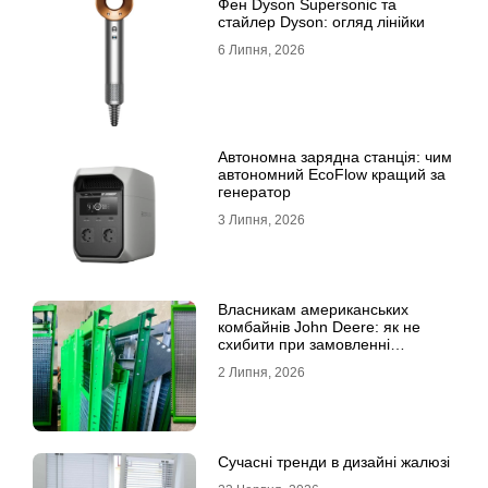
Фен Dyson Supersonic та
стайлер Dyson: огляд лінійки
6 Липня, 2026
Автономна зарядна станція: чим
автономний EcoFlow кращий за
генератор
3 Липня, 2026
Власникам американських
комбайнів John Deere: як не
схибити при замовленні
решета?
2 Липня, 2026
Сучасні тренди в дизайні жалюзі