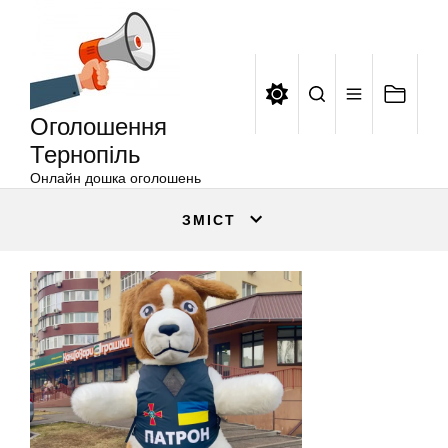
Оголошення
Перейти
Тернопіль
до
вмісту
Оголошення
Тернопіль
Онлайн дошка оголошень
ЗМІСТ