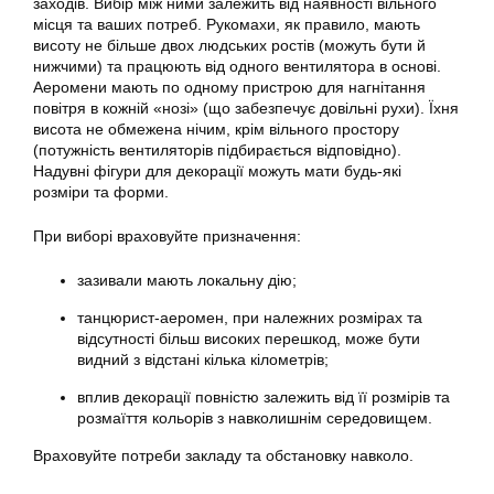
заходів. Вибір між ними залежить від наявності вільного
місця та ваших потреб. Рукомахи, як правило, мають
висоту не більше двох людських ростів (можуть бути й
нижчими) та працюють від одного вентилятора в основі.
Аеромени мають по одному пристрою для нагнітання
повітря в кожній «нозі» (що забезпечує довільні рухи). Їхня
висота не обмежена нічим, крім вільного простору
(потужність вентиляторів підбирається відповідно).
Надувні фігури для декорації можуть мати будь-які
розміри та форми.
При виборі враховуйте призначення:
зазивали мають локальну дію;
танцюрист-аеромен, при належних розмірах та
відсутності більш високих перешкод, може бути
видний з відстані кілька кілометрів;
вплив декорації повністю залежить від її розмірів та
розмаїття кольорів з навколишнім середовищем.
Враховуйте потреби закладу та обстановку навколо.