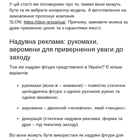
У цій статті ми поговоримо про те, якими вони можуть
бути та як вибрати конкретну модель. А виготовлення на
замовлення пропонує компанія
SLON:
https://slon.group/ua/
. Причому, замовити можна за
дуже приємною ціною та з гарантіями якості.
Надувна реклама: рукомахи,
аеромени для привернення уваги до
заходу
Тож які надувні фігури представлені в Україні? Є кілька
варіантів:
рукомахи (вони ж – зазивали) – повністю статична
циліндрична фігура з однією рухомою рукою та
однією вказівною;
аеромени – двоногий «чоловічок», який «танцює»;
декорація (статична надувна реклама, форма та
друк – під тематику заходу).
Всі вони можуть бути використані як надувні фігури для