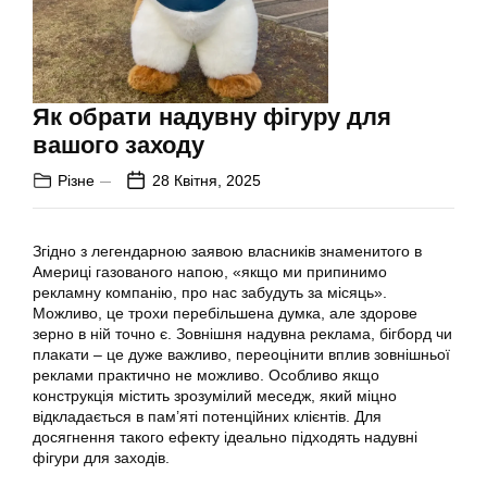
Як обрати надувну фігуру для
вашого заходу
Різне
28 Квітня, 2025
Згідно з легендарною заявою власників знаменитого в
Америці газованого напою, «якщо ми припинимо
рекламну компанію, про нас забудуть за місяць».
Можливо, це трохи перебільшена думка, але здорове
зерно в ній точно є. Зовнішня надувна реклама, бігборд чи
плакати – це дуже важливо, переоцінити вплив зовнішньої
реклами практично не можливо. Особливо якщо
конструкція містить зрозумілий меседж, який міцно
відкладається в пам’яті потенційних клієнтів. Для
досягнення такого ефекту ідеально підходять надувні
фігури для заходів.