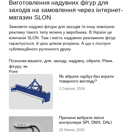
Виготовлення надувних фігур для
заходів на замовлення через інтернет-
магазин SLON
Замовити надувні фігури для заходів та іншу зовнішню
рекламу такого типу можна у виробника. В Україні це
компанія SLON. Там і якість надувних рекламних фігур
гарантується, й ціна цілком розумна. А ще є послуги
сублімаційного рулонного друку.
Позначки:
вашого
,
для
,
заходу
,
надувну
,
обрати
,
Різне
,
фігуру
,
як
Різне
Як зібрати гарбуз без втрати
товарного вигляду?
2 Серпня, 2026
Причини вибрати якісні
контролери SPI, DMX, DALI
29 Липня, 2026