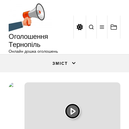
Оголошення
Перейти
Тернопіль
до
вмісту
Оголошення
Тернопіль
Онлайн дошка оголошень
ЗМІСТ