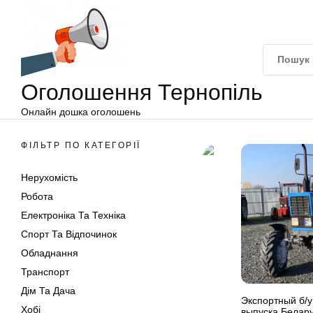
Оголошення
Перейти
Тернопіль
до
вмісту
Оголошення Тернопіль
Онлайн дошка оголошень
ФІЛЬТР ПО КАТЕГОРІЇ
Нерухомість
Робота
Електроніка Та Техніка
Спорт Та Відпочинок
Обладнання
Транспорт
Дім Та Дача
Экспортный б/у
Хобі
выпуска Белару