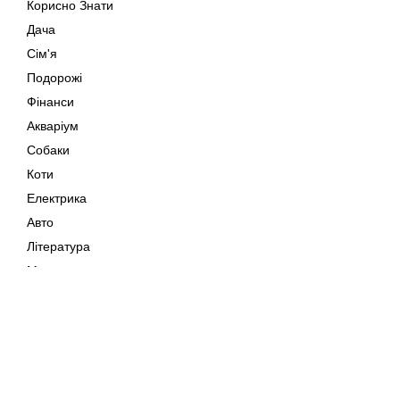
Корисно Знати
Дача
Сім'я
Подорожі
Фінанси
Акваріум
Собаки
Коти
Електрика
Авто
Література
Музика
Дозвілля
Кіно
Мапа сайту
Своїми Руками
Тварини
Авторське право © 202
Поради