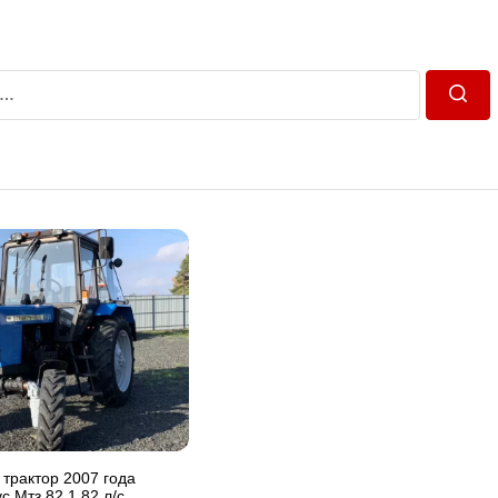
Пошу
 трактор 2007 года
с Мтз 82.1 82 л/с