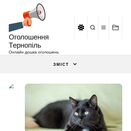
Оголошення
Перейти
Тернопіль
до
вмісту
Оголошення
Тернопіль
Онлайн дошка оголошень
ЗМІСТ