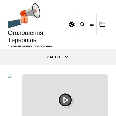
Оголошення
Перейти
Тернопіль
до
вмісту
Оголошення
Тернопіль
Онлайн дошка оголошень
ЗМІСТ