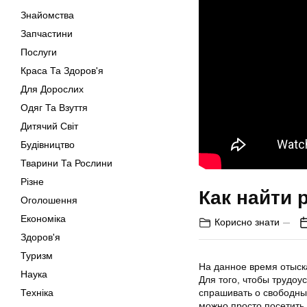
Знайомства
Запчастини
Послуги
Краса Та Здоров'я
Для Дорослих
Одяг Та Взуття
Дитячий Світ
Будівництво
Тварини Та Рослини
Різне
Как найти 
Оголошення
Економіка
Корисно знати
Здоров'я
Туризм
На данное время отыска
Наука
Для того, чтобы трудоу
Техніка
спрашивать о свободных
можно просто посетить 