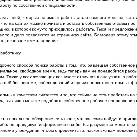
аботу по собственной специальности.
ам людей, которые не имеют работы стало намного меньше, кстат
 что на сайтах можно почитать и оставить собственные отзывы про 
цию, в которой кому-то приходилось работать. Тысячи предложени
х то и дело появляются на страничках сайта. Благодаря этому оты
то, основное иметь желание.
обного способа поиска работы в том, что, размещая собственное
уальное, свободное время, ведь теперь вам не понадобится рассы
м. Также у всех желающих возникает отличная шанс узнать о рабо
на неё без резюме, собеседований и прочих нервотрепательных фа
ьным качеством считается и то, что сейчас не стоит работать на 
сь, вы лично можете подобрать собственное рабочее направления 
 на повальное обозрение есть шанс, что вас сами найдут и пригла
наиболее правдивую информацию о себе. Вы разумеется можете чит
инские учреждения, чтобы определить то, насколько вам подходит