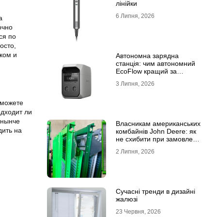
лінійки
6 Липня, 2026
а
очно
ся по
осто,
ком и
Автономна зарядна
станція: чим автономний
EcoFlow кращий за
генератор
3 Липня, 2026
 можете
одходит ли
 нынче
Власникам американських
дить на
комбайнів John Deere: як
не схибити при замовленні
решета?
2 Липня, 2026
Сучасні тренди в дизайні
жалюзі
23 Червня, 2026