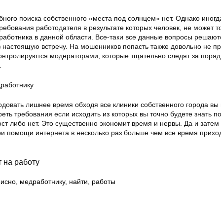
бного поиска собственного «места под солнцем» нет. Однако иногд
ребования работодателя в результате которых человек, не может т
т работника в данной области. Все-таки все данные вопросы решают
 настоящую встречу. На мошенников попасть также довольно не пр
контролируются модераторами, которые тщательно следят за поряд
.
ходовать лишнее время обходя все клиники собственного города вы
еть требования если исходить из которых вы точно будете знать п
ст либо нет. Это существенно экономит время и нервы. Да и затем
ри помощи интернета в несколько раз больше чем все время прихо
 на работу
рисно
,
медработнику
,
найти
,
работы