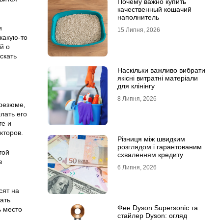
Почему важно купить
качественный кошачий
наполнитель
и
15 Липня, 2026
какую-то
й о
скать
Наскільки важливо вибрати
якісні витратні матеріали
для клінінгу
8 Липня, 2026
 резюме,
лать его
те и
кторов.
Різниця між швидким
розглядом і гарантованим
той
схваленням кредиту
в
6 Липня, 2026
сят на
ать
Фен Dyson Supersonic та
ь место
стайлер Dyson: огляд