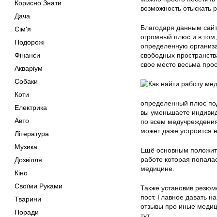
Корисно Знати
возможность отыскать р
Дача
Благодаря данным сайт
Сім'я
огромный плюс и в том,
Подорожі
определенную организа
Фінанси
свободных пространства
свое место весьма прос
Акваріум
Собаки
Коти
определенный плюс под
Електрика
вы уменьшаете индивид
Авто
по всем медучреждения
может даже устроится 
Література
Музика
Ещё основным положител
работе которая попала
Дозвілля
медицине.
Кіно
Своїми Руками
Также установив резюме
пост. Главное давать 
Тварини
отзывы про иные медиц
Поради
тут.