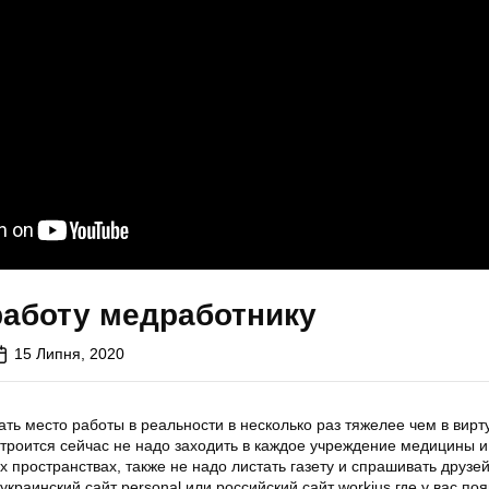
работу медработнику
15 Липня, 2020
ть место работы в реальности в несколько раз тяжелее чем в вирт
строится сейчас не надо заходить в каждое учреждение медицины и
 пространствах, также не надо листать газету и спрашивать друзей
украинский сайт personal или российский сайт workius где у вас по