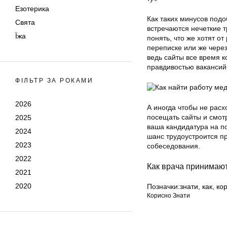
Езотерика
Как таких минусов подо
Свята
встречаются нечеткие т
Їжа
понять, что же хотят о
переписке или же через
ведь сайты все время 
правдивостью вакансий
ФІЛЬТР ЗА РОКАМИ
2026
А иногда чтобы не рас
посещать сайты и смотр
2025
ваша кандидатура на по
2024
шанс трудоустроится п
2023
собеседования.
2022
Как врача принимают
2021
2020
Позначки:
знати
,
как
,
ко
Корисно Знати