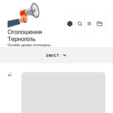
Оголошення
Перейти
Тернопіль
до
вмісту
Оголошення
Тернопіль
Онлайн дошка оголошень
ЗМІСТ