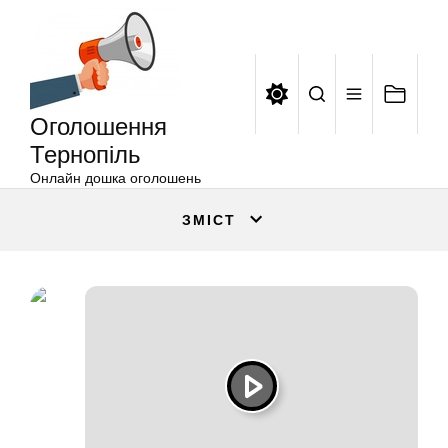
Оголошення
Перейти
Тернопіль
до
вмісту
Оголошення
Тернопіль
Онлайн дошка оголошень
ЗМІСТ