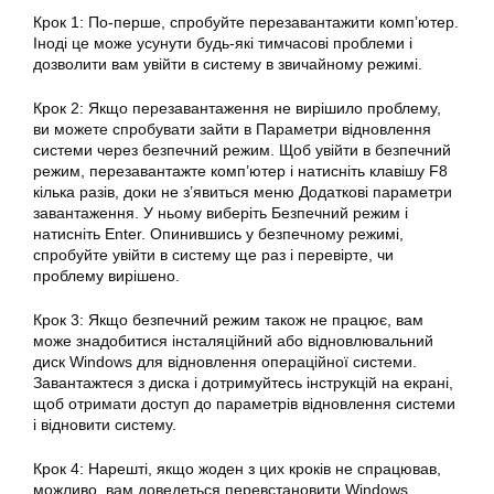
Крок 1: По-перше, спробуйте перезавантажити комп’ютер.
Іноді це може усунути будь-які тимчасові проблеми і
дозволити вам увійти в систему в звичайному режимі.
Крок 2: Якщо перезавантаження не вирішило проблему,
ви можете спробувати зайти в Параметри відновлення
системи через безпечний режим. Щоб увійти в безпечний
режим, перезавантажте комп’ютер і натисніть клавішу F8
кілька разів, доки не з’явиться меню Додаткові параметри
завантаження. У ньому виберіть Безпечний режим і
натисніть Enter. Опинившись у безпечному режимі,
спробуйте увійти в систему ще раз і перевірте, чи
проблему вирішено.
Крок 3: Якщо безпечний режим також не працює, вам
може знадобитися інсталяційний або відновлювальний
диск
Windows
для
відновлення
операційної
системи
.
Завантажтеся з диска і дотримуйтесь інструкцій на екрані,
щоб отримати доступ до параметрів відновлення системи
і відновити систему.
Крок 4: Нарешті, якщо жоден з цих кроків не спрацював,
можливо, вам доведеться перевстановити Windows.