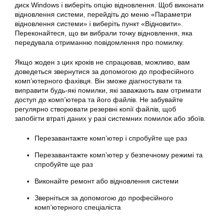
диск Windows і виберіть опцію
відновлення
. Щоб виконати
відновлення системи, перейдіть до меню «
Параметри
відновлення
системи
» і виберіть пункт «Відновити».
Переконайтеся, що ви вибрали точку відновлення, яка
передувала отриманню повідомлення про
помилку
.
Якщо жоден з цих кроків не спрацював, можливо, вам
доведеться звернутися за допомогою до професійного
комп’ютерного фахівця. Він зможе діагностувати та
виправити
будь-які помилки, які заважають вам отримати
доступ до комп’ютера та його файлів. Не забувайте
регулярно створювати резервні копії файлів, щоб
запобігти втраті даних у разі системних помилок або збоїв.
Перезавантажте комп’ютер і спробуйте ще раз
Перезавантажте комп’ютер у безпечному режимі та
спробуйте ще раз
Виконайте ремонт або відновлення
системи
Зверніться за допомогою до професійного
комп’ютерного спеціаліста