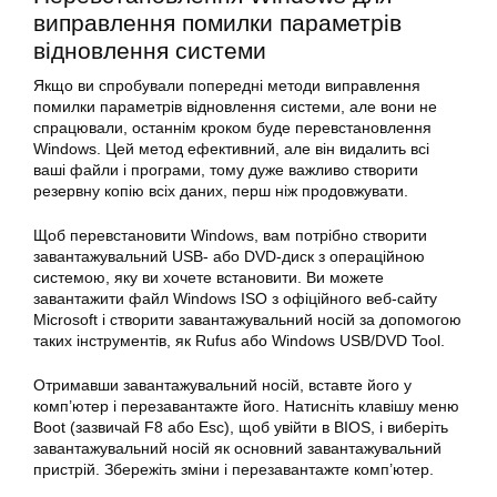
виправлення помилки параметрів
відновлення системи
Якщо ви спробували попередні методи виправлення
помилки параметрів відновлення системи, але вони не
спрацювали, останнім кроком буде перевстановлення
Windows. Цей метод ефективний, але він видалить всі
ваші файли і програми, тому дуже важливо створити
резервну копію всіх даних, перш ніж продовжувати.
Щоб перевстановити Windows, вам потрібно створити
завантажувальний USB- або DVD-диск з операційною
системою, яку ви хочете встановити. Ви можете
завантажити файл Windows ISO з офіційного веб-сайту
Microsoft і створити завантажувальний носій за допомогою
таких інструментів, як Rufus або Windows USB/DVD Tool.
Отримавши завантажувальний носій, вставте його у
комп’ютер і перезавантажте його. Натисніть клавішу меню
Boot (зазвичай F8 або Esc), щоб увійти в BIOS, і виберіть
завантажувальний носій як основний завантажувальний
пристрій. Збережіть зміни і перезавантажте комп’ютер.