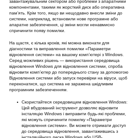
завантажувальним сектором або проблеми з апаратними
компонентами, такими як жорсткий диск або оперативна
пам’ять. Крім того, якщо ви нещодавно внесли зміни до
системи, наприклад, встановили нове програмне або
апаратне забезпечення, ці зміни могли ненавмисно
спричинити появу помилки.
На щастя, є кілька кроків, які можна виконати для
діагностики та виправлення помилки «Параметри
відновлення
системи» на вашому комп’ютері з Windows.
Серед можливих рішень — використання середовища
відновлення Windows для відновлення системи, спроба
відновити комп’ютер до попереднього стану за допомогою
Відновлення
системи
або запуск перевірки на віруси, щоб
переконатися, що система не заражена шкідливим
програмним забезпеченням.
Скористайтеся середовищем відновлення Windows:
Цей вбудований інструмент дозволяє відновити
інсталяцію Windows і
виправити
будь-які проблеми,
які можуть спричинити
помилку
«
Параметри
відновлення системи». Ви можете отримати доступ
до середовища відновлення, завантажившись з
інсталяційного диска Windows або USB-