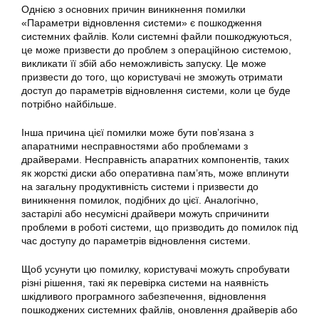
Однією з основних причин виникнення помилки
«
Параметри
відновлення системи» є пошкодження
системних файлів. Коли системні файли пошкоджуються,
це може призвести до проблем з операційною системою,
викликати її збій або неможливість запуску. Це може
призвести до того, що користувачі не зможуть отримати
доступ до параметрів відновлення системи, коли це буде
потрібно найбільше.
Інша причина цієї помилки може бути пов’язана з
апаратними несправностями або проблемами з
драйверами. Несправність апаратних компонентів, таких
як жорсткі диски або оперативна пам’ять, може вплинути
на загальну продуктивність системи і призвести до
виникнення помилок, подібних до цієї. Аналогічно,
застарілі або несумісні драйвери можуть спричинити
проблеми в роботі системи, що призводить до помилок під
час доступу до параметрів відновлення системи.
Щоб усунути цю
помилку
, користувачі можуть спробувати
різні рішення, такі як перевірка системи на наявність
шкідливого програмного забезпечення,
відновлення
пошкоджених системних файлів, оновлення драйверів або