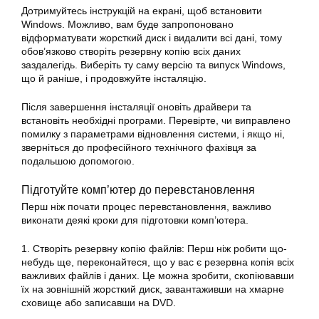
Дотримуйтесь інструкцій на екрані, щоб встановити
Windows. Можливо, вам буде запропоновано
відформатувати жорсткий диск і видалити всі дані, тому
обов’язково створіть резервну копію всіх даних
заздалегідь. Виберіть ту саму версію та випуск Windows,
що й раніше, і продовжуйте інсталяцію.
Після завершення інсталяції оновіть драйвери та
встановіть необхідні програми. Перевірте, чи виправлено
помилку
з параметрами відновлення
системи
, і якщо ні,
зверніться до професійного технічного фахівця за
подальшою допомогою.
Підготуйте комп’ютер до перевстановлення
Перш ніж почати процес перевстановлення, важливо
виконати деякі кроки для підготовки комп’ютера.
1. Створіть резервну копію файлів: Перш ніж робити що-
небудь ще, переконайтеся, що у вас є резервна копія всіх
важливих файлів і даних. Це можна зробити, скопіювавши
їх на зовнішній жорсткий диск, завантаживши на хмарне
сховище або записавши на DVD.