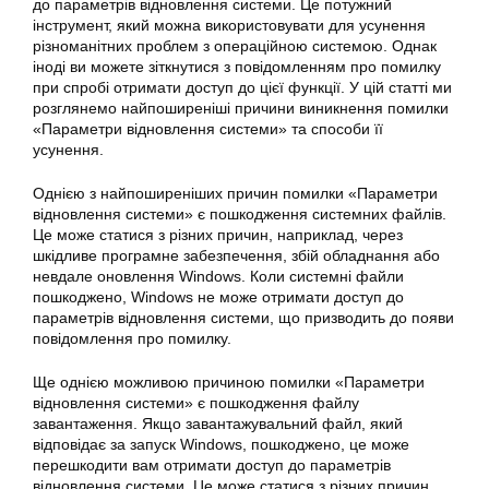
до параметрів відновлення системи. Це потужний
інструмент, який можна використовувати для усунення
різноманітних проблем з операційною системою. Однак
іноді ви можете зіткнутися з повідомленням про
помилку
при спробі отримати доступ до цієї функції. У цій статті ми
розглянемо найпоширеніші причини виникнення помилки
«Параметри відновлення системи» та способи її
усунення.
Однією з найпоширеніших причин помилки «
Параметри
відновлення системи» є пошкодження системних файлів.
Це може статися з різних причин, наприклад, через
шкідливе програмне забезпечення, збій обладнання або
невдале оновлення Windows. Коли системні файли
пошкоджено, Windows не може отримати доступ до
параметрів
відновлення системи
, що призводить до появи
повідомлення про
помилку
.
Ще однією можливою причиною помилки «
Параметри
відновлення системи» є пошкодження файлу
завантаження. Якщо завантажувальний файл, який
відповідає за запуск Windows, пошкоджено, це може
перешкодити вам отримати доступ до параметрів
відновлення системи. Це може статися з різних причин,