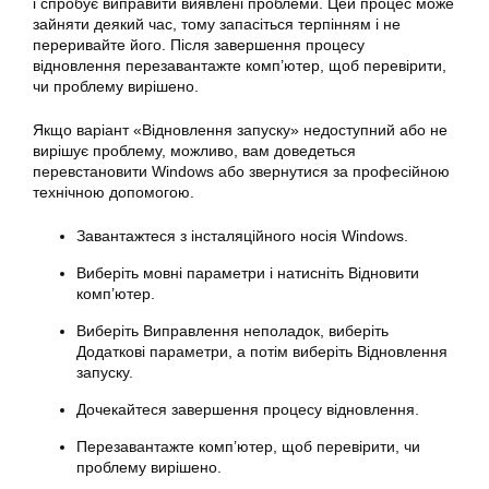
і спробує
виправити
виявлені проблеми. Цей процес може
зайняти деякий час, тому запасіться терпінням і не
переривайте його. Після завершення процесу
відновлення перезавантажте комп’ютер, щоб перевірити,
чи проблему вирішено.
Якщо варіант «Відновлення запуску» недоступний або не
вирішує проблему, можливо, вам доведеться
перевстановити Windows або звернутися за професійною
технічною допомогою.
Завантажтеся з інсталяційного носія Windows.
Виберіть мовні
параметри
і натисніть Відновити
комп’ютер.
Виберіть Виправлення неполадок, виберіть
Додаткові
параметри
, а потім виберіть Відновлення
запуску.
Дочекайтеся завершення процесу
відновлення
.
Перезавантажте комп’ютер, щоб перевірити, чи
проблему вирішено.