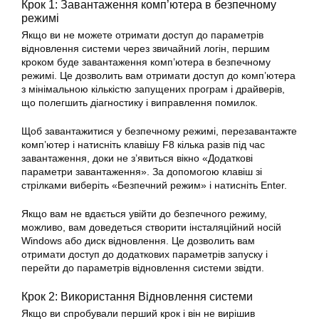
Крок 1: Завантаження комп’ютера в безпечному
режимі
Якщо ви не можете отримати доступ до параметрів
відновлення системи через звичайний логін, першим
кроком буде завантаження комп’ютера в безпечному
режимі. Це дозволить вам отримати доступ до комп’ютера
з мінімальною кількістю запущених програм і драйверів,
що полегшить діагностику і виправлення помилок.
Щоб завантажитися у безпечному режимі, перезавантажте
комп’ютер і натисніть клавішу F8 кілька разів під час
завантаження, доки не з’явиться вікно «Додаткові
параметри завантаження». За допомогою клавіш зі
стрілками виберіть «Безпечний режим» і натисніть Enter.
Якщо вам не вдається увійти до безпечного режиму,
можливо, вам доведеться створити інсталяційний носій
Windows або диск відновлення. Це дозволить вам
отримати доступ до додаткових параметрів запуску і
перейти до параметрів відновлення системи звідти.
Крок 2: Використання Відновлення
системи
Якщо ви спробували перший крок і він не вирішив