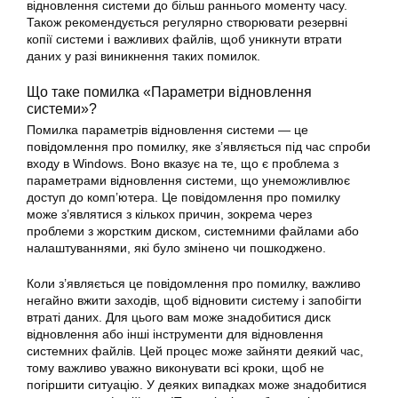
відновлення
системи
до більш раннього моменту часу.
Також рекомендується регулярно створювати резервні
копії системи і важливих файлів, щоб уникнути втрати
даних у разі виникнення таких помилок.
Що таке помилка «
Параметри відновлення
системи»?
Помилка параметрів відновлення системи — це
повідомлення про
помилку
, яке з’являється під час спроби
входу в Windows. Воно вказує на те, що є проблема з
параметрами відновлення системи, що унеможливлює
доступ до комп’ютера. Це повідомлення про
помилку
може з’являтися з кількох причин, зокрема через
проблеми з жорстким диском, системними файлами або
налаштуваннями, які було змінено чи пошкоджено.
Коли з’являється це повідомлення про
помилку
, важливо
негайно вжити заходів, щоб відновити систему і запобігти
втраті даних. Для цього вам може знадобитися диск
відновлення або інші інструменти для відновлення
системних файлів. Цей процес може зайняти деякий час,
тому важливо уважно виконувати всі кроки, щоб не
погіршити ситуацію. У деяких випадках може знадобитися