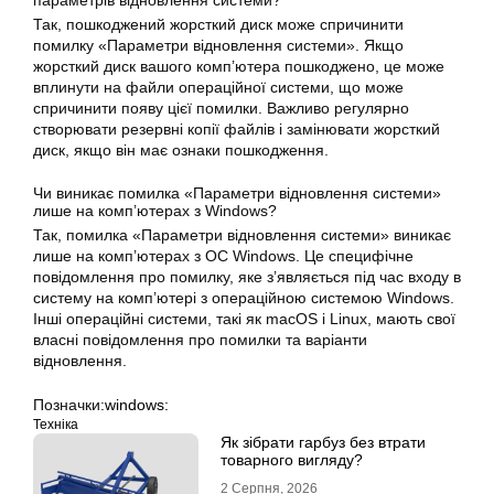
параметрів
відновлення
системи?
Так, пошкоджений жорсткий диск може спричинити
помилку «Параметри відновлення системи». Якщо
жорсткий диск вашого комп’ютера пошкоджено, це може
вплинути на файли операційної системи, що може
спричинити появу цієї помилки. Важливо регулярно
створювати резервні копії файлів і замінювати жорсткий
диск, якщо він має ознаки пошкодження.
Чи виникає помилка «Параметри відновлення системи»
лише на комп’ютерах з
Windows
?
Так, помилка «
Параметри
відновлення системи» виникає
лише на комп’ютерах з ОС Windows. Це специфічне
повідомлення про помилку, яке з’являється під час входу в
систему на комп’ютері з операційною системою Windows.
Інші операційні системи, такі як macOS і Linux, мають свої
власні повідомлення про помилки та варіанти
відновлення.
Позначки:
windows:
Техніка
Як зібрати гарбуз без втрати
товарного вигляду?
2 Серпня, 2026