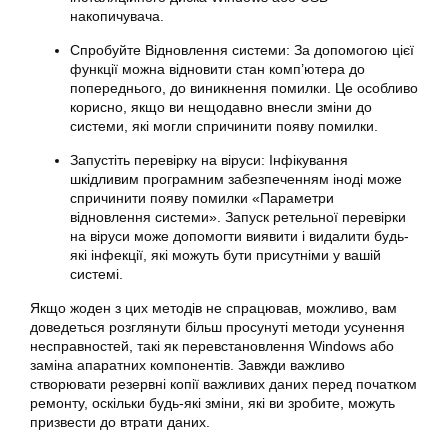
накопичувача.
Спробуйте Відновлення системи: За допомогою цієї
функції можна відновити стан комп’ютера до
попереднього, до виникнення помилки. Це особливо
корисно, якщо ви нещодавно внесли зміни до
системи, які могли спричинити появу помилки.
Запустіть перевірку на віруси: Інфікування
шкідливим програмним забезпеченням іноді може
спричинити появу помилки «Параметри
відновлення системи». Запуск ретельної перевірки
на віруси може допомогти виявити і видалити будь-
які інфекції, які можуть бути присутніми у вашій
системі.
Якщо жоден з цих методів не спрацював, можливо, вам
доведеться розглянути більш просунуті методи усунення
несправностей, такі як перевстановлення Windows або
заміна апаратних компонентів. Завжди важливо
створювати резервні копії важливих даних перед початком
ремонту, оскільки будь-які зміни, які ви зробите, можуть
призвести до втрати даних.