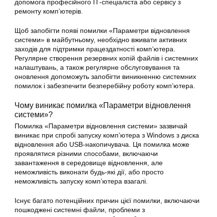
допомога професійного ІТ-спеціаліста або сервісу з
ремонту комп’ютерів.
Щоб запобігти появі помилки «Параметри відновлення
системи» в майбутньому, необхідно вживати активних
заходів для підтримки працездатності комп’ютера.
Регулярне створення резервних копій файлів і системних
налаштувань, а також регулярне обслуговування та
оновлення допоможуть запобігти виникненню системних
помилок і забезпечити безперебійну роботу комп’ютера.
Чому виникає помилка «Параметри відновлення
системи»?
Помилка «Параметри відновлення системи» зазвичай
виникає при спробі запуску комп’ютера з
Windows
з диска
відновлення або USB-накопичувача. Ця помилка може
проявлятися різними способами, включаючи
завантаження в середовище відновлення, але
неможливість виконати будь-які дії, або просто
неможливість запуску комп’ютера взагалі.
Існує багато потенційних причин цієї помилки, включаючи
пошкоджені системні файли, проблеми з