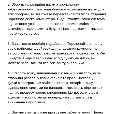
2. Зберіть інсталяційні диски з програмним
забезпеченням: Вам знадобляться інсталяційні диски для
всіх програм, які ви хочете перевстановити після стирання
жорсткого диска комп’ютера. Сюди входить ваша система
оцінювання успішності, офісне програмне забезпечення,
антивірусні програми та будь-які інші програми, якими ви
часто користуєтесь.
3. Завантажте необхідні драйвери: Переконайтеся, що у
вас є найновіші драйвери для апаратних компонентів
вашого комп’ютера, таких як відеокарта, аудіокарта та Wi-
Fi карта. Якщо у вас немає їх під рукою на диску, ви
можете завантажити їх з веб-сайту виробника.
4. Створіть точку відновлення системи: Після того, як ви
створили резервну копію файлів і зібрали інсталяційні
диски з програмним забезпеченням, створіть точку
відновлення
системи
на випадок, якщо щось піде не так
під час процесу перевстановлення. Це дозволить вам
відновити комп’ютер до попереднього стану в разі
виникнення проблеми.
5. Вимкніть антивірусне програмне забезпечення: Перед