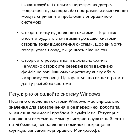
і завантажуйте їх тільки з перевірених джерел.
Неправильні драйвери або програмне забезпечення
можуть спричинити проблеми з операційною
системою.
Створіть точку відновлення системи : Перш ніж
вносити будь-які значні зміни до вашої системи,
створіть точку
відновлення
системи, щоб ви могли
повернутися назад, якщо щось піде не так.
Створюйте резервні копії важливих файлів :
Регулярно створюйте резервні копії важливих
файлів на зовнішньому жорсткому диску або в
хмарному сховищі. Це гарантує, що ви не втратите
дані у разі збою системи.
Регулярно оновлюйте систему Windows
Постійне оновлення системи Windows має вирішальне
значення для забезпечення її безперебійної роботи та
уникнення помилок і проблем із сумісністю. Регулярне
оновлення системи дає змогу використовувати найновіші
патчі безпеки, виправлення помилок і покращення
функцій, випущені корпорацією Майкрософт.