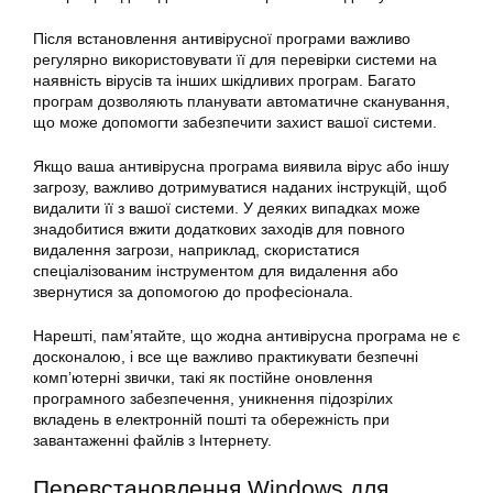
Після встановлення антивірусної програми важливо
регулярно використовувати її для перевірки системи на
наявність вірусів та інших шкідливих програм. Багато
програм дозволяють планувати автоматичне сканування,
що може допомогти забезпечити захист вашої системи.
Якщо ваша антивірусна програма виявила вірус або іншу
загрозу, важливо дотримуватися наданих інструкцій, щоб
видалити її з вашої системи. У деяких випадках може
знадобитися вжити додаткових заходів для повного
видалення загрози, наприклад, скористатися
спеціалізованим інструментом для видалення або
звернутися за допомогою до професіонала.
Нарешті, пам’ятайте, що жодна антивірусна програма не є
досконалою, і все ще важливо практикувати безпечні
комп’ютерні звички, такі як постійне оновлення
програмного забезпечення, уникнення підозрілих
вкладень в електронній пошті та обережність при
завантаженні файлів з Інтернету.
Перевстановлення
Windows
для