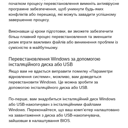
початком процесу перевстановлення вимкніть антивірусне
програмне забезпечення, щоб уникнути будь-яких
конфліктів або перешкод, які можуть завадити успішному
завершенню процесу.
Виконавши ці кроки підготовки, ви зможете забезпечити
більш плавний процес перевстановлення та зменшити
ризик втрати важливих файлів або виникнення проблем із
сумісністю в майбутньому.
Перевстановлення Windows за допомогою
інсталяційного диска або USB
Якщо вам не вдається
виправити помилку
«Параметри
відновлення
системи
«, можливо, вам доведеться
перевстановити
Windows
. Це можна зробити за
допомогою інсталяційного диска або USB.
По-перше, вам знадобиться інсталяційний диск Windows
або USB-накопичувач з інсталяційними файлами
Windows. Переконайтеся, що ваш комп’ютер налаштовано
на завантаження з диска або USB-накопичувача,
зайшовши в налаштування BIOS.