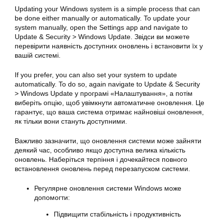
Updating your
Windows
system is a simple process that can
be done either manually or automatically. To update your
system manually, open the Settings app and navigate to
Update & Security > Windows Update. Звідси ви можете
перевірити наявність доступних оновлень і встановити їх у
вашій системі.
If you prefer, you can also set your system to update
automatically. To do so, again navigate to Update & Security
> Windows Update у програмі «Налаштування», а потім
виберіть опцію, щоб увімкнути автоматичне оновлення. Це
гарантує, що ваша система отримає найновіші оновлення,
як тільки вони стануть доступними.
Важливо зазначити, що оновлення системи може зайняти
деякий час, особливо якщо доступна велика кількість
оновлень. Наберіться терпіння і дочекайтеся повного
встановлення оновлень перед перезапуском системи.
Регулярне оновлення
системи Windows
може
допомогти:
Підвищити стабільність і продуктивність