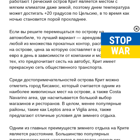
работают. Греческий остров Крит является местом с
мягким климатом даже зимой, поэтому днем температура
может достигать +20 градусов по Цельсию, в то время как
ночью становится порой прохладнее.
Если вы решите перемещаться по острову на
автомобиле, то лучший вариант — арендовать машину на
любой из множества прокатных контор, расположенных
на острове, цена за которую составляет в среднем 25-30
евро в день в зависимости от компании и модели. Для
тех, кто предпочитает сесть на автобус, Крит имеет
прекрасную сеть общественного транспорта.
Среди достопримечательностей острова Крит можно
отметить город Кисамос, который считается одним из
наиболее живописных мест на острове, а также Costa
Navarino area, где насчитывается большой выбор
магазинов и ресторанов. В целом, менее популярные
районы, такие как Leptos area и Viglia area, также
предлагают отличные условия для зимнего отдыха.
Одним из главных преимуществ зимнего отдыха на Крите
является расстояние. Большинство популярных
туристических мест находится в пределах нескольких