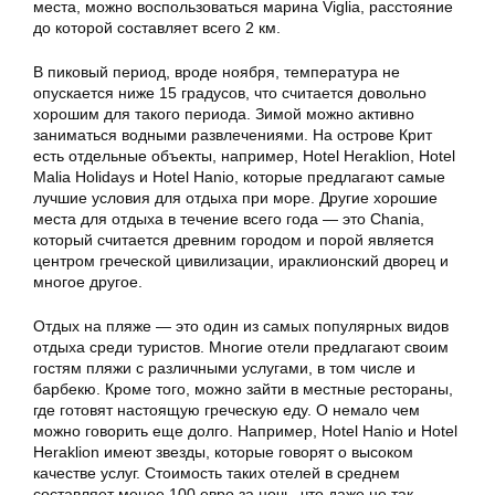
места, можно воспользоваться марина Viglia, расстояние
до которой составляет всего 2 км.
В пиковый период, вроде ноября, температура не
опускается ниже 15 градусов, что считается довольно
хорошим для такого периода. Зимой можно активно
заниматься водными развлечениями. На острове Крит
есть отдельные объекты, например, Hotel Heraklion, Hotel
Malia Holidays и Hotel Hanio, которые предлагают самые
лучшие условия для отдыха при море. Другие хорошие
места для отдыха в течение всего года — это Chania,
который считается древним городом и порой является
центром греческой цивилизации, ираклионский дворец и
многое другое.
Отдых на пляже — это один из самых популярных видов
отдыха среди туристов. Многие отели предлагают своим
гостям пляжи с различными услугами, в том числе и
барбекю. Кроме того, можно зайти в местные рестораны,
где готовят настоящую греческую еду. О немало чем
можно говорить еще долго. Например, Hotel Hanio и Hotel
Heraklion имеют звезды, которые говорят о высоком
качестве услуг. Стоимость таких отелей в среднем
составляет менее 100 евро за ночь, что даже не так