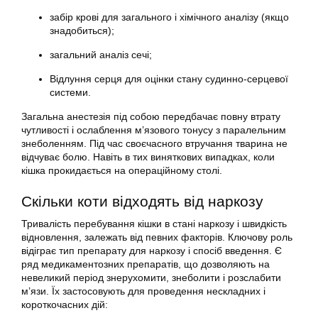
забір крові для загального і хімічного аналізу (якщо
знадобиться);
загальний аналіз сечі;
Відлуння серця для оцінки стану судинно-серцевої
системи.
Загальна анестезія під собою передбачає повну втрату
чутливості і ослаблення м’язового тонусу з паралельним
знеболенням. Під час своєчасного втручання тварина не
відчуває болю. Навіть в тих виняткових випадках, коли
кішка прокидається на операційному столі.
Скільки коти відходять від наркозу
Тривалість перебування кішки в стані наркозу і швидкість
відновлення, залежать від певних факторів. Ключову роль
відіграє тип препарату для наркозу і спосіб введення. Є
ряд медикаментозних препаратів, що дозволяють на
невеликий період знерухомити, знеболити і розслабити
м’язи. Їх застосовують для проведення нескладних і
короткочасних дій: