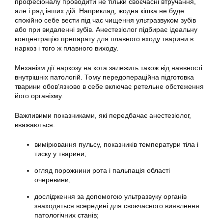
професіоналу проводити не тільки своєчасні втручання,
але і ряд інших дій. Наприклад, жодна кішка не буде
спокійно себе вести під час чищення ультразвуком зубів
або при видаленні зубів. Анестезіолог підбирає ідеальну
концентрацію препарату для плавного входу тварини в
наркоз і того ж плавного виходу.
Механізм дії наркозу на кота залежить також від наявності
внутрішніх патологій. Тому передопераційна підготовка
тварини обов’язково в себе включає ретельне обстеження
його організму.
Важливими показниками, які передбачає анестезіолог,
вважаються:
вимірювання пульсу, показників температури тіла і
тиску у тварини;
огляд порожнини рота і пальпація області
очеревини;
дослідження за допомогою ультразвуку органів
знаходяться всередині для своєчасного виявлення
патологічних станів;