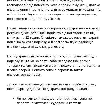
вважаються першу добу. коли приїдете додому,
господареві слід помістити кота в спокійному місці, далеко
від опалення і протягів. Не слід перекладати вихованця на
м’яке ліжко. Під час того, як тварина почне прокидатися,
воно може впасти і травмуватися.
Після складних своєчасних втручань, хірурги наполегливо
рекомендують залишити пацієнта під наглядом в клініці
мінімум на 12 годин. Спеціаліст зможе допомогти тварині
повільно вийти з наркозу, а в разі розвитку складнощів,
вчасно надати правильну допомогу.
Господареві слід готуватися до того, що під час виходу з
наркозу, кішка може вести себе неадекватно, погано
тримати голову, врізатися в різні предмети, не потрапляти
в отвір дверей. Невмотивована ворожість також
відноситься до норми.
Допомогти улюбленцю повільно вийти з подібного стану
після наркозу допоможе дотримання ряду правил:
Чи не годувати кішку до того часу, поки вона не
перестане хитатися і судорожно ковтати.