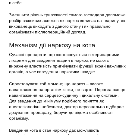
в себе.
Зменшити рівень тривожності самого господаря допоможе
розбір важливих аспектів-як наркоз впливає на тварину, як
вихованець виходить з даного стану і як правильно
організувати післяопераційний догляд.
Механізм дії наркозу на кота
Сучасні препарати, що застосовуються ветеринарними
лікарями для введення тварин в наркоз, не мають
виражену властивість пригнічувати функції вкрай важливих
органів, а час виведення наркотики швидке.
Спростовувати той момент, що наркоз – високе
навантаження на організм кішки, не варто. Перш за все це
навантаження на серцево-судинну і дихальну системи.
Для зведення до мінімуму подібного поняття як
анестезіологічні небезпеки, доктор персонально підбирає
дозування препарату, беручи до відома особливості
організму.
Введення кота в стан наркозу дає можливість