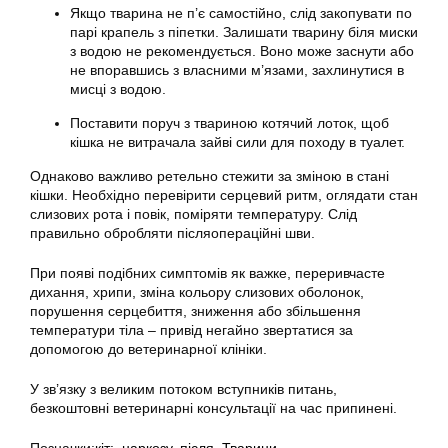
Якщо тварина не п’є самостійно, слід закопувати по
парі крапель з піпетки. Залишати тварину біля миски
з водою не рекомендується. Воно може заснути або
не впоравшись з власними м’язами, захлинутися в
мисці з водою.
Поставити поруч з твариною котячий лоток, щоб
кішка не витрачала зайві сили для походу в туалет.
Однаково важливо ретельно стежити за зміною в стані
кішки. Необхідно перевірити серцевий ритм, оглядати стан
слизових рота і повік, поміряти температуру. Слід
правильно обробляти післяопераційні шви.
При появі подібних симптомів як важке, переривчасте
дихання, хрипи, зміна кольору слизових оболонок,
порушення серцебиття, зниження або збільшення
температури тіла – привід негайно звертатися за
допомогою до ветеринарної клініки.
У зв’язку з великим потоком вступників питань,
безкоштовні ветеринарні консультації на час припинені.