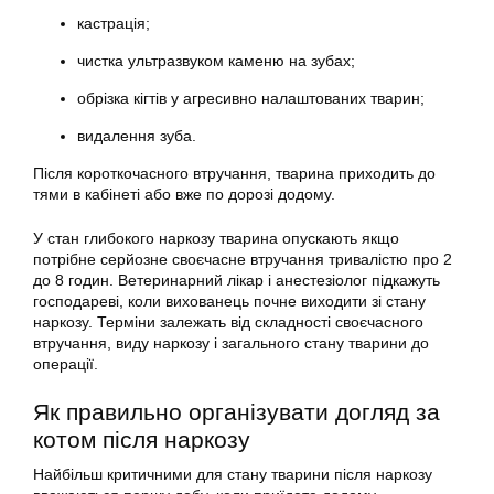
кастрація;
чистка ультразвуком каменю на зубах;
обрізка кігтів у агресивно налаштованих тварин;
видалення зуба.
Після короткочасного втручання, тварина приходить до
тями в кабінеті або вже по дорозі додому.
У стан глибокого наркозу тварина опускають якщо
потрібне серйозне своєчасне втручання тривалістю про 2
до 8 годин. Ветеринарний лікар і анестезіолог підкажуть
господареві, коли вихованець почне виходити зі стану
наркозу. Терміни залежать від складності своєчасного
втручання, виду наркозу і загального стану тварини до
операції.
Як правильно організувати догляд за
котом після наркозу
Найбільш критичними для стану тварини після наркозу