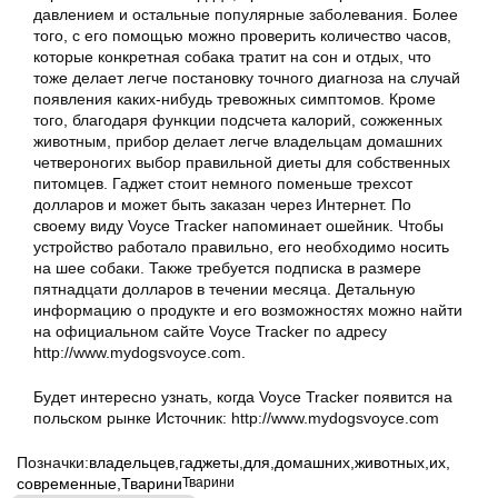
давлением и остальные популярные заболевания. Более
того, с его помощью можно проверить количество часов,
которые конкретная собака тратит на сон и отдых, что
тоже делает легче постановку точного диагноза на случай
появления каких-нибудь тревожных симптомов. Кроме
того, благодаря функции подсчета калорий, сожженных
животным, прибор делает легче владельцам домашних
четвероногих выбор правильной диеты для собственных
питомцев. Гаджет стоит немного поменьше трехсот
долларов и может быть заказан через Интернет. По
своему виду Voyce Tracker напоминает ошейник. Чтобы
устройство работало правильно, его необходимо носить
на шее собаки. Также требуется подписка в размере
пятнадцати долларов в течении месяца. Детальную
информацию о продукте и его возможностях можно найти
на официальном сайте Voyce Tracker по адресу
http://www.mydogsvoyce.com.
Будет интересно узнать, когда Voyce Tracker появится на
польском рынке Источник: http://www.mydogsvoyce.com
Позначки:
владельцев
,
гаджеты
,
для
,
домашних
,
животных
,
их
,
современные
,
Тварини
Тварини