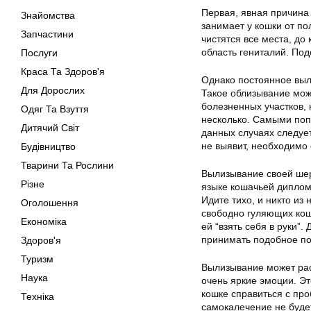
Первая, явная причина 
Знайомства
занимает у кошки от по
Запчастини
чистятся все места, до
область гениталий. По
Послуги
Краса Та Здоров'я
Однако постоянное выли
Для Дорослих
Такое облизывание може
болезненных участков, 
Одяг Та Взуття
несколько. Самыми поп
Дитячий Світ
данных случаях следуе
не выявит, необходимо 
Будівництво
Тварини Та Рослини
Вылизывание своей шер
Різне
языке кошачьей диплома
Идите тихо, и никто из
Оголошення
свободно гуляющих кош
Економіка
ей “взять себя в руки”
принимать подобное по
Здоров'я
Туризм
Вылизывание может рас
Наука
очень яркие эмоции. Э
кошке справиться с про
Техніка
самокалечение не буде