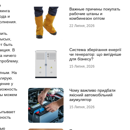
о
Важные причины покупать
минга
рабочие штаны и
рда и
комбинезон оптом
волнения.
22 Липня, 2026
ить.
лысых,
ет быть
Система зберігання енергії
акция. В
чи генератор: що вигідніше
а ничего
для бізнесу?
 проблему.
15 Липня, 2026
тным. На
агирую.
дение у
зможность
Чому важливо придбати
 мы можем
якісний автомобільний
акумулятор
15 Липня, 2026
ытывает
жность
тью