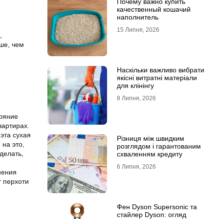
Почему важно купить
качественный кошачий
наполнитель
15 Липня, 2026
,
ше, чем
Наскільки важливо вибрати
якісні витратні матеріали
для клінінгу
8 Липня, 2026
тояние
вартирах.
 эта сухая
Різниця між швидким
 на это,
розглядом і гарантованим
делать,
схваленням кредиту
6 Липня, 2026
нения
т перхоти
Фен Dyson Supersonic та
стайлер Dyson: огляд