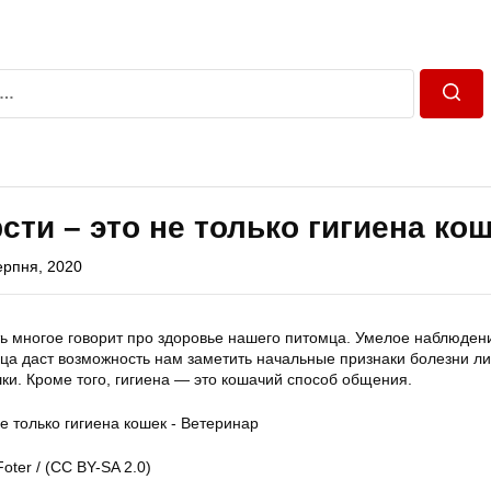
Пошу
сти – это не только гигиена ко
ерпня, 2020
ть многое говорит про здоровье нашего питомца. Умелое наблюден
а даст возможность нам заметить начальные признаки болезни ли
ки. Кроме того, гигиена — это кошачий способ общения.
oter / (CC BY-SA 2.0)