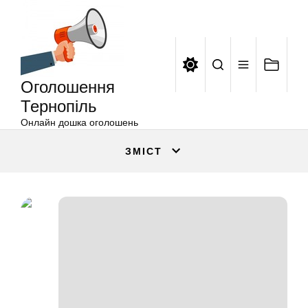
Оголошення
Перейти
Тернопіль
до
вмісту
Оголошення
Тернопіль
Онлайн дошка оголошень
ЗМІСТ